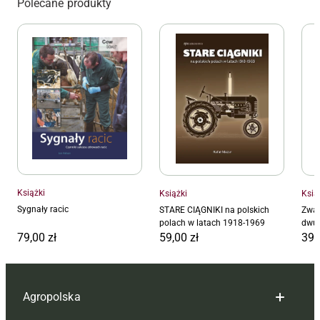
Polecane produkty
Książki
Książki
Ksią
Sygnały racic
STARE CIĄGNIKI na polskich
Zwal
polach w latach 1918-1969
dwul
79,00
zł
59,00
zł
39,
Agropolska