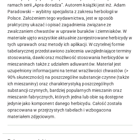
ramach serii „Apra doradza”. Autorem książki jest inż. Adam
Paradowski – wybitny specjalista z zakresu herbologii w
Polsce. Założeniem tego wydawnictwa, jest w sposób
praktyczny ukazać i opisać zagadnienia związane ze
zwalczaniem chwastów w uprawie buraków i ziemniaków. W
materiale ujęto wszystkie aktualnie zarejestrowane herbicydy w
tych uprawach oraz metody ich aplikacji. W czytelnej formie
tabelarycznej przedstawiono zalecenia uwzgledniające terminy
stosowania, dawki oraz możliwość stosowania herbicydów w
mieszaninach także z udziałem adiuwantów. Materiał jest
uzupełniony informacjami na temat wrażliwości chwastów (>
90% skuteczności) na poszczególne substancje czynne (także
ich mieszaniny) oraz charakterystyką poszczególnych
substancji czynnych, bardziej popularnych mieszanin oraz
mieszanin fabrycznych, których jedna lub obie są dostępne
jedynie jako komponent danego herbicydu. Całość została
opracowana w przejrzystych tabelach i wzbogacona
materiałem zdjęciowym.