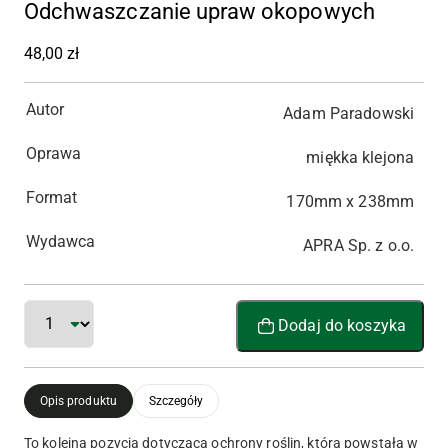
Odchwaszczanie upraw okopowych
48,00
zł
Autor
Adam Paradowski
Oprawa
miękka klejona
Format
170mm x 238mm
Wydawca
APRA Sp. z o.o.
ilość Odchwaszczanie upraw okopowych
Dodaj do koszyka
Opis produktu
Szczegóły
To kolejna pozycja dotycząca ochrony roślin, która powstała w