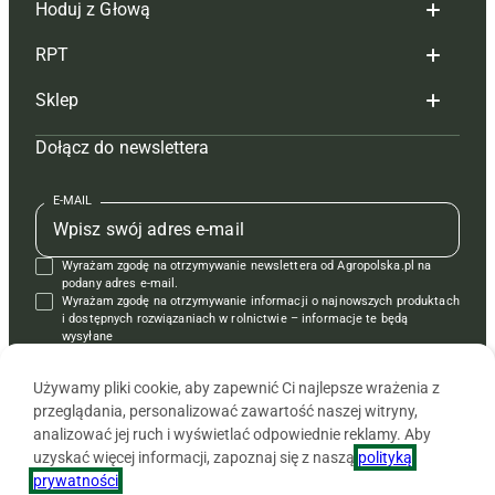
Hoduj z Głową
Redakcja
RPT
Reklama
Hoduj z głową bydło
Sklep
Tagi
Hoduj z głową świnie
Redakcja
Dołącz do newslettera
Mapa serwisu
Prenumerata
Prenumerata
Czasopisma i prenumerata
Kontakt
Redakcja
Reklama
Książki
E-MAIL
Regulamin
Kontakt
Kontakt
Regulamin
Wyrażam zgodę na otrzymywanie newslettera od Agropolska.pl na
Polityka prywatności
Reklama
Krzyżówki
podany adres e-mail.
Wyrażam zgodę na otrzymywanie informacji o najnowszych produktach
i dostępnych rozwiązaniach w rolnictwie – informacje te będą
wysyłane
od APRA sp. z o.o. w imieniu partnerów.
Używamy pliki cookie, aby zapewnić Ci najlepsze wrażenia z
przeglądania, personalizować zawartość naszej witryny,
analizować jej ruch i wyświetlać odpowiednie reklamy. Aby
uzyskać więcej informacji, zapoznaj się z naszą
polityką
prywatności
.