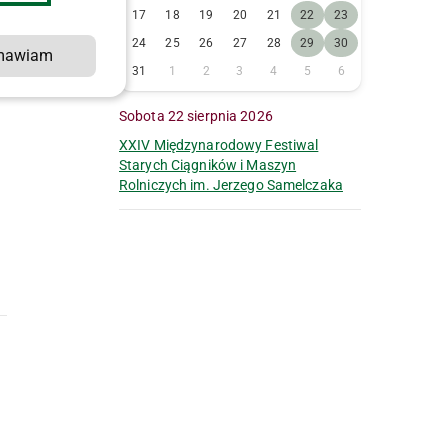
17
18
19
20
21
22
23
24
25
26
27
28
29
30
mawiam
31
1
2
3
4
5
6
a
Sobota 22 sierpnia 2026
XXIV Międzynarodowy Festiwal
Starych Ciągników i Maszyn
Rolniczych im. Jerzego Samelczaka