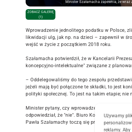
Minister Szałamacha zapewnia, że wraz 
ZOBACZ GALERIĘ
(1)
Wprowadzenie jednolitego podatku w Polsce, zl
likwidacji ulg, jak np. na dzieci – zapewnił w
wejść w życie z początkiem 2018 roku.
Szałamacha potwierdził, że w Kancelarii Prezesa 
koncepcyjno-intelektualne" związane z planow
– Oddelegowaliśmy do tego zespołu przedstawici
jeżeli mają być połączone te składki, to jest ko
polityki społecznej. To jest na takim etapie; n
Minister pytany, czy wprowadzenie jednolitej da
odpowiedział, że "nie". Biuro Komunikacji i Pr
Używamy plik
Pawła Szałamachy toczą się prace nad koncepc
personalizow
reklamy. Aby 