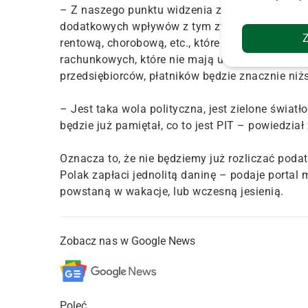
– Z naszego punktu widzenia założenia są takie,
dodatkowych wpływów z tym związanych, zniknie
rentową, chorobową, etc., które powodują, że w
rachunkowych, które nie mają uzasadnienia – tłu
przedsiębiorców, płatników będzie znacznie niżs
– Jest taka wola polityczna, jest zielone świat
będzie już pamiętał, co to jest PIT – powiedział
Oznacza to, że nie będziemy już rozliczać poda
Polak zapłaci jednolitą daninę – podaje portal
powstaną w wakacje, lub wczesną jesienią.
Zobacz nas w Google News
Poleć