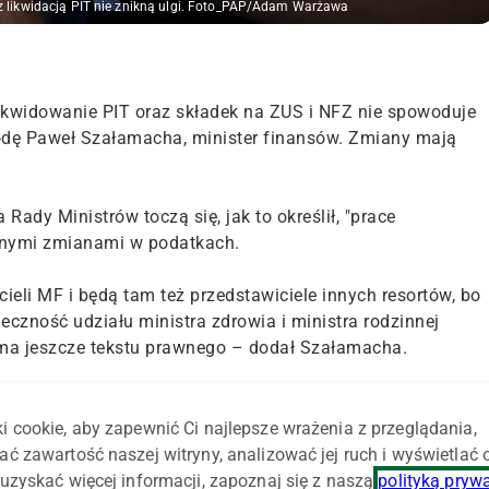
z likwidacją PIT nie znikną ulgi. Foto_PAP/Adam Warżawa
ikwidowanie PIT oraz składek na ZUS i NFZ nie spowoduje
 środę Paweł Szałamacha, minister finansów. Zmiany mają
Rady Ministrów toczą się, jak to określił, "prace
anymi zmianami w podatkach.
eli MF i będą tam też przedstawiciele innych resortów, bo
nieczność udziału ministra zdrowia i ministra rodzinnej
ie ma jeszcze tekstu prawnego – dodał Szałamacha.
niny spowoduje likwidację ulg podatkowych, np. na dzieci,
omocji MF podało PAP, że "w KPRM z udziałem m.in. ministra
i cookie, aby zapewnić Ci najlepsze wrażenia z przeglądania,
ją połączenia dotychczasowych danin w jeden podatek".
ać zawartość naszej witryny, analizować jej ruch i wyświetlać
uzyskać więcej informacji, zapoznaj się z naszą
polityką pryw