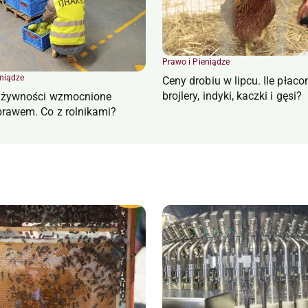
Prawo i Pieniądze
eniądze
Ceny drobiu w lipcu. Ile płaco
brojlery, indyki, kaczki i gęsi?
e żywności wzmocnione
rawem. Co z rolnikami?