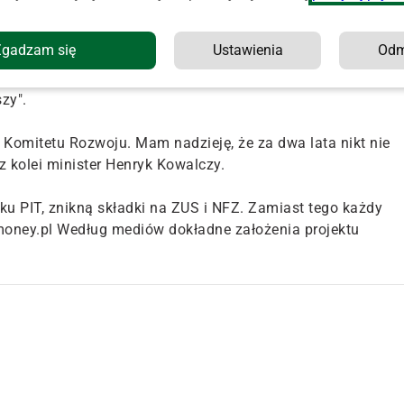
 że ta zmiana będzie neutralna dla budżetu; nie będzie
 dziś odrębna składka zdrowotna, dzielone składki na
Zgadzam się
Ustawienia
Od
 gospodarce wykonywanych jest milion operacji
maczył szef resortu. Ocenił, że "w związku z tym ciężar dl
zy".
ło Komitetu Rozwoju. Mam nadzieję, że za dwa lata nikt nie
 z kolei minister Henryk Kowalczy.
tku PIT, znikną składki na ZUS i NFZ. Zamiast tego każdy
 money.pl Według mediów dokładne założenia projektu