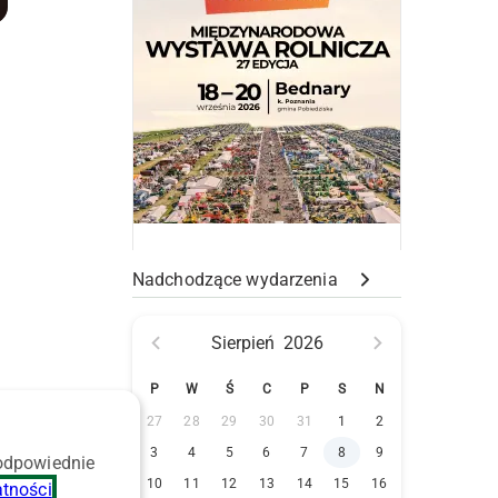
Nadchodzące wydarzenia
Sierpień
2026
P
W
Ś
C
P
S
N
27
28
29
30
31
1
2
3
4
5
6
7
8
9
 odpowiednie
10
11
12
13
14
15
16
atności
.