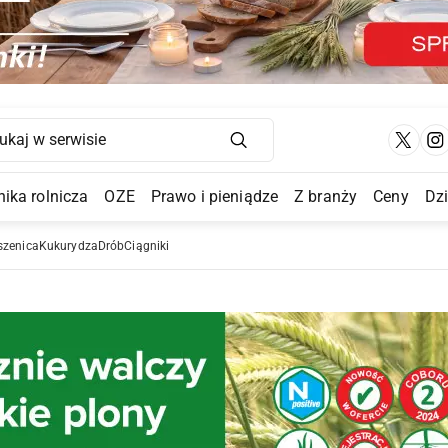
Main Navigation
ika rolnicza
OZE
Prawo i pieniądze
Z branży
Ceny
Dz
a Submenu
szenica
Kukurydza
Drób
Ciągniki