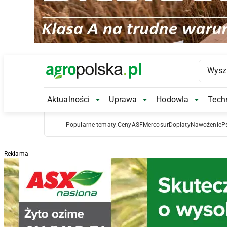
Main Logo
Aktualności
Uprawa
Hodowla
Techn
Aktualności Submenu
Uprawa Submenu
Hodowl
Popularne tematy:
Ceny
ASF
Mercosur
Dopłaty
Nawożenie
P
Reklama