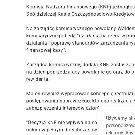
Komisja Nadzoru Finansowego (KNF) jednogłośn
Spółdzielczej Kasie Oszczędnościowo-Kredytow
Na zarządcę komisarycznego powołany Waldema
komisarycznego będą "działania na rzecz wzmoc
działania i poprawę standardów zarządzania ry
finansowej kasy".
Zarządca komisaryczny, dodała KNF, został zo
na dzień poprzedzający powołanie go oraz do 
rewidenta.
Ma on również wypracować koncepcję restruktu
postępowania naprawczego, którego realizacja 
zabezpieczeniu interesów członków spółdzielcze
Używamy plik
"Decyzja KNF nie wpływa na sposób obsługi cz
personalizow
usługi w pełnym dotychczasowym zakresie. W m
reklamy. Aby 