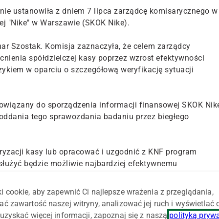
ie ustanowiła z dniem 7 lipca zarządcę komisarycznego w
ej "Nike" w Warszawie (SKOK Nike).
r Szostak. Komisja zaznaczyła, że celem zarządcy
nienia spółdzielczej kasy poprzez wzrost efektywności
zykiem w oparciu o szczegółową weryfikację sytuacji
bowiązany do sporządzenia informacji finansowej SKOK Nik
poddania tego sprawozdania badaniu przez biegłego
ryzacji kasy lub opracować i uzgodnić z KNF program
służyć będzie możliwie najbardziej efektywnemu
j kasy.
i cookie, aby zapewnić Ci najlepsze wrażenia z przeglądania,
łonków SKOK. Spółdzielcza kasa nadal będzie świadczyć
ać zawartość naszej witryny, analizować jej ruch i wyświetlać
ocy pozostają stosunki umowne łączące SKOK z jej
uzyskać więcej informacji, zapoznaj się z naszą
polityką pryw