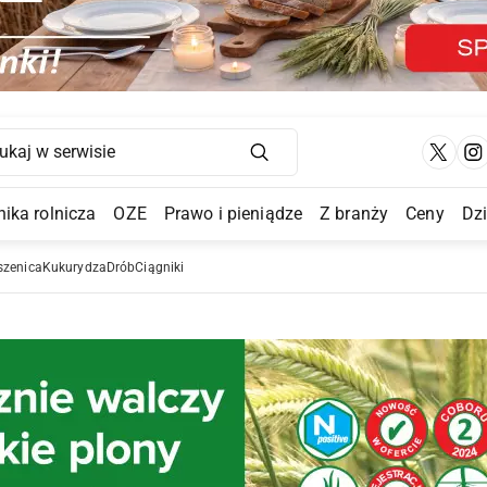
Main Navigation
ika rolnicza
OZE
Prawo i pieniądze
Z branży
Ceny
Dz
a Submenu
szenica
Kukurydza
Drób
Ciągniki