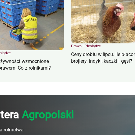
Prawo i Pieniądze
eniądze
Ceny drobiu w lipcu. Ile płaco
brojlery, indyki, kaczki i gęsi?
e żywności wzmocnione
rawem. Co z rolnikami?
ttera
Agropolski
a rolnictwa