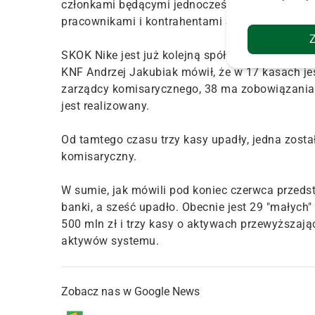
członkami będącymi jednocześnie współwłaścic
pracownikami i kontrahentami SKOK" – głosi k
SKOK Nike jest już kolejną spółdzielczą kasą,
KNF Andrzej Jakubiak mówił, że w 17 kasach j
zarządcy komisarycznego, 38 ma zobowiązania
jest realizowany.
Od tamtego czasu trzy kasy upadły, jedna zosta
komisaryczny.
W sumie, jak mówili pod koniec czerwca przedst
banki, a sześć upadło. Obecnie jest 29 "małych"
500 mln zł i trzy kasy o aktywach przewyższają
aktywów systemu.
Zobacz nas w Google News