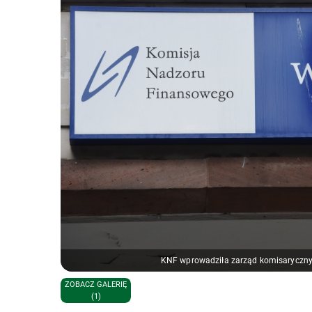
KNF wprowadziła zarząd komisaryczny
ZOBACZ GALERIĘ
(1)