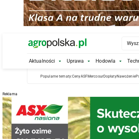
Main Logo
Aktualności
Uprawa
Hodowla
Techn
Aktualności Submenu
Uprawa Submenu
Hodowl
Popularne tematy:
Ceny
ASF
Mercosur
Dopłaty
Nawożenie
P
Reklama