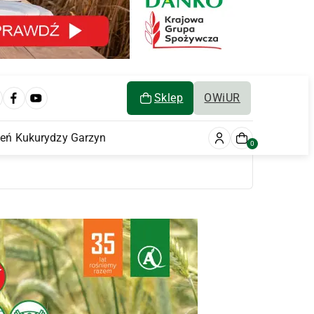
Sklep
OWiUR
ień Kukurydzy Garzyn
0