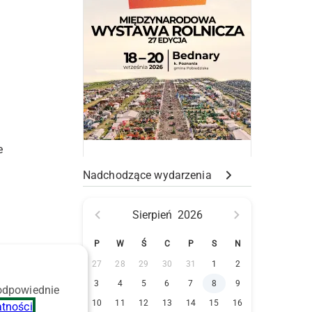
e
Nadchodzące wydarzenia
Sierpień
2026
P
W
Ś
C
P
S
N
27
28
29
30
31
1
2
3
4
5
6
7
8
9
 odpowiednie
10
11
12
13
14
15
16
atności
.