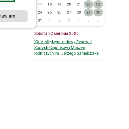
17
18
19
20
21
22
23
24
25
26
27
28
29
30
mawiam
31
1
2
3
4
5
6
Sobota 22 sierpnia 2026
XXIV Międzynarodowy Festiwal
Starych Ciągników i Maszyn
Rolniczych im. Jerzego Samelczaka
-