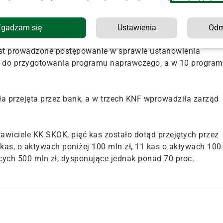
ielami kasy. Nadal obowiązują również umowy z
omunikat KNF.
Zgadzam się
Ustawienia
Od
 w której wprowadzono zarząd komisaryczny. W marcu szef
est prowadzone postępowanie w sprawie ustanowienia
 do przygotowania programu naprawczego, a w 10 program
ła przejęta przez bank, a w trzech KNF wprowadziła zarząd
awiciele KK SKOK, pięć kas zostało dotąd przejętych przez
 kas, o aktywach poniżej 100 mln zł, 11 kas o aktywach 100
cych 500 mln zł, dysponujące jednak ponad 70 proc.