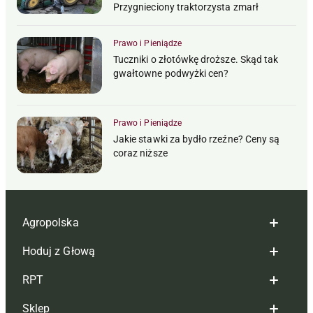
Przygnieciony traktorzysta zmarł
Prawo i Pieniądze
Tuczniki o złotówkę droższe. Skąd tak
gwałtowne podwyżki cen?
Prawo i Pieniądze
Jakie stawki za bydło rzeźne? Ceny są
coraz niższe
Agropolska
Hoduj z Głową
Redakcja
RPT
Reklama
Hoduj z głową bydło
Sklep
Tagi