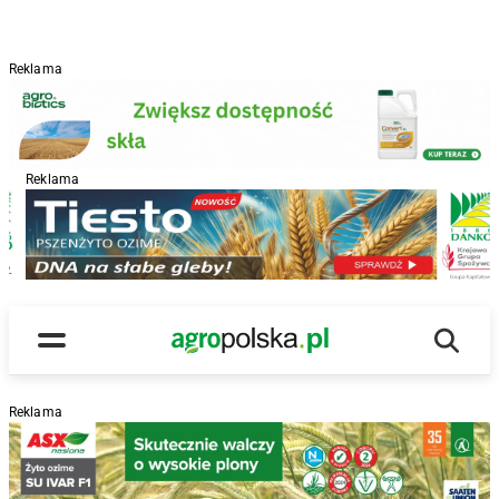
Reklama
Reklama
R
Wyszu
Main Logo
Menu
Reklama