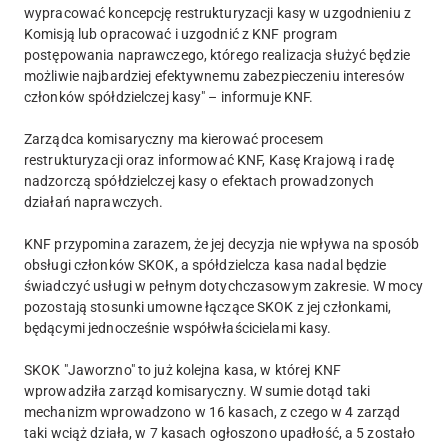
wypracować koncepcję restrukturyzacji kasy w uzgodnieniu z
Komisją lub opracować i uzgodnić z KNF program
postępowania naprawczego, którego realizacja służyć będzie
możliwie najbardziej efektywnemu zabezpieczeniu interesów
członków spółdzielczej kasy" – informuje KNF.
Zarządca komisaryczny ma kierować procesem
restrukturyzacji oraz informować KNF, Kasę Krajową i radę
nadzorczą spółdzielczej kasy o efektach prowadzonych
działań naprawczych.
KNF przypomina zarazem, że jej decyzja nie wpływa na sposób
obsługi członków SKOK, a spółdzielcza kasa nadal będzie
świadczyć usługi w pełnym dotychczasowym zakresie. W mocy
pozostają stosunki umowne łączące SKOK z jej członkami,
będącymi jednocześnie współwłaścicielami kasy.
SKOK "Jaworzno" to już kolejna kasa, w której KNF
wprowadziła zarząd komisaryczny. W sumie dotąd taki
mechanizm wprowadzono w 16 kasach, z czego w 4 zarząd
taki wciąż działa, w 7 kasach ogłoszono upadłość, a 5 zostało