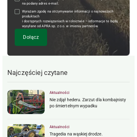
na podany adres e-mail.
Wyrażam zgodę na otrzymywanie informacji o najnowszych
produktach
i dostępnych rozwiązaniach w rolnictwie – informacje te będą
wysyłane od APRA sp. z o.o. w imieniu partnerów.
Najczęściej czytane
Aktualności
Nie zdjął hederu. Zarzut dla kombajnisty
po śmiertelnym wypadku
Aktualności
Tragedia na wąskiej drodze.