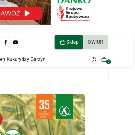
Sklep
OWiUR
ień Kukurydzy Garzyn
0