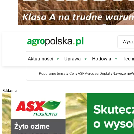
Main Logo
Aktualności
Uprawa
Hodowla
Techn
Aktualności Submenu
Uprawa Submenu
Hodowl
Popularne tematy:
Ceny
ASF
Mercosur
Dopłaty
Nawożenie
P
Reklama