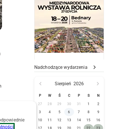
u
Nadchodzące wydarzenia
Sierpień
2026
h
P
W
Ś
C
P
S
N
27
28
29
30
31
1
2
3
4
5
6
7
8
9
 odpowiednie
10
11
12
13
14
15
16
atności
.
17
18
19
20
21
22
23