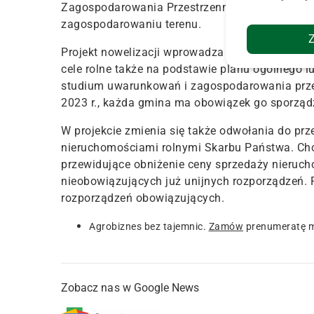
Zagospodarowania Przestrzennego, lub mają os
zagospodarowaniu terenu.
Projekt nowelizacji wprowadza możliwość sprz
cele rolne także na podstawie planu ogólnego l
studium uwarunkowań i zagospodarowania prze
2023 r., każda gmina ma obowiązek go sporząd
W projekcie zmienia się także odwołania do pr
nieruchomościami rolnymi Skarbu Państwa. Cho
przewidujące obniżenie ceny sprzedaży nierucho
nieobowiązujących już unijnych rozporządzeń. P
rozporządzeń obowiązujących.
Agrobiznes bez tajemnic.
Zamów
prenumeratę m
Zobacz nas w Google News