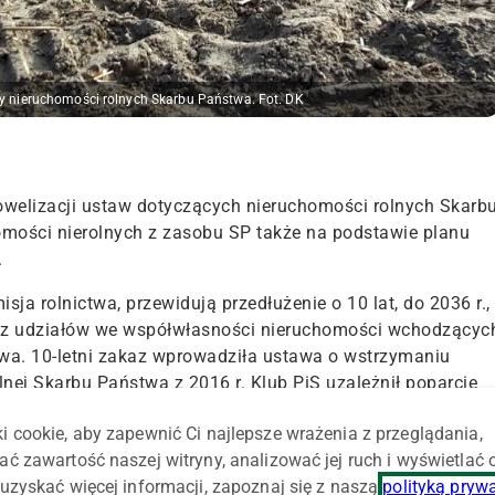
zy nieruchomości rolnych Skarbu Państwa. Fot. DK
 nowelizacji ustaw dotyczących nieruchomości rolnych Skarb
mości nierolnych z zasobu SP także na podstawie planu
.
ja rolnictwa, przewidują przedłużenie o 10 lat, do 2036 r.,
raz udziałów we współwłasności nieruchomości wchodzącyc
wa. 10-letni zakaz wprowadziła ustawa o wstrzymaniu
ej Skarbu Państwa z 2016 r. Klub PiS uzależnił poparcie
i cookie, aby zapewnić Ci najlepsze wrażenia z przeglądania,
6 r., zakaz nie obejmuje nieruchomości i ich części z
ać zawartość naszej witryny, analizować jej ruch i wyświetlać
 nie są przeznaczone na cele rolne w Miejscowym Planie
uzyskać więcej informacji, zapoznaj się z naszą
polityką pryw