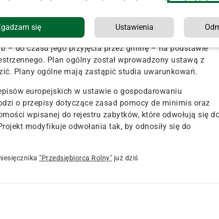
tateczne decyzje o warunkach zabudowy i
Zgadzam się
Ustawienia
Od
edaży nieruchomości z Zasobu nieprzeznaczonych na
ub – do czasu jego przyjęcia przez gminę – na podstawie
strzennego. Plan ogólny został wprowadzony ustawą z
zić. Plany ogólne mają zastąpić studia uwarunkowań.
zepisów europejskich w ustawie o gospodarowaniu
dzi o przepisy dotyczące zasad pomocy de minimis oraz
mości wpisanej do rejestru zabytków, które odwołują się d
rojekt modyfikuje odwołania tak, by odnosiły się do
iesięcznika
"Przedsiębiorca Rolny"
już dziś