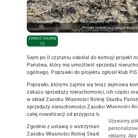
Projekt nowelizacji ustaw dotyc
ZOBACZ GALERIĘ
(1)
Sejm po II czytaniu odesłał do komisji projekt
Państwa, który ma umożliwić sprzedaż nierucho
ogólnego. Poprawki do projektu zgłosił klub PiS
Poprawki, którymi zajmie się teraz sejmowa komis
zakazu sprzedaży nieruchomości, ich części o
w skład Zasobu Własności Rolnej Skarbu Państ
sprzedaży nieruchomości Zasobu Własności Roln
całej nowelizacji od przyjęcia takiej poprawki.
Używamy plik
Zgodnie z ustawą o wstrzymaniu sprzedaży z 201
personalizow
Zasobu Własności Rolnej Skarbu Państwa, które
reklamy. Aby 