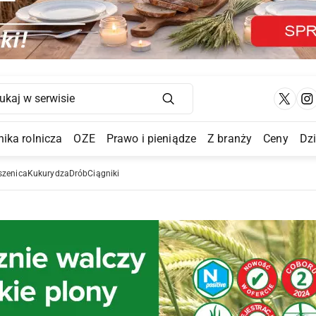
Main Navigation
ika rolnicza
OZE
Prawo i pieniądze
Z branży
Ceny
Dz
a Submenu
szenica
Kukurydza
Drób
Ciągniki