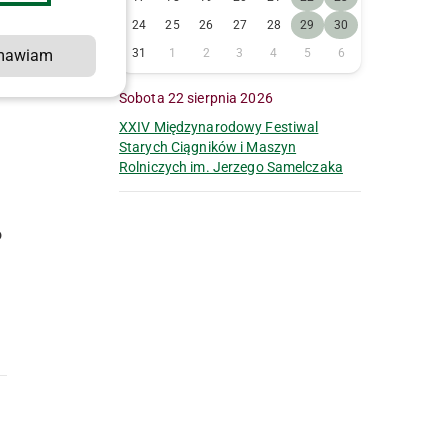
24
25
26
27
28
29
30
mawiam
31
1
2
3
4
5
6
Sobota 22 sierpnia 2026
XXIV Międzynarodowy Festiwal
Starych Ciągników i Maszyn
Rolniczych im. Jerzego Samelczaka
o