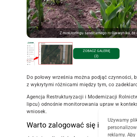
Z monitoringu satelitarnego roślin wynika, że
ZOBACZ GALERIĘ
(2)
Do połowy września można podjąć czynności, by
z wykrytymi różnicami między tym, co zadeklaro
Agencja Restrukturyzacji i Modernizacji Rolnic
lipcu) odnośnie monitorowania upraw w kontekśc
wniosek.
Używamy plik
Warto zalogować się i sprawdzić
personalizow
reklamy. Aby 