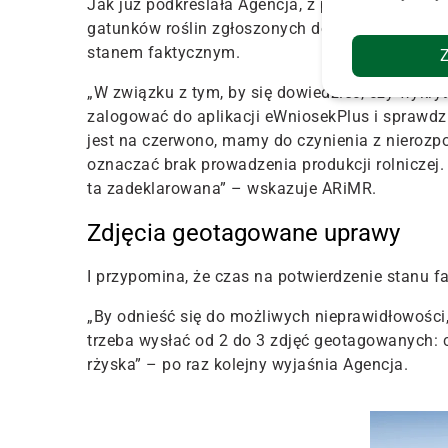
Jak już podkreślała Agencja, z pierwszego w t
gatunków roślin zgłoszonych do dopłat bezpośr
stanem faktycznym
.
„W związku z tym, by się dowiedzieć, czy wykry
zalogować do aplikacji eWniosekPlus i sprawdzi
jest na czerwono, mamy do czynienia z nierozp
oznaczać brak prowadzenia produkcji rolniczej.
ta zadeklarowana” – wskazuje ARiMR.
Zdjęcia geotagowane uprawy
I przypomina, że
czas na potwierdzenie stanu fa
„By odnieść się do możliwych nieprawidłowośc
trzeba wysłać od 2 do 3 zdjęć geotagowanych: c
rżyska” – po raz kolejny wyjaśnia Agencja.