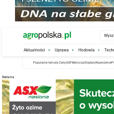
Main Logo
Aktualności
Uprawa
Hodowla
Techn
Aktualności Submenu
Uprawa Submenu
Hodowl
Popularne tematy:
Ceny
ASF
Mercosur
Dopłaty
Nawożenie
P
Reklama