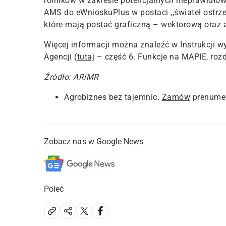
rolników w zakresie potencjalnych
nieprawidłow
AMS do eWnioskuPlus w postaci ,,świateł ostrze
które mają postać graficzną – wektorową oraz
Więcej informacji można znaleźć w Instrukcji w
Agencji (
tutaj
– część 6. Funkcje na MAPIE, rozdz
Źródło: ARiMR
Agrobiznes bez tajemnic.
Zamów
prenumer
Zobacz nas w Google News
Poleć