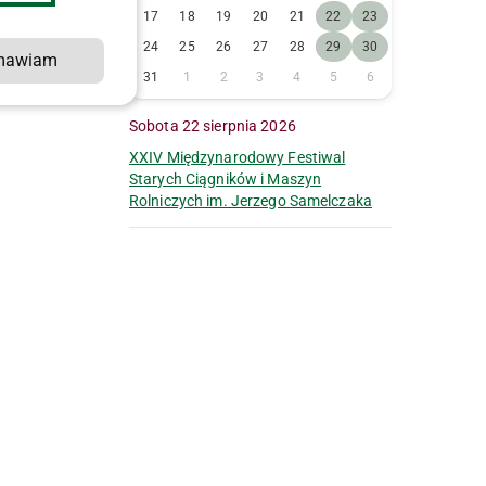
17
18
19
20
21
22
23
24
25
26
27
28
29
30
mawiam
31
1
2
3
4
5
6
Sobota 22 sierpnia 2026
XXIV Międzynarodowy Festiwal
ż
Starych Ciągników i Maszyn
Rolniczych im. Jerzego Samelczaka