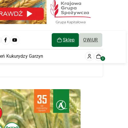
Sklep
OWiUR
ień Kukurydzy Garzyn
0