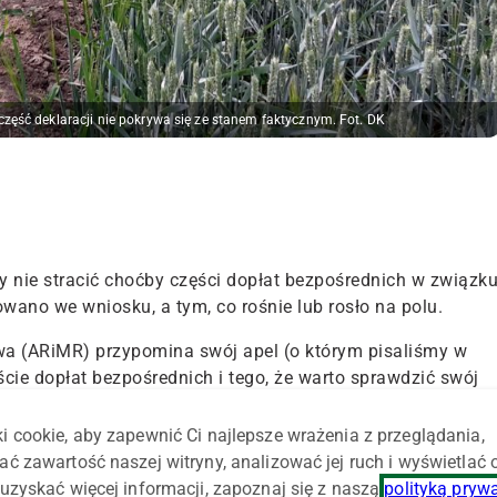
 część deklaracji nie pokrywa się ze stanem faktycznym. Fot. DK
 nie stracić choćby części dopłat bezpośrednich w związk
wano we wniosku, a tym, co rośnie lub rosło na polu.
twa (ARiMR) przypomina swój apel (o którym pisaliśmy w
ie dopłat bezpośrednich i tego, że warto sprawdzić swój
i cookie, aby zapewnić Ci najlepsze wrażenia z przeglądania,
ać zawartość naszej witryny, analizować jej ruch i wyświetlać
uzyskać więcej informacji, zapoznaj się z naszą
polityką pryw