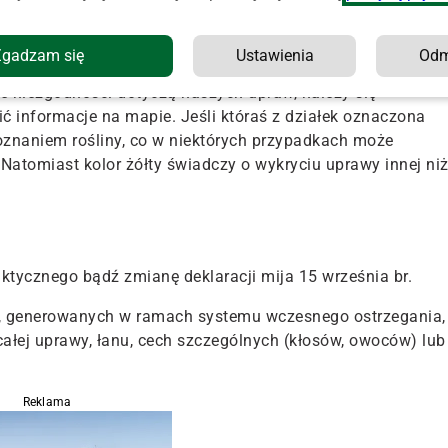
ym sezonie wegetacyjnym monitoringu satelitarnego
ednich wynikało, że
część deklaracji nie pokrywa się ze
Zgadzam się
Ustawienia
Od
te niezgodności dotyczą naszych upraw, należy się
ć informacje na mapie. Jeśli któraś z działek oznaczona
oznaniem rośliny, co w niektórych przypadkach może
 Natomiast kolor żółty świadczy o wykryciu uprawy innej ni
ktycznego bądź zmianę deklaracji mija 15 września br.
i, generowanych w ramach systemu wczesnego ostrzegania,
ałej uprawy, łanu, cech szczególnych (kłosów, owoców) lub
Reklama