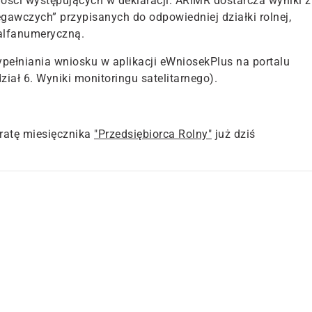
ości występujących w deklaracji
. ARiMR dostarcza wyniki z
gawczych” przypisanych do odpowiedniej działki rolnej,
 alfanumeryczną.
ypełniania wniosku w aplikacji eWniosekPlus na portalu
iał 6. Wyniki monitoringu satelitarnego).
atę miesięcznika
"Przedsiębiorca Rolny"
już dziś