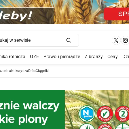
Main Navigation
ika rolnicza
OZE
Prawo i pieniądze
Z branży
Ceny
Dz
a Submenu
szenica
Kukurydza
Drób
Ciągniki