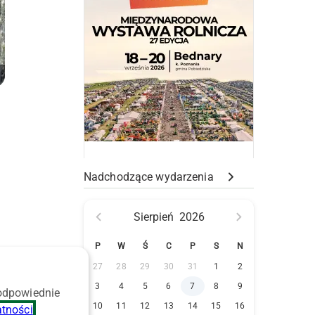
Nadchodzące wydarzenia
u
Sierpień
2026
P
W
Ś
C
P
S
N
27
28
29
30
31
1
2
3
4
5
6
7
8
9
 odpowiednie
10
11
12
13
14
15
16
atności
.