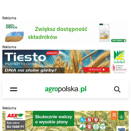
Reklama
Reklama
R
Wyszu
Main Logo
Menu
Reklama