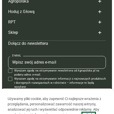
Agropolska
Hoduj z Głową
Redakcja
RPT
Reklama
Hoduj z głową bydło
Sklep
Tagi
Hoduj z głową świnie
Redakcja
Dołącz do newslettera
Mapa serwisu
Prenumerata
Prenumerata
Czasopisma i prenumerata
Kontakt
Redakcja
Reklama
Książki
E-MAIL
Regulamin
Kontakt
Kontakt
Regulamin
Wyrażam zgodę na otrzymywanie newslettera od Agropolska.pl na
Polityka prywatności
Reklama
Krzyżówki
podany adres e-mail.
Wyrażam zgodę na otrzymywanie informacji o najnowszych produktach
i dostępnych rozwiązaniach w rolnictwie – informacje te będą
wysyłane
od APRA sp. z o.o. w imieniu partnerów.
Używamy pliki cookie, aby zapewnić Ci najlepsze wrażenia z
przeglądania, personalizować zawartość naszej witryny,
analizować jej ruch i wyświetlać odpowiednie reklamy. Aby