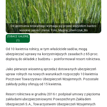
Od jęczmienia browarnego wymaga się przede wszystkim bardzo
wysokiej jakości ziarna. Foto_Magda_Litwińczuk_Bis
ZOBACZ GALERIĘ
(1)
Od 10 kwietnia rolnicy, w tym właściciele sadów, mogą
ubezpieczać uprawy na korzystniejszych zasadach z 65-proc.
dopłatą do składek z budżetu – poinformował resort rolnictwa.
Jako pierwsze wiosenną sprzedaż dotowanych ubezpieczeń
upraw rolnych na nowych warunkach rozpoczęło 10 kwietnia
Pocztowe Towarzystwo Ubezpieczeń Wzajemnych. Pozostałe
zakłady polisy oferują od 15 kwietnia.
Resort rolnictwa w grudniu 2016 r. podpisał umowy z pięcioma
zakładami ubezpieczeniowymi: Powszechnym Zakładem
Ubezpieczeń S.A., Towarzystwem Ubezpieczeń Wzajemnych