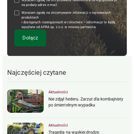
Wyrażam zgodę na otrzymywanie newslettera od Agropolska.pl
na podany adres e-mail.
Wyrażam zgodę na otrzymywanie informacji o najnowszych
produktach
i dostępnych rozwiązaniach w rolnictwie – informacje te będą
wysyłane od APRA sp. z o.o. w imieniu partnerów.
Najczęściej czytane
Aktualności
Nie zdjął hederu. Zarzut dla kombajnisty
po śmiertelnym wypadku
Aktualności
Tragedia na wąskiej drodze.