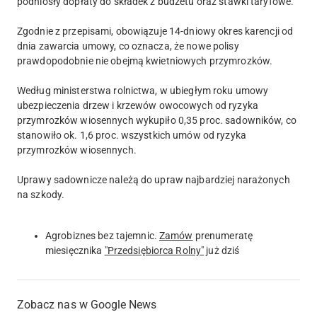
podniosły dopłaty do składek z budżetu oraz stawki taryfowe.
Zgodnie z przepisami, obowiązuje 14-dniowy okres karencji od
dnia zawarcia umowy, co oznacza, że nowe polisy
prawdopodobnie nie obejmą kwietniowych przymrozków.
Według ministerstwa rolnictwa, w ubiegłym roku umowy
ubezpieczenia drzew i krzewów owocowych od ryzyka
przymrozków wiosennych wykupiło 0,35 proc. sadowników, co
stanowiło ok. 1,6 proc. wszystkich umów od ryzyka
przymrozków wiosennych.
Uprawy sadownicze należą do upraw najbardziej narażonych
na szkody.
Agrobiznes bez tajemnic.
Zamów
prenumeratę
miesięcznika
"Przedsiębiorca Rolny"
już dziś
Zobacz nas w Google News