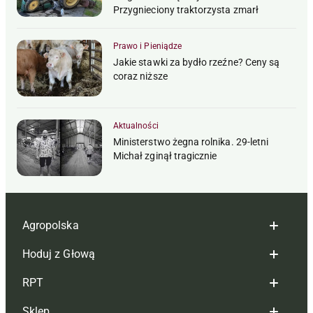
Przygnieciony traktorzysta zmarł
Prawo i Pieniądze
Jakie stawki za bydło rzeźne? Ceny są
coraz niższe
Aktualności
Ministerstwo żegna rolnika. 29-letni
Michał zginął tragicznie
Agropolska
Hoduj z Głową
Redakcja
RPT
Reklama
Hoduj z głową bydło
Sklep