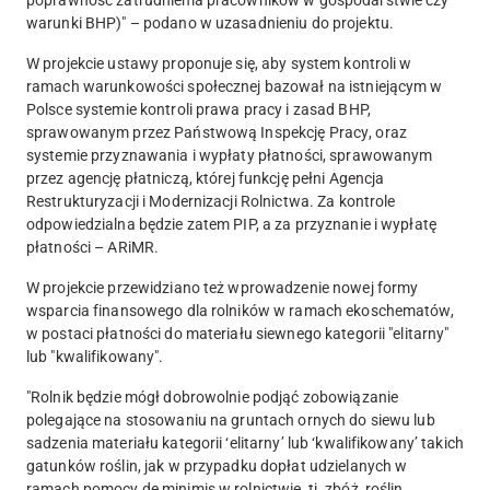
warunki BHP)" – podano w uzasadnieniu do projektu.
W projekcie ustawy proponuje się, aby system kontroli w
ramach warunkowości społecznej bazował na istniejącym w
Polsce systemie kontroli prawa pracy i zasad BHP,
sprawowanym przez Państwową Inspekcję Pracy
, oraz
systemie przyznawania i wypłaty płatności, sprawowanym
przez agencję płatniczą, której funkcję pełni Agencja
Restrukturyzacji i Modernizacji Rolnictwa. Za kontrole
odpowiedzialna będzie zatem PIP, a za przyznanie i wypłatę
płatności – ARiMR.
W projekcie przewidziano też wprowadzenie nowej formy
wsparcia finansowego dla rolników w ramach ekoschematów,
w postaci płatności do materiału siewnego kategorii "elitarny"
lub "kwalifikowany".
"Rolnik będzie mógł dobrowolnie podjąć zobowiązanie
polegające na stosowaniu na gruntach ornych do siewu lub
sadzenia materiału kategorii ‘elitarny’ lub ‘kwalifikowany’ takich
gatunków roślin, jak w przypadku dopłat udzielanych w
ramach pomocy de minimis w rolnictwie, tj. zbóż, roślin