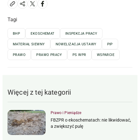
Tagi
BHP
EKOSCHEMAT
INSPEKCJA PRACY
MATERIAŁ SIEWNY
NOWELIZACJA USTAWY
PIP
PRAWO
PRAWO PRACY
PS WPR
WSPARCIE
Więcej z tej kategorii
Prawo i Pieniądze
FBZPR o ekoschematach: nie likwidować,
a zwiększyć pulę