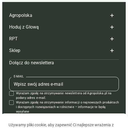
Agropolska
Hoduj z Głową
Redakcja
RPT
Reklama
Hoduj z głową bydło
Sklep
Tagi
Hoduj z głową świnie
Redakcja
Dołącz do newslettera
Mapa serwisu
Prenumerata
Prenumerata
Czasopisma i prenumerata
Kontakt
Redakcja
Reklama
Książki
E-MAIL
Regulamin
Kontakt
Kontakt
Regulamin
Wyrażam zgodę na otrzymywanie newslettera od Agropolska.pl na
Polityka prywatności
Reklama
Krzyżówki
podany adres e-mail.
Wyrażam zgodę na otrzymywanie informacji o najnowszych produktach
i dostępnych rozwiązaniach w rolnictwie – informacje te będą
wysyłane
od APRA sp. z o.o. w imieniu partnerów.
Używamy pliki cookie, aby zapewnić Ci najlepsze wrażenia z