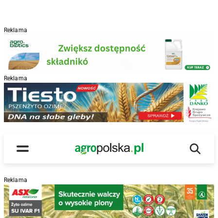
Reklama
Reklama
R
Wyszu
Main Logo
Menu
Reklama