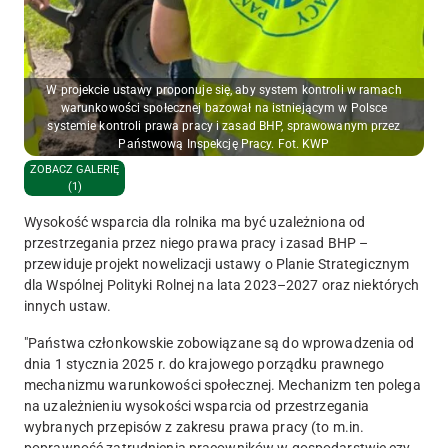
W projekcie ustawy proponuje się, aby system kontroli w ramach
warunkowości społecznej bazował na istniejącym w Polsce
systemie kontroli prawa pracy i zasad BHP, sprawowanym przez
Państwową Inspekcję Pracy. Fot. KWP
ZOBACZ GALERIĘ
(1)
Wysokość wsparcia dla rolnika ma być uzależniona od
przestrzegania przez niego prawa pracy i zasad BHP –
przewiduje projekt nowelizacji ustawy o Planie Strategicznym
dla Wspólnej Polityki Rolnej na lata 2023–2027 oraz niektórych
innych ustaw.
"Państwa członkowskie zobowiązane są do wprowadzenia od
dnia 1 stycznia 2025 r. do krajowego porządku prawnego
mechanizmu warunkowości społecznej. Mechanizm ten polega
na uzależnieniu wysokości wsparcia od przestrzegania
wybranych przepisów z zakresu prawa pracy (to m.in.
poprawność zatrudnienia pracowników w gospodarstwie czy