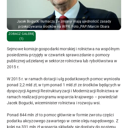
Jacek Bogucki tłumaczy, że zmiany mają ujednolicić zasady
przekazywania środków na WPR. Foto_PAP/Marcin Obara
ZOBACZ GALERIĘ
(1)
Sejmowe komisje gospodarki morskiej i rolnictwa na wspólnym
posiedzeniu przyjęły w czwartek sprawozdanie o pomocy
publicznej udzielanej w sektorze rolnictwa lub rybołówstwa w
2015 r.
W 2015 r. w ramach dotacji i ulg podatkowych pomoc wyniosła
ponad 2,2 mld zł, w tym ponad 1 mld zł ze środków będących w
dyspozycji Agencji Restrukturyzacji i Modernizacji Rolnictwa w
ramach realizacji programu wsparcia krajowego – powiedział
Jacek Bogucki, wiceminister rolnictwa i rozwoju wsi.
Ponad 844 mln zł to pomoc głównie w formie zwrotu części
podatku akcyzowego zawartego w cenie oleju napędowego. Z
kolei na 331 mln zł wsparcia składały się dopłaty do postępu