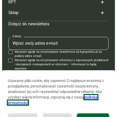
RPT
Reklama
Hoduj z głową bydło
Sklep
Tagi
Hoduj z głową świnie
Redakcja
Dołącz do newslettera
Mapa serwisu
Prenumerata
Prenumerata
Czasopisma i prenumerata
Kontakt
Redakcja
Reklama
Książki
E-MAIL
Regulamin
Kontakt
Kontakt
Regulamin
Wyrażam zgodę na otrzymywanie newslettera od Agropolska.pl na
Polityka prywatności
Reklama
Krzyżówki
podany adres e-mail.
Wyrażam zgodę na otrzymywanie informacji o najnowszych produktach
i dostępnych rozwiązaniach w rolnictwie – informacje te będą
wysyłane
od APRA sp. z o.o. w imieniu partnerów.
Używamy pliki cookie, aby zapewnić Ci najlepsze wrażenia z
przeglądania, personalizować zawartość naszej witryny,
analizować jej ruch i wyświetlać odpowiednie reklamy. Aby
uzyskać więcej informacji, zapoznaj się z naszą
polityką
prywatności
.