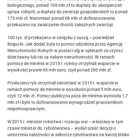
biologicznego, ponad 109 mln zł to dopłaty do ubezpieczeń
upraw rolnych, a dopłaty do zwierząt gospodarskich to ponad
173 mln zł. Natomiast ponad 68 mln zł dofinansowania
przekazano na zwalczanie chorób zakaźnych zwierząt.
100 tys. zł przekazano w związku z suszą – powiedział
Bogucki. Jak dodał, była to pomoc udzielona przez Agencję
Nieruchomości Rolnych w postaci ulg w opłatach za czynsz
dzierżawny lub rat za nabyte nieruchomości. W ramach
pomocy de minimis w 2015 r. rolnicy otrzymali wsparcie w
wysokości prawie 65 mln euro, czyli ponad 260 mln zł.
Producenci ryb otrzymali natomiast w 2015 r. wsparcie w
ramach pomocy de minimis w wysokości ponad 3 mln euro,
czyli 12 mln zł. Pomoc publiczna poza de minimis wyniosła 1,7
mln zł i było to dofinansowanie wynagrodzeń pracownikom
niepełnosprawnym.
W 2015 r. minister rolnictwa i rozwoju wsi – właściwy w tym
czasie minister ds. rybołówstwa – wydał sześć decyzji o
umorzeniu należności w sektorze rybołówstwa na kwotę blisko