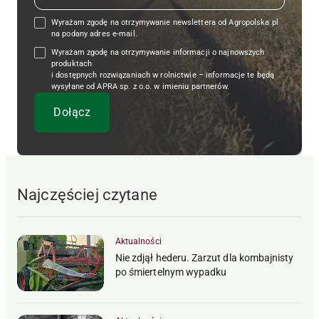
Wyrażam zgodę na otrzymywanie newslettera od Agropolska.pl
na podany adres e-mail.
Wyrażam zgodę na otrzymywanie informacji o najnowszych
produktach
i dostępnych rozwiązaniach w rolnictwie – informacje te będą
wysyłane od APRA sp. z o.o. w imieniu partnerów.
Najczęściej czytane
Aktualności
Nie zdjął hederu. Zarzut dla kombajnisty
po śmiertelnym wypadku