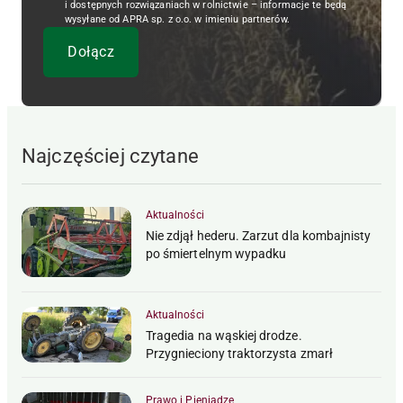
i dostępnych rozwiązaniach w rolnictwie – informacje te będą
wysyłane od APRA sp. z o.o. w imieniu partnerów.
Najczęściej czytane
Aktualności
Nie zdjął hederu. Zarzut dla kombajnisty
po śmiertelnym wypadku
Aktualności
Tragedia na wąskiej drodze.
Przygnieciony traktorzysta zmarł
Prawo i Pieniądze