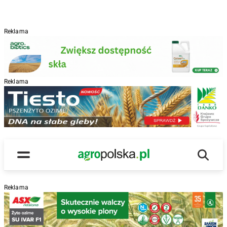
Reklama
Reklama
R
Wyszu
Main Logo
Menu
Reklama