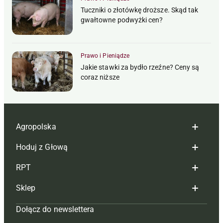
Tuczniki o złotówkę droższe. Skąd tak
gwałtowne podwyżki cen?
Prawo i Pieniądze
Jakie stawki za bydło rzeźne? Ceny są
coraz niższe
Agropolska
Hoduj z Głową
Redakcja
RPT
Reklama
Hoduj z głową bydło
Sklep
Tagi
Hoduj z głową świnie
Redakcja
Dołącz do newslettera
Mapa serwisu
Prenumerata
Prenumerata
Czasopisma i prenumerata