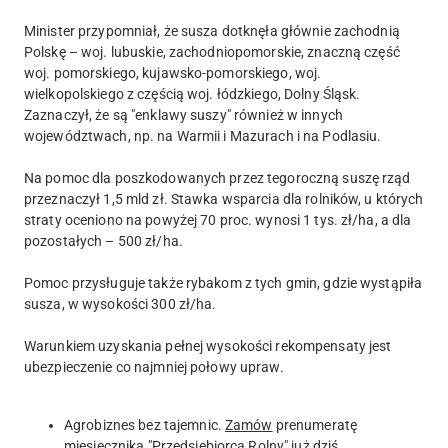
Minister przypomniał, że susza dotknęła głównie zachodnią
Polskę – woj. lubuskie, zachodniopomorskie, znaczną część
woj. pomorskiego, kujawsko-pomorskiego, woj.
wielkopolskiego z częścią woj. łódzkiego, Dolny Śląsk.
Zaznaczył, że są "enklawy suszy" również w innych
województwach, np. na Warmii i Mazurach i na Podlasiu.
Na pomoc dla poszkodowanych przez tegoroczną suszę rząd
przeznaczył 1,5 mld zł. Stawka wsparcia dla rolników, u których
straty oceniono na powyżej 70 proc. wynosi 1 tys. zł/ha, a dla
pozostałych – 500 zł/ha.
Pomoc przysługuje także rybakom z tych gmin, gdzie wystąpiła
susza, w wysokości 300 zł/ha.
Warunkiem uzyskania pełnej wysokości rekompensaty jest
ubezpieczenie co najmniej połowy upraw.
Agrobiznes bez tajemnic.
Zamów
prenumeratę
miesięcznika
"Przedsiębiorca Rolny"
już dziś