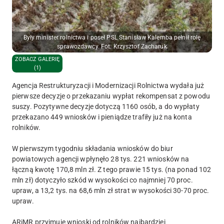
Były minister rolnictwa i poseł PSL Stanisław Kalemba pełnił rolę
sprawozdawcy. Fot. Krzysztof Zacharuk
ZOBACZ GALERIĘ
(1)
Agencja Restrukturyzacji i Modernizacji Rolnictwa wydała już
pierwsze decyzje o przekazaniu wypłat rekompensat z powodu
suszy. Pozytywne decyzje dotyczą 1160 osób, a do wypłaty
przekazano 449 wniosków i pieniądze trafiły już na konta
rolników.
W pierwszym tygodniu składania wniosków do biur
powiatowych agencji wpłynęło 28 tys. 221 wniosków na
łączną kwotę 170,8 mln zł. Z tego prawie 15 tys. (na ponad 102
mln zł) dotyczyło szkód w wysokości co najmniej 70 proc.
upraw, a 13,2 tys. na 68,6 mln zł strat w wysokości 30-70 proc.
upraw.
ARiMR przyjmuje wnioski od rolników najbardziej