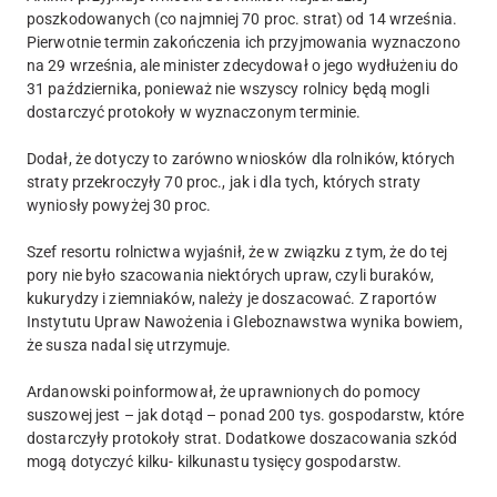
poszkodowanych (co najmniej 70 proc. strat) od 14 września.
Pierwotnie termin zakończenia ich przyjmowania wyznaczono
na 29 września, ale minister zdecydował o jego wydłużeniu do
31 października, ponieważ nie wszyscy rolnicy będą mogli
dostarczyć protokoły w wyznaczonym terminie.
Dodał, że dotyczy to zarówno wniosków dla rolników, których
straty przekroczyły 70 proc., jak i dla tych, których straty
wyniosły powyżej 30 proc.
Szef resortu rolnictwa wyjaśnił, że w związku z tym, że do tej
pory nie było szacowania niektórych upraw, czyli buraków,
kukurydzy i ziemniaków, należy je doszacować. Z raportów
Instytutu Upraw Nawożenia i Gleboznawstwa wynika bowiem,
że susza nadal się utrzymuje.
Ardanowski poinformował, że uprawnionych do pomocy
suszowej jest – jak dotąd – ponad 200 tys. gospodarstw, które
dostarczyły protokoły strat. Dodatkowe doszacowania szkód
mogą dotyczyć kilku- kilkunastu tysięcy gospodarstw.