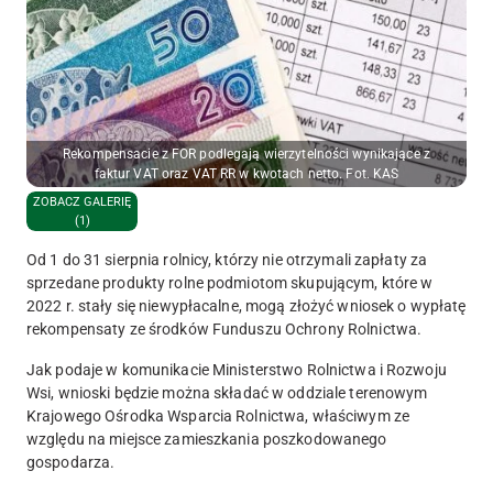
Rekompensacie z FOR podlegają wierzytelności wynikające z
faktur VAT oraz VAT RR w kwotach netto. Fot. KAS
ZOBACZ GALERIĘ
(1)
Od 1 do 31 sierpnia rolnicy, którzy nie otrzymali zapłaty za
sprzedane produkty rolne podmiotom skupującym, które w
2022 r. stały się niewypłacalne, mogą złożyć wniosek o wypłatę
rekompensaty ze środków Funduszu Ochrony Rolnictwa.
Jak podaje w komunikacie Ministerstwo Rolnictwa i Rozwoju
Wsi, wnioski będzie można składać w oddziale terenowym
Krajowego Ośrodka Wsparcia Rolnictwa, właściwym ze
względu na miejsce zamieszkania poszkodowanego
gospodarza.