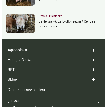
Prawo i Pieniądze
Jakie stawki za bydło rzeźne? Ceny są
coraz niższe
Agropolska
Hoduj z Głową
Redakcja
RPT
Reklama
Hoduj z głową bydło
Sklep
Tagi
Hoduj z głową świnie
Redakcja
Dołącz do newslettera
Mapa serwisu
Prenumerata
Prenumerata
Czasopisma i prenumerata
Kontakt
Redakcja
Reklama
Książki
E-MAIL