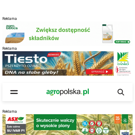
Reklama
Reklama
R
Wyszu
Main Logo
Menu
Reklama