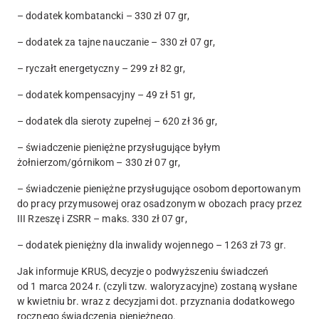
– dodatek kombatancki –
330 zł 07 gr
,
– dodatek za tajne nauczanie –
330 zł 07 gr
,
– ryczałt energetyczny –
299 zł 82 gr
,
– dodatek kompensacyjny –
49 zł 51 gr
,
– dodatek dla sieroty zupełnej –
620 zł 36 gr
,
– świadczenie pieniężne przysługujące byłym
żołnierzom/górnikom –
330 zł 07 gr
,
– świadczenie pieniężne przysługujące osobom deportowanym
do pracy przymusowej oraz osadzonym w obozach pracy przez
III Rzeszę i ZSRR – maks.
330 zł 07 gr
,
– dodatek pieniężny dla inwalidy wojennego –
1263 zł 73 gr
.
Jak informuje KRUS, decyzje o podwyższeniu świadczeń
od 1 marca 2024 r. (czyli tzw. waloryzacyjne) zostaną wysłane
w kwietniu br. wraz z decyzjami dot. przyznania dodatkowego
rocznego świadczenia pieniężnego.