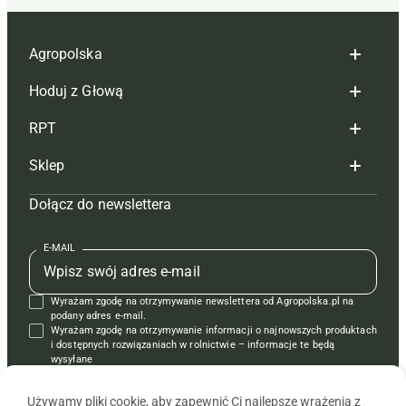
Agropolska
Hoduj z Głową
Redakcja
RPT
Reklama
Hoduj z głową bydło
Sklep
Tagi
Hoduj z głową świnie
Redakcja
Dołącz do newslettera
Mapa serwisu
Prenumerata
Prenumerata
Czasopisma i prenumerata
Kontakt
Redakcja
Reklama
Książki
E-MAIL
Regulamin
Kontakt
Kontakt
Regulamin
Wyrażam zgodę na otrzymywanie newslettera od Agropolska.pl na
Polityka prywatności
Reklama
Krzyżówki
podany adres e-mail.
Wyrażam zgodę na otrzymywanie informacji o najnowszych produktach
i dostępnych rozwiązaniach w rolnictwie – informacje te będą
wysyłane
od APRA sp. z o.o. w imieniu partnerów.
Używamy pliki cookie, aby zapewnić Ci najlepsze wrażenia z