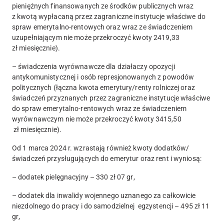
pieniężnych finansowanych ze środków publicznych wraz
z kwotą wypłacaną przez zagraniczne instytucje właściwe do
spraw emerytalno-rentowych oraz wraz ze świadczeniem
uzupełniającym nie może przekroczyć kwoty
2419,33
zł
miesięcznie).
– świadczenia wyrównawcze dla działaczy opozycji
antykomunistycznej i osób represjonowanych z powodów
politycznych (łączna kwota emerytury/renty rolniczej oraz
świadczeń przyznanych przez zagraniczne instytucje właściwe
do spraw emerytalno-rentowych wraz ze świadczeniem
wyrównawczym nie może przekroczyć kwoty
3415,50
zł
miesięcznie).
Od 1 marca 2024 r. wzrastają również kwoty dodatków
/
świadczeń przysługujących do emerytur oraz rent i wyniosą:
– dodatek pielęgnacyjny –
330 zł 07 gr
,
– dodatek dla inwalidy wojennego uznanego za całkowicie
niezdolnego do pracy i do samodzielnej egzystencji –
495 zł 11
gr
,