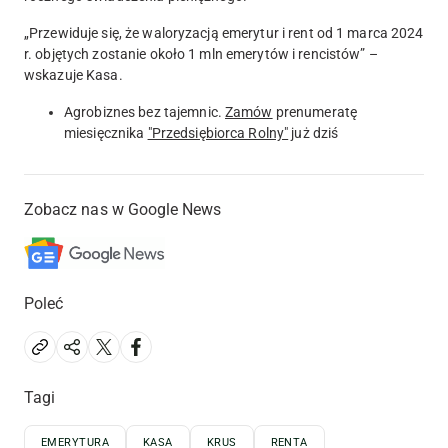
„Przewiduje się, że waloryzacją emerytur i rent od 1 marca 2024
r. objętych zostanie około 1 mln emerytów i rencistów” –
wskazuje Kasa.
Agrobiznes bez tajemnic.
Zamów
prenumeratę
miesięcznika
"Przedsiębiorca Rolny"
już dziś
Zobacz nas w Google News
Poleć
Tagi
EMERYTURA
KASA
KRUS
RENTA