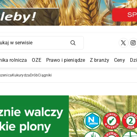
Main Navigation
ika rolnicza
OZE
Prawo i pieniądze
Z branży
Ceny
Dz
a Submenu
szenica
Kukurydza
Drób
Ciągniki