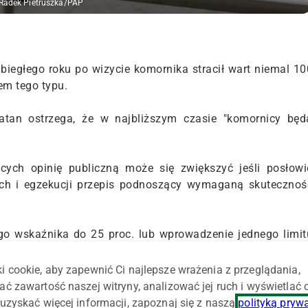
 Radek Pietruszka/PAP
ubiegłego roku po wizycie komornika stracił wart niemal 10
em tego typu.
tan ostrzega, że w najbliższym czasie "komornicy będ
cych opinię publiczną może się zwiększyć jeśli posłowi
h i egzekucji przepis podnoszący wymaganą skutecznoś
go wskaźnika do 25 proc. lub wprowadzenie jednego limit
10 tys. spraw rocznie.
i cookie, aby zapewnić Ci najlepsze wrażenia z przeglądania,
natychmiast sprzedał za 40 tys. zł zajęty ciągnik "wychodz
ać zawartość naszej witryny, analizować jej ruch i wyświetlać
nikom sejmowa Komisja Sprawiedliwości i Praw Człowieka
uzyskać więcej informacji, zapoznaj się z naszą
polityką pryw