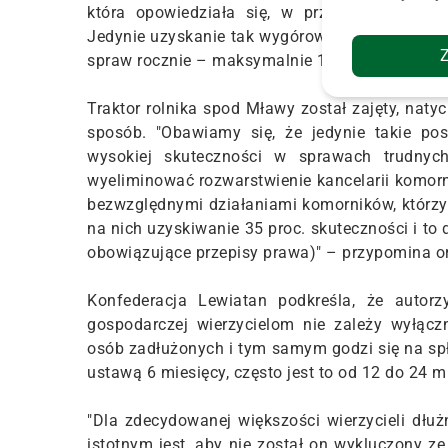
która opowiedziała się, w przyjętym sprawo
Jedynie uzyskanie tak wygórowanego poziomu s
spraw rocznie – maksymalnie 10 tys." – pisze L
Traktor rolnika spod Mławy został zajęty, nat
sposób. "Obawiamy się, że jedynie takie po
wysokiej skuteczności w sprawach trudnych,
wyeliminować rozwarstwienie kancelarii komo
bezwzględnymi działaniami komorników, którz
na nich uzyskiwanie 35 proc. skuteczności i to
obowiązujące przepisy prawa)" – przypomina o
Konfederacja Lewiatan podkreśla, że autorz
gospodarczej wierzycielom nie zależy wyłącz
osób zadłużonych i tym samym godzi się na spł
ustawą 6 miesięcy, często jest to od 12 do 24 m
"Dla zdecydowanej większości wierzycieli dłuż
istotnym jest, aby nie został on wykluczony 