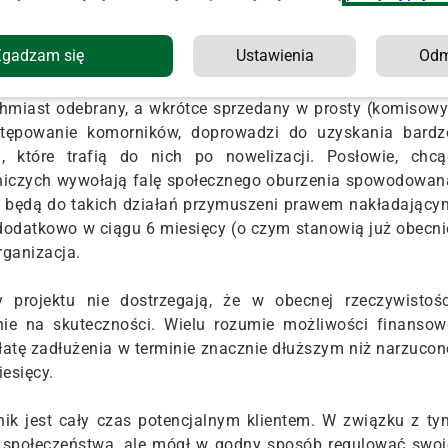
zdaniu, za 35 proc. wskaźnikiem skuteczności egzekucji
kuteczności umożliwi komornikom przyjęcie większej ilośc
Zgadzam się
Ustawienia
Od
ewiatan.
ychmiast odebrany, a wkrótce sprzedany w prosty (komisowy
stępowanie komorników, doprowadzi do uzyskania bardz
 które trafią do nich po nowelizacji. Posłowie, chcą
rniczych wywołają falę społecznego oburzenia spowodowan
y będą do takich działań przymuszeni prawem nakładający
 dodatkowo w ciągu 6 miesięcy (o czym stanowią już obecni
rganizacja.
y projektu nie dostrzegają, że w obecnej rzeczywistośc
nie na skuteczności. Wielu rozumie możliwości finansow
atę zadłużenia w terminie znacznie dłuższym niż narzucon
iesięcy.
nik jest cały czas potencjalnym klientem. W związku z ty
ze społeczeństwa, ale mógł w godny sposób regulować swoj