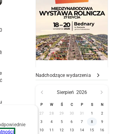
0
ą
e
Nadchodzące wydarzenia
ć
Sierpień
2026
u
P
W
Ś
C
P
S
N
27
28
29
30
31
1
2
3
4
5
6
7
8
9
i
 odpowiednie
,
10
11
12
13
14
15
16
atności
.