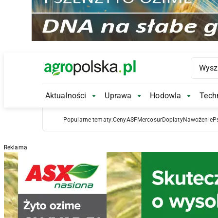
Main Logo
Aktualności
Uprawa
Hodowla
Techn
Aktualności Submenu
Uprawa Submenu
Hodowl
Popularne tematy:
Ceny
ASF
Mercosur
Dopłaty
Nawożenie
P
Reklama