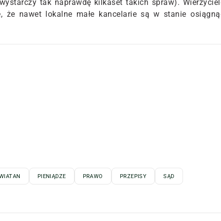
wystarczy tak naprawdę kilkaset takich spraw). Wierzyciel
e, że nawet lokalne małe kancelarie są w stanie osiągną
WIATAN
PIENIĄDZE
PRAWO
PRZEPISY
SĄD