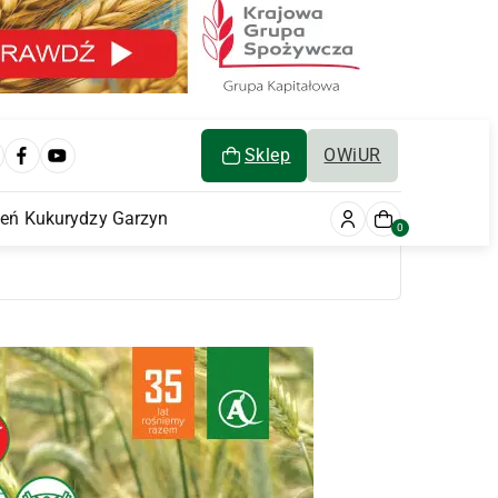
Sklep
OWiUR
ień Kukurydzy Garzyn
0