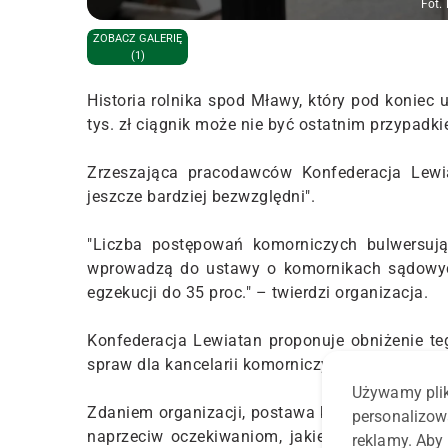
Fot.
ZOBACZ GALERIĘ
(1)
Historia rolnika spod Mławy, który pod koniec 
tys. zł ciągnik może nie być ostatnim przypadki
Zrzeszająca pracodawców Konfederacja Lewia
jeszcze bardziej bezwzględni".
"Liczba postępowań komorniczych bulwersują
wprowadzą do ustawy o komornikach sądowyc
egzekucji do 35 proc." – twierdzi organizacja.
Konfederacja Lewiatan proponuje obniżenie te
spraw dla kancelarii komorniczych na poziomie 
Używamy plik
Zdaniem organizacji, postawa komornika, który 
personalizow
naprzeciw oczekiwaniom, jakie stawia komor
reklamy. Aby 