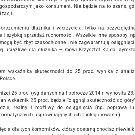
gospodarczym jako konsument. Nie będzie na to szans, gd
izacji.
rozumieniu dłużnika i wierzyciela, tylko na bezwzględne
ie i szybką sprzedaż ruchomości. Wszelkie inne sposoby, np
mogą być zbyt czasochłonne i nie zagwarantują osiągnięci
j uciążliwe dla dłużnika – mówi Krzysztof Kajda, dyrekto
em wskaźnika skuteczności do 25 proc. wynika z analiz
Polsce.
niżej 25 proc. (wg danych na I półrocze 2014 r. wynosiła 23,
an wskaźnik 25 proc. będzie "ciągnął skuteczność do góry"
dziej realny i możliwy do osiągnięcia (np. poprawą lu
formatycznych usprawniających ich funkcjonowanie).
ęcia dla tych komorników, którzy dostaną chociaż niewielk