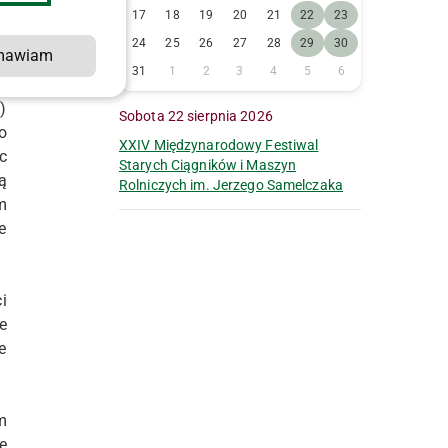
.
17
18
19
20
21
22
23
i
24
25
26
27
28
29
30
mawiam
31
1
2
3
4
5
6
)
Sobota 22 sierpnia 2026
o
XXIV Międzynarodowy Festiwal
c
Starych Ciągników i Maszyn
ą
Rolniczych im. Jerzego Samelczaka
m
e
i
e
e
m
e