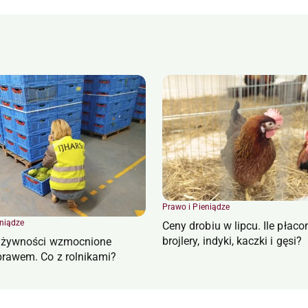
Prawo i Pieniądze
eniądze
Ceny drobiu w lipcu. Ile płaco
brojlery, indyki, kaczki i gęsi?
e żywności wzmocnione
rawem. Co z rolnikami?