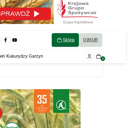
Sklep
OWiUR
ień Kukurydzy Garzyn
0