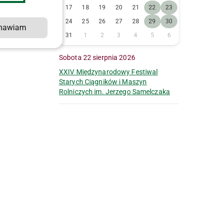
17
18
19
20
21
22
23
24
25
26
27
28
29
30
mawiam
e
31
1
2
3
4
5
6
Sobota 22 sierpnia 2026
XXIV Międzynarodowy Festiwal
Starych Ciągników i Maszyn
Rolniczych im. Jerzego Samelczaka