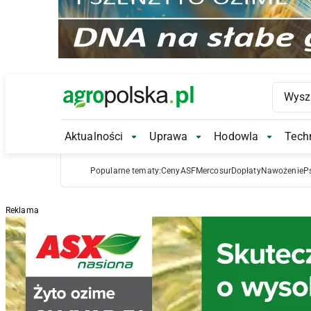
Main Logo
Aktualności
Uprawa
Hodowla
Techn
Aktualności Submenu
Uprawa Submenu
Hodowl
Popularne tematy:
Ceny
ASF
Mercosur
Dopłaty
Nawożenie
P
Reklama