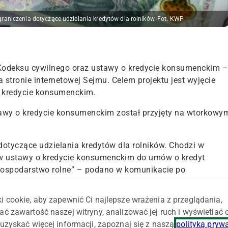
raniczenia dotyczące udzielania kredytów dla rolników. Fot. KWP
 Kodeksu cywilnego oraz ustawy o kredycie konsumenckim –
 stronie internetowej Sejmu. Celem projektu jest wyjęcie
o kredycie konsumenckim.
tawy o kredycie konsumenckim został przyjęty na wtorkowy
dotyczące udzielania kredytów dla rolników. Chodzi w
sów ustawy o kredycie konsumenckim do umów o kredyt
 gospodarstwo rolne” – podano w komunikacie po
i cookie, aby zapewnić Ci najlepsze wrażenia z przeglądania,
a dotyczące dostępu do finansowania dla rolników
, które
ać zawartość naszej witryny, analizować jej ruch i wyświetlać
tyzacji oraz z niepewności prawnej, jeśli chodzi o
uzyskać więcej informacji, zapoznaj się z naszą
polityką pryw