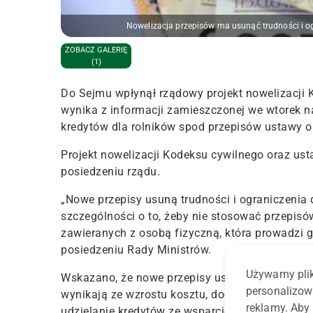
Nowelizacja przepisów ma usunąć trudności i og
ZOBACZ GALERIĘ
(1)
Do Sejmu wpłynął rządowy projekt nowelizacji
wynika z informacji zamieszczonej we wtorek na
kredytów dla rolników spod przepisów ustawy 
Projekt nowelizacji Kodeksu cywilnego oraz us
posiedzeniu rządu.
„Nowe przepisy usuną trudności i ograniczenia 
szczególności o to, żeby nie stosować przepi
zawieranych z osobą fizyczną, która prowadzi
posiedzeniu Rady Ministrów.
Używamy plik
Wskazano, że nowe przepisy usuną ograniczeni
personalizow
wynikają ze wzrostu kosztu, dodatkowej biurokra
reklamy. Aby 
udzielanie kredytów ze wsparciem publicznym.