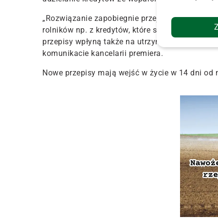
„Rozwiązanie zapobiegnie przejściowemu zablo
rolników np. z kredytów, które są objęte dopłat
przepisy wpłyną także na utrzymanie ciągłości 
komunikacie kancelarii premiera.
Nowe przepisy mają wejść w życie w 14 dni od