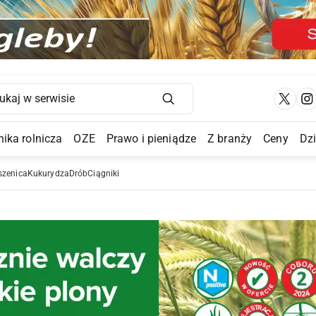
Main Navigation
ika rolnicza
OZE
Prawo i pieniądze
Z branży
Ceny
Dz
a Submenu
szenica
Kukurydza
Drób
Ciągniki