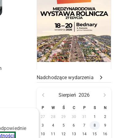
m
Nadchodzące wydarzenia
Sierpień
2026
P
W
Ś
C
P
S
N
27
28
29
30
31
1
2
3
4
5
6
7
8
9
 odpowiednie
10
11
12
13
14
15
16
atności
.