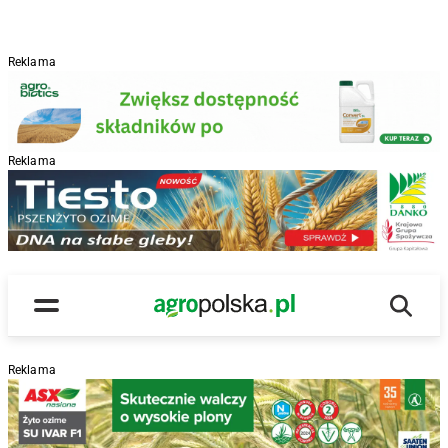
Reklama
Reklama
R
Wyszu
Main Logo
Menu
Reklama