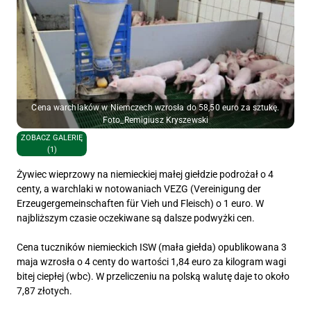
Cena warchlaków w Niemczech wzrosła do 58,50 euro za sztukę.
Foto_Remigiusz Kryszewski
ZOBACZ GALERIĘ
(1)
Żywiec wieprzowy na niemieckiej małej giełdzie podrożał o 4
centy, a warchlaki w notowaniach VEZG (Vereinigung der
Erzeugergemeinschaften für Vieh und Fleisch) o 1 euro. W
najbliższym czasie oczekiwane są dalsze podwyżki cen.
Cena tuczników niemieckich ISW (mała giełda) opublikowana 3
maja wzrosła o 4 centy do wartości 1,84 euro za kilogram wagi
bitej ciepłej (wbc). W przeliczeniu na polską walutę daje to około
7,87 złotych.