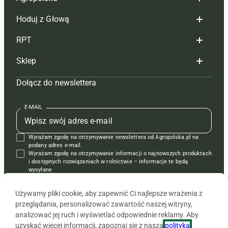
Hoduj z Głową
Redakcja
RPT
Reklama
Hoduj z głową bydło
Sklep
Tagi
Hoduj z głową świnie
Redakcja
Dołącz do newslettera
Mapa serwisu
Prenumerata
Prenumerata
Czasopisma i prenumerata
Kontakt
Redakcja
Reklama
Książki
E-MAIL
Regulamin
Kontakt
Kontakt
Regulamin
Wyrażam zgodę na otrzymywanie newslettera od Agropolska.pl na
Polityka prywatności
Reklama
Krzyżówki
podany adres e-mail.
Wyrażam zgodę na otrzymywanie informacji o najnowszych produktach
i dostępnych rozwiązaniach w rolnictwie – informacje te będą
wysyłane
od APRA sp. z o.o. w imieniu partnerów.
Używamy pliki cookie, aby zapewnić Ci najlepsze wrażenia z
przeglądania, personalizować zawartość naszej witryny,
analizować jej ruch i wyświetlać odpowiednie reklamy. Aby
uzyskać więcej informacji, zapoznaj się z naszą
polityką