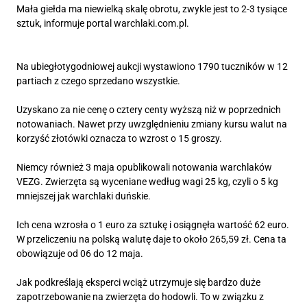
Mała giełda ma niewielką skalę obrotu, zwykle jest to 2-3 tysiące
sztuk, informuje portal warchlaki.com.pl.
Na ubiegłotygodniowej aukcji wystawiono 1790 tuczników w 12
partiach z czego sprzedano wszystkie.
Uzyskano za nie cenę o cztery centy wyższą niż w poprzednich
notowaniach. Nawet przy uwzględnieniu zmiany kursu walut na
korzyść złotówki oznacza to wzrost o 15 groszy.
Niemcy również 3 maja opublikowali notowania warchlaków
VEZG. Zwierzęta są wyceniane według wagi 25 kg, czyli o 5 kg
mniejszej jak warchlaki duńskie.
Ich cena wzrosła o 1 euro za sztukę i osiągnęła wartość 62 euro.
W przeliczeniu na polską walutę daje to około 265,59 zł. Cena ta
obowiązuje od 06 do 12 maja.
Jak podkreślają eksperci wciąż utrzymuje się bardzo duże
zapotrzebowanie na zwierzęta do hodowli. To w związku z