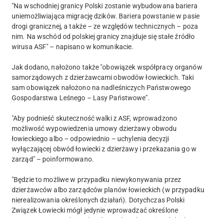
"Na wschodniej granicy Polski zostanie wybudowana bariera
uniemożliwiająca migrację dzików. Bariera powstanie w pasie
drogi granicznej, a także – ze względów technicznych – poza
nim. Na wschód od polskiej granicy znajduje się stałe źródło
wirusa ASF" – napisano w komunikacie.
Jak dodano, nałożono także "obowiązek współpracy organów
samorządowych z dzierżawcami obwodów łowieckich. Taki
sam obowiązek nałożono na nadleśniczych Państwowego
Gospodarstwa Leśnego – Lasy Państwowe".
"Aby podnieść skuteczność walki z ASF, wprowadzono
możliwość wypowiedzenia umowy dzierżawy obwodu
łowieckiego albo – odpowiednio – uchylenia decyzji
wyłączającej obwód łowiecki z dzierżawy i przekazania go w
zarząd" – poinformowano.
"Będzie to możliwe w przypadku niewykonywania przez
dzierżawców albo zarządców planów łowieckich (w przypadku
nierealizowania określonych działań). Dotychczas Polski
Związek Łowiecki mógł jedynie wprowadzać określone