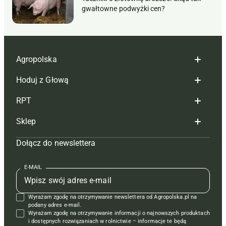
gwałtowne podwyżki cen?
Agropolska
Hoduj z Głową
Redakcja
RPT
Reklama
Hoduj z głową bydło
Sklep
Tagi
Hoduj z głową świnie
Redakcja
Dołącz do newslettera
Mapa serwisu
Prenumerata
Prenumerata
Czasopisma i prenumerata
Kontakt
Redakcja
Reklama
Książki
E-MAIL
Regulamin
Kontakt
Kontakt
Regulamin
Wyrażam zgodę na otrzymywanie newslettera od Agropolska.pl na
Polityka prywatności
Reklama
Krzyżówki
podany adres e-mail.
Wyrażam zgodę na otrzymywanie informacji o najnowszych produktach
i dostępnych rozwiązaniach w rolnictwie – informacje te będą