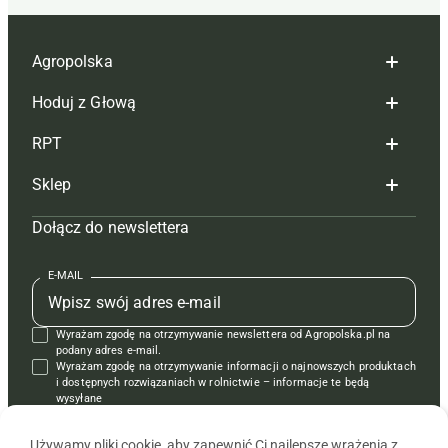
Agropolska
Hoduj z Głową
Redakcja
RPT
Reklama
Hoduj z głową bydło
Sklep
Tagi
Hoduj z głową świnie
Redakcja
Dołącz do newslettera
Mapa serwisu
Prenumerata
Prenumerata
Czasopisma i prenumerata
Kontakt
Redakcja
Reklama
Książki
E-MAIL
Regulamin
Kontakt
Kontakt
Regulamin
Wyrażam zgodę na otrzymywanie newslettera od Agropolska.pl na
Polityka prywatności
Reklama
Krzyżówki
podany adres e-mail.
Wyrażam zgodę na otrzymywanie informacji o najnowszych produktach
i dostępnych rozwiązaniach w rolnictwie – informacje te będą
wysyłane
od APRA sp. z o.o. w imieniu partnerów.
Używamy pliki cookie, aby zapewnić Ci najlepsze wrażenia z