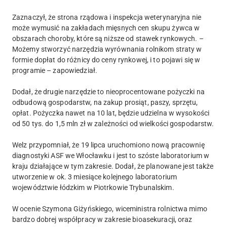
Zaznaczył, że strona rządowa i inspekcja weterynaryjna nie
może wymusić na zakładach mięsnych cen skupu żywca w
obszarach choroby, które są niższe od stawek rynkowych. –
Możemy stworzyć narzędzia wyrównania rolnikom straty w
formie dopłat do różnicy do ceny rynkowej, i to pojawi się w
programie – zapowiedział.
Dodał, że drugie narzędzie to nieoprocentowane pożyczki na
odbudową gospodarstw, na zakup prosiąt, paszy, sprzętu,
opłat. Pożyczka nawet na 10 lat, będzie udzielna w wysokości
od 50 tys. do 1,5 mln zł w zależności od wielkości gospodarstw.
Welz przypomniał, że 19 lipca uruchomiono nową pracownię
diagnostyki ASF we Włocławku i jest to szóste laboratorium w
kraju działające w tym zakresie. Dodał, że planowane jest także
utworzenie w ok. 3 miesiące kolejnego laboratorium
województwie łódzkim w Piotrkowie Trybunalskim.
W ocenie Szymona Giżyńskiego, wiceministra rolnictwa mimo
bardzo dobrej współpracy w zakresie bioasekuracji, oraz