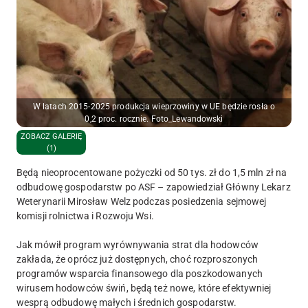
W latach 2015-2025 produkcja wieprzowiny w UE będzie rosła o
0,2 proc. rocznie. Foto_Lewandowski
ZOBACZ GALERIĘ
(1)
Będą nieoprocentowane pożyczki od 50 tys. zł do 1,5 mln zł na
odbudowę gospodarstw po ASF – zapowiedział Główny Lekarz
Weterynarii Mirosław Welz podczas posiedzenia sejmowej
komisji rolnictwa i Rozwoju Wsi.
Jak mówił program wyrównywania strat dla hodowców
zakłada, że oprócz już dostępnych, choć rozproszonych
programów wsparcia finansowego dla poszkodowanych
wirusem hodowców świń, będą też nowe, które efektywniej
wesprą odbudowę małych i średnich gospodarstw.