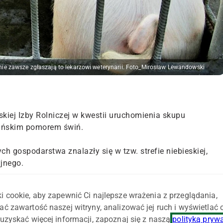
ie zawsze zgłaszają to lekarzowi weterynarii. Foto_Mirosław Lewandowski
kiej Izby Rolniczej w kwestii uruchomienia skupu
kańskim pomorem świń.
h gospodarstwa znalazły się w tzw. strefie niebieskiej,
jnego.
i cookie, aby zapewnić Ci najlepsze wrażenia z przeglądania,
mujące poniżej 180 sztuk zwierząt, czyli liczby mogącej
ać zawartość naszej witryny, analizować jej ruch i wyświetlać
h hodowli najbardziej dotykają koszty transportu, a ceny w
uzyskać więcej informacji, zapoznaj się z naszą
polityką pryw