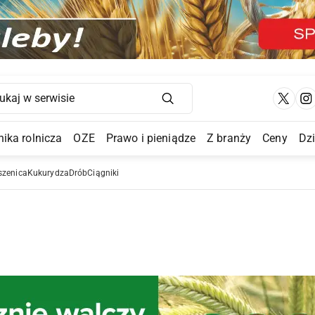
Main Navigation
ika rolnicza
OZE
Prawo i pieniądze
Z branży
Ceny
Dz
a Submenu
szenica
Kukurydza
Drób
Ciągniki