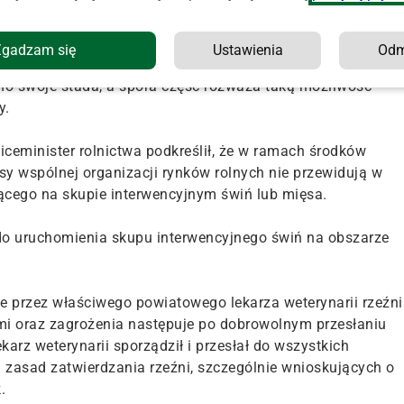
wnej w strefie niebieskiej ASF są tak wysokie, iż
Zgadzam się
Ustawienia
Od
ię na pograniczu opłacalności, a często nawet poniżej jej
ło swoje stada, a spora część rozważa taką możliwość" –
y.
wiceminister rolnictwa podkreślił, że w ramach środków
sy wspólnej organizacji rynków rolnych nie przewidują w
ącego na skupie interwencyjnym świń lub mięsa.
do uruchomienia skupu interwencyjnego świń na obszarze
e przez właściwego powiatowego lekarza weterynarii rzeźni
mi oraz zagrożenia następuje po dobrowolnym przesłaniu
rz weterynarii sporządził i przesłał do wszystkich
zasad zatwierdzania rzeźni, szczególnie wnioskujących o
.