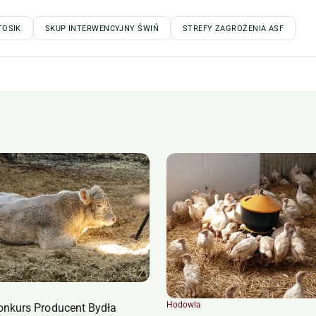
TOSIK
SKUP INTERWENCYJNY ŚWIŃ
STREFY ZAGROŻENIA ASF
Hodowla
onkurs Producent Bydła