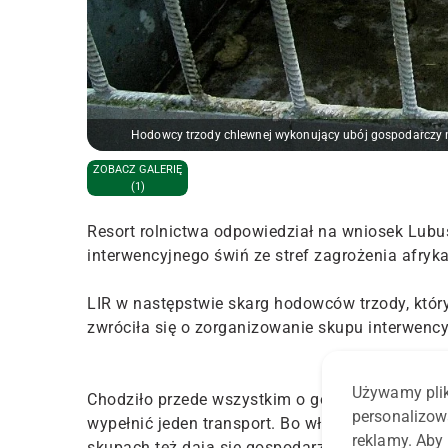
Hodowcy trzody chlewnej wykonujący ubój gospodarczy n
ZOBACZ GALERIĘ
(1)
Resort rolnictwa odpowiedział na wniosek Lubus
interwencyjnego świń ze stref zagrożenia afry
LIR w następstwie skarg hodowców trzody, któryc
zwróciła się o zorganizowanie skupu interwency
Używamy plik
Chodziło przede wszystkim o gospodarstwa utrzy
personalizow
wypełnić jeden transport. Bo właśnie niewielkic
reklamy. Aby 
skupach też dają się gospodarzom we znaki.