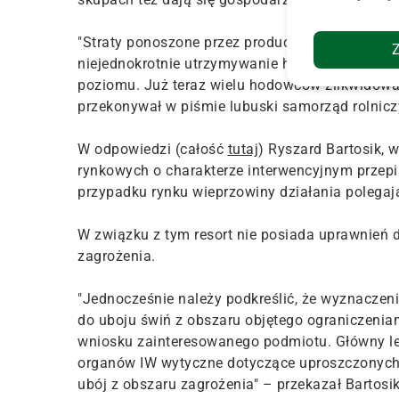
"Straty ponoszone przez producentów trzody chle
niejednokrotnie utrzymywanie hodowli znajduje s
poziomu. Już teraz wielu hodowców zlikwidowa
przekonywał w piśmie lubuski samorząd rolnicz
W odpowiedzi (całość
tutaj
) Ryszard Bartosik, 
rynkowych o charakterze interwencyjnym przepi
przypadku rynku wieprzowiny działania polegaj
W związku z tym resort nie posiada uprawnień 
zagrożenia.
"Jednocześnie należy podkreślić, że wyznaczeni
do uboju świń z obszaru objętego ograniczenia
wniosku zainteresowanego podmiotu. Główny leka
organów IW wytyczne dotyczące uproszczonych 
ubój z obszaru zagrożenia" – przekazał Bartosik