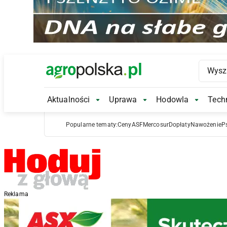
Main Logo
Aktualności
Uprawa
Hodowla
Techn
Aktualności Submenu
Uprawa Submenu
Hodowl
Popularne tematy:
Ceny
ASF
Mercosur
Dopłaty
Nawożenie
P
Reklama