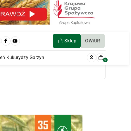
Sklep
OWiUR
ień Kukurydzy Garzyn
0