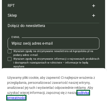
RPT
Reklama
Hoduj z głową bydło
Sklep
Tagi
Hoduj z głową świnie
Redakcja
Dołącz do newslettera
Mapa serwisu
Prenumerata
Prenumerata
Czasopisma i prenumerata
Kontakt
Redakcja
Reklama
Książki
E-MAIL
Regulamin
Kontakt
Kontakt
Regulamin
Wyrażam zgodę na otrzymywanie newslettera od Agropolska.pl na
Polityka prywatności
Reklama
Krzyżówki
podany adres e-mail.
Wyrażam zgodę na otrzymywanie informacji o najnowszych produktach
i dostępnych rozwiązaniach w rolnictwie – informacje te będą
wysyłane
od APRA sp. z o.o. w imieniu partnerów.
Używamy pliki cookie, aby zapewnić Ci najlepsze wrażenia z
przeglądania, personalizować zawartość naszej witryny,
analizować jej ruch i wyświetlać odpowiednie reklamy. Aby
uzyskać więcej informacji, zapoznaj się z naszą
polityką
prywatności
.