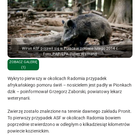
Wirus ASF pojawił się w Polsce w połowie lutego 2014 r.
Foto_PAP/EPA Julien Warnand
ZOBACZ GALERIĘ
(1)
Wykryto pierwszy w okolicach Radomia przypadek
afrykańskiego pomoru świń – nosicielem jest padły w Pionkach
dzik – poinformował Grzegorz Zaborski, powiatowy lekarz
weterynarii.
Zwierzę zostało znalezione na terenie dawnego zakładu Pronit.
To pierwszy przypadek ASF w okolicach Radomia bowiem
poprzednie stwierdzono w odległym o kilkadziesiąt kilometrów
powiecie kozienickim.