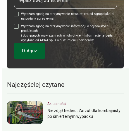
Wyrażam zgodę na otrzymywanie newslettera od Agropolska.pl
na podany adres e-mail.
Wyrażam zgodę na otrzymywanie informacji o najnowszych
produktach
i dostępnych rozwiązaniach w rolnictwie – informacje te będą
wysyłane od APRA sp. z o.o. w imieniu partnerów.
Najczęściej czytane
Aktualności
Nie zdjął hederu. Zarzut dla kombajnisty
po śmiertelnym wypadku