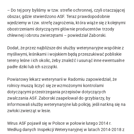
– Do tej pory byliśmy w tzw. strefie ochronnej, czyli otaczającej
obszar, gdzie stwierdzono ASF. Teraz prawdopodobnie
wjedziemy w tzw. strefę zagrożenia, która wiąże się z kolejnymi
obostrzeniami dotyczącymi głównie producentów trzody
chlewnej i obrotu zwierzętami – powiedział Zaborski.
Dodał, że przez najbliższe dni służby weterynaryjne wspólnie z
myśliwymi, leśnikami i wojskiem będą przeszukiwać pobliskie
tereny leśne i ich okolic, żeby znaleźć i usunąć inne ewentualne
padłe dziki lub ich szczątki.
Powiatowy lekarz weterynarii w Radomiu zapowiedział, że
rolnicy muszą liczyć się ze wzmożonymi kontrolami
dotyczącymi przestrzegania przepisów dotyczących
zwalczania ASF. Zaborski zaapelował do grzybiarzy, by
informowali służby weterynaryjne lub policję, jeśli natkną się na
zwłoki zwierząt w lesie.
Wirus ASF pojawił się w Polsce w połowie lutego 2014 r.
Według danych Inspekcji Weterynaryjnej w latach 2014-2018 z