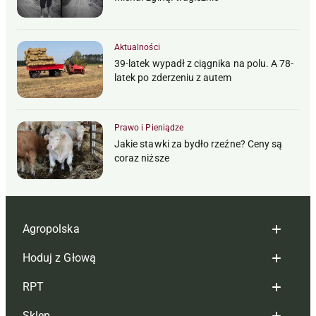
Aktualności
39-latek wypadł z ciągnika na polu. A 78-
latek po zderzeniu z autem
Prawo i Pieniądze
Jakie stawki za bydło rzeźne? Ceny są
coraz niższe
Agropolska
Hoduj z Głową
Redakcja
RPT
Reklama
Hoduj z głową bydło
Sklep