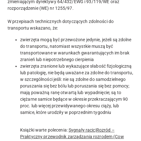
zmieniającym dyrektywy 64/432/EWG i 93/119/WE oraz
rozporządzenie (WE) nr 1255/97.
W przepisach technicznych dotyczących zdolności do
transportu wskazano, że:
zwierzęta mogą być przewożone jedynie, jeżeli są zdolne
do transportu, natomiast wszystkie muszą być
transportowane w warunkach gwarantujących im brak
zranień lub niepotrzebnego cierpienia
zwierzęta zranione lub wykazujące słabość fizjologiczną
lub patologię, nie będą uważane za zdolne do transportu,
w szczególności jeśli: nie są zdolne do samodzielnego
poruszania się bez bólu lub poruszania się bez pomocy;
mają poważną ranę otwartą lub wypadnięcie; są to
ciężarne samice będące w okresie przekraczającym 90
proc. lub więcej przewidywanego okresu ciąży, lub
samice, które urodziły w poprzednim tygodniu
Książki warte polecenia:
Sygnały racic
|
Rozród –
Praktyczny przewodnik zarządzania rozrodem (Cow