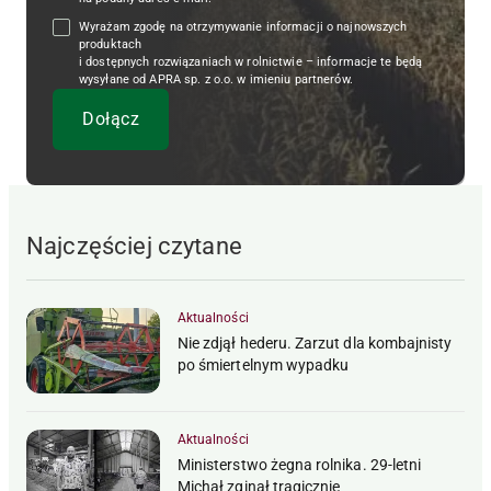
Wyrażam zgodę na otrzymywanie informacji o najnowszych
produktach
i dostępnych rozwiązaniach w rolnictwie – informacje te będą
wysyłane od APRA sp. z o.o. w imieniu partnerów.
Najczęściej czytane
Aktualności
Nie zdjął hederu. Zarzut dla kombajnisty
po śmiertelnym wypadku
Aktualności
Ministerstwo żegna rolnika. 29-letni
Michał zginął tragicznie