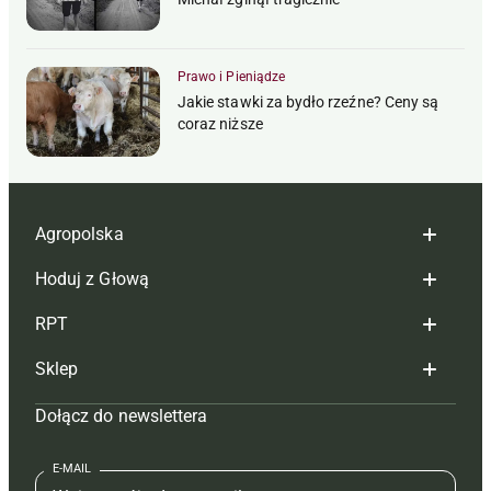
Prawo i Pieniądze
Jakie stawki za bydło rzeźne? Ceny są
coraz niższe
Agropolska
Hoduj z Głową
Redakcja
RPT
Reklama
Hoduj z głową bydło
Sklep
Tagi
Hoduj z głową świnie
Redakcja
Dołącz do newslettera
Mapa serwisu
Prenumerata
Prenumerata
Czasopisma i prenumerata
Kontakt
Redakcja
Reklama
Książki
E-MAIL