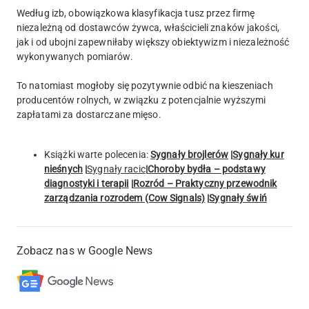
Według izb, obowiązkowa klasyfikacja tusz przez firmę
niezależną od dostawców żywca, właścicieli znaków jakości,
jak i od ubojni zapewniłaby większy obiektywizm i niezależność
wykonywanych pomiarów.
To natomiast mogłoby się pozytywnie odbić na kieszeniach
producentów rolnych, w związku z potencjalnie wyższymi
zapłatami za dostarczane mięso.
Książki warte polecenia:
Sygnały brojlerów
|
Sygnały kur
nieśnych
|
Sygnały racic
|
Choroby bydła – podstawy
diagnostyki i terapii
|
Rozród – Praktyczny przewodnik
zarządzania rozrodem (Cow Signals)
|
Sygnały świń
Zobacz nas w Google News