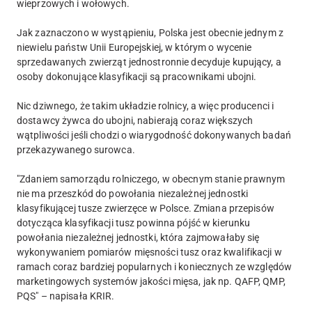
wieprzowych i wołowych.
Jak zaznaczono w wystąpieniu, Polska jest obecnie jednym z
niewielu państw Unii Europejskiej, w którym o wycenie
sprzedawanych zwierząt jednostronnie decyduje kupujący, a
osoby dokonujące klasyfikacji są pracownikami ubojni.
Nic dziwnego, że takim układzie rolnicy, a więc producenci i
dostawcy żywca do ubojni, nabierają coraz większych
wątpliwości jeśli chodzi o wiarygodność dokonywanych badań
przekazywanego surowca.
"Zdaniem samorządu rolniczego, w obecnym stanie prawnym
nie ma przeszkód do powołania niezależnej jednostki
klasyfikującej tusze zwierzęce w Polsce. Zmiana przepisów
dotycząca klasyfikacji tusz powinna pójść w kierunku
powołania niezależnej jednostki, która zajmowałaby się
wykonywaniem pomiarów mięsności tusz oraz kwalifikacji w
ramach coraz bardziej popularnych i koniecznych ze względów
marketingowych systemów jakości mięsa, jak np. QAFP, QMP,
PQS" – napisała KRIR.