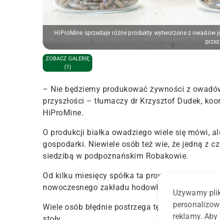
HiProMine sprzedaje różne produkty wytworzone z owadów już 
przez
ZOBACZ GALERIĘ
(1)
– Nie będziemy produkować żywności z owadów d
przyszłości – tłumaczy dr Krzysztof Dudek, ko
HiProMine.
O produkcji białka owadziego wiele się mówi, al
gospodarki. Niewiele osób też wie, że jedną z c
siedzibą w podpoznańskim Robakowie.
Od kilku miesięcy spółka ta prowadzi proces i
nowoczesnego zakładu hodowli
Hermetia illuce
Używamy plik
personalizow
Wiele osób błędnie postrzega tę budowę jako pr
reklamy. Aby 
stoły.