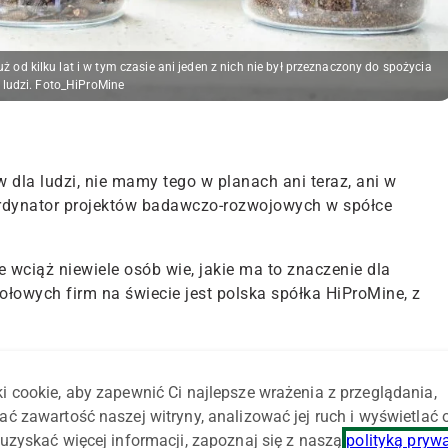
od kilku lat i w tym czasie ani jeden z nich nie był przeznaczony do spożycia
 ludzi. Foto_HiProMine
la ludzi, nie mamy tego w planach ani teraz, ani w
ordynator projektów badawczo-rozwojowych w spółce
e wciąż niewiele osób wie, jakie ma to znaczenie dla
zołowych firm na świecie jest polska spółka HiProMine, z
nwestycyjny i lada moment rozpocznie się budowa
ns
(czarnej muchy) w Karkoszowie w woj. lubuskim.
i cookie, aby zapewnić Ci najlepsze wrażenia z przeglądania,
ać zawartość naszej witryny, analizować jej ruch i wyświetlać
zyczółek do produkcji owadów, które miałyby trafić na nasz
uzyskać więcej informacji, zapoznaj się z naszą
polityką pryw