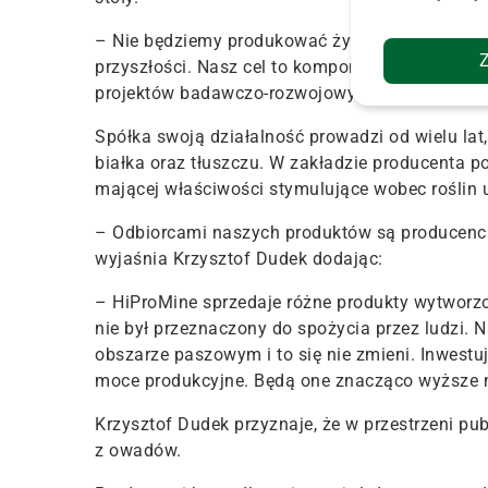
– Nie będziemy produkować żywności z owadów d
przyszłości. Nasz cel to komponenty pasz dla 
projektów badawczo-rozwojowych w spółce HiP
Spółka swoją działalność prowadzi od wielu la
białka oraz tłuszczu. W zakładzie producenta p
mającej właściwości stymulujące wobec roślin
– Odbiorcami naszych produktów są producenci 
wyjaśnia Krzysztof Dudek dodając:
– HiProMine sprzedaje różne produkty wytworzon
nie był przeznaczony do spożycia przez ludzi. 
obszarze paszowym i to się nie zmieni. Inwest
moce produkcyjne. Będą one znacząco wyższe n
Krzysztof Dudek przyznaje, że w przestrzeni pu
z owadów.