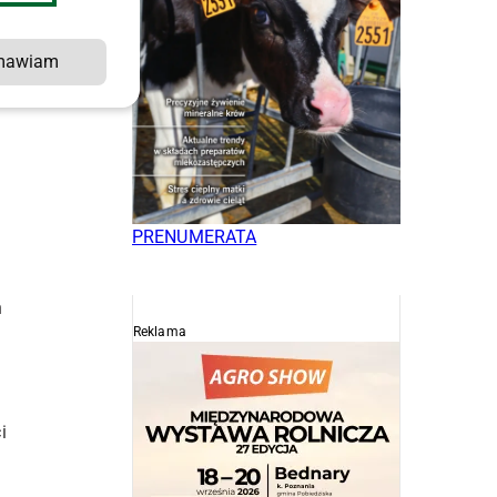
mawiam
PRENUMERATA
h
Reklama
i