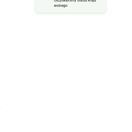
Odzyskaliśmy status kraju
wolnego