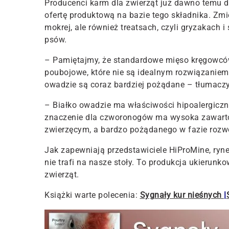
Producenci karm dla zwierząt już dawno temu d
ofertę produktową na bazie tego składnika. Zmi
mokrej, ale również treatsach, czyli gryzakach
psów.
– Pamiętajmy, że standardowe mięso kręgowców
poubojowe, które nie są idealnym rozwiązaniem 
owadzie są coraz bardziej pożądane – tłumaczy
– Białko owadzie ma właściwości hipoalergicz
znaczenie dla czworonogów ma wysoka zawarto
zwierzęcym, a bardzo pożądanego w fazie rozwoj
Jak zapewniają przedstawiciele HiProMine, ryne
nie trafi na nasze stoły. To produkcja ukierunk
zwierząt.
Książki warte polecenia:
Sygnały kur nieśnych
|