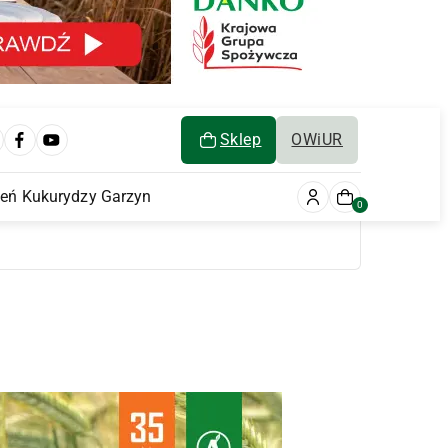
Sklep
OWiUR
ień Kukurydzy Garzyn
0