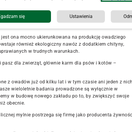
la ludzi, nie mamy tego w planach ani teraz, ani w
Zgadzam się
Ustawienia
Od
zwierząt – zapewnia dr
Krzysztof Dudek
, koordynator
roMine.
t, jest ona mocno ukierunkowana na produkcję owadziego
owstaje również ekologiczny nawóz z dodatkiem chityny,
 uprawianych w trudnych warunkach.
pasz dla zwierząt, głównie karm dla psów i kotów –
e z owadów już od kilku lat i w tym czasie ani jeden z nic
Nasze wieloletnie badania prowadzone są wyłącznie w
ujemy w budowę nowego zakładu po to, by zwiększyć swoje
iż obecnie.
blicznej mylnie postrzega się firmę jako producenta żywnośc