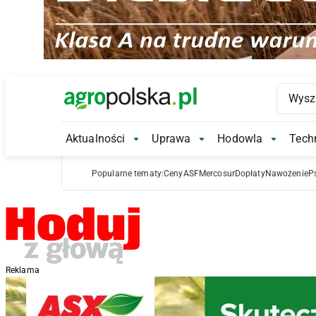
Main Logo
Aktualności
Uprawa
Hodowla
Techn
Aktualności Submenu
Uprawa Submenu
Hodowl
Popularne tematy:
Ceny
ASF
Mercosur
Dopłaty
Nawożenie
P
Reklama