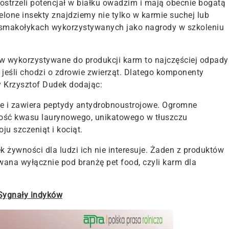
ostrzeli potencjał w białku owadzim i mają obecnie bogatą
elone insekty znajdziemy nie tylko w karmie suchej lub
 i smakołykach wykorzystywanych jako nagrody w szkoleniu
 wykorzystywane do produkcji karm to najczęściej odpady
jeśli chodzi o zdrowie zwierząt. Dlatego komponenty
 Krzysztof Dudek dodając:
ne i zawiera peptydy antydrobnoustrojowe. Ogromne
ść kwasu laurynowego, unikatowego w tłuszczu
u szczeniąt i kociąt.
k żywności dla ludzi ich nie interesuje. Żaden z produktów
owana wyłącznie pod branżę pet food, czyli karm dla
Sygnały indyków