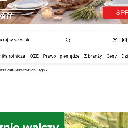
Main Navigation
ika rolnicza
OZE
Prawo i pieniądze
Z branży
Ceny
Dz
a Submenu
szenica
Kukurydza
Drób
Ciągniki