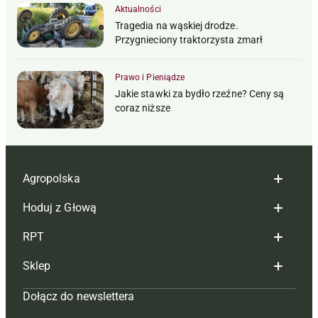
Aktualności
Tragedia na wąskiej drodze.
Przygnieciony traktorzysta zmarł
Prawo i Pieniądze
Jakie stawki za bydło rzeźne? Ceny są
coraz niższe
Agropolska
Hoduj z Głową
Redakcja
RPT
Reklama
Hoduj z głową bydło
Sklep
Tagi
Hoduj z głową świnie
Redakcja
Dołącz do newslettera
Mapa serwisu
Prenumerata
Prenumerata
Czasopisma i prenumerata