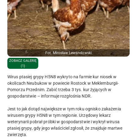
Fot. Mirosław Lewandowski
ZOBACZ GALERIĘ
(1)
Wirus ptasiej grypy H5N8 wykryto na farmie kur niosek w
okolicach Neubukow w powiecie Rostock w Meklemburgii-
Pomorzu Przednim. Zabić trzeba 3 tys. kur żyjących w
gospodarstwie – informuje rozgłośnia NDR.
Jest to jak dotąd największe w tym roku ognisko zakażenia
wirusem grypy H5N8 w tym regionie. Urzędowy lekarz
weterynarii pobrał próbki w gospodarstwie i wykrył wirusa
ptasiej grypy, gdy jego właściciel zgłosił, że znajduje martwe
zwierzęta.