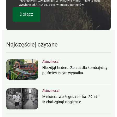
i dostępnych rozwiązaniach w rolnictwie – informacje te będą
wysyłane od APRA sp. z o.o. w imieniu partnerów.
Najczęściej czytane
Aktualności
Nie zdjął hederu. Zarzut dla kombajnisty
po śmiertelnym wypadku
Aktualności
Ministerstwo żegna rolnika. 29-letni
Michał zginął tragicznie