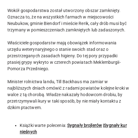
Wokół gospodarstwa został utworzony obszar zamknięty.
Oznacza to, że na wszystkich farmach w miejscowości
Neubukow, gminie Biendorf i mieście Rerik, cały drób musi być
trzymany w pomieszczeniach zamkniętych lub zadaszonych.
Właściciele gospodarstw mają obowiązek informowania
urzędu weterynaryjnego o stanie swoich stad oraz o
przestrzeganych zasadach higieny. Do tej pory przypadki
ptasiej grypy wykryto w czterech powiatach Meklemburgii-
Pomorza Przedniego.
Minister rolnictwa landu, Till Backhaus ma zamiar w
najbliższych dniach omówić z radami powiatów kolejne kroki w
walce z tą chorobą. Władze nakazały hodowcom drobiu, by
przetrzymywali kury w taki sposób, by nie miały kontaktu z
dzikim ptactwem.
Książki warte polecenia:
Sygnały brojlerów
|
Sygnały kur
nieśnych