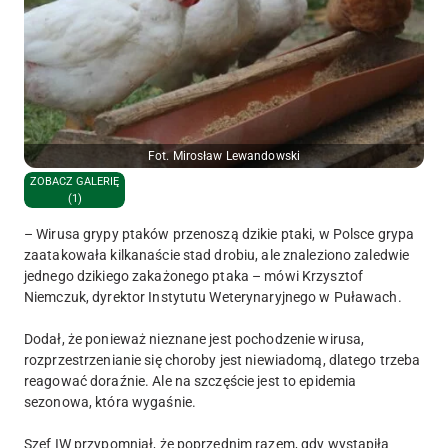
Fot. Mirosław Lewandowski
ZOBACZ GALERIĘ
(1)
– Wirusa grypy ptaków przenoszą dzikie ptaki, w Polsce grypa
zaatakowała kilkanaście stad drobiu, ale znaleziono zaledwie
jednego dzikiego zakażonego ptaka – mówi Krzysztof
Niemczuk, dyrektor Instytutu Weterynaryjnego w Puławach.
Dodał, że ponieważ nieznane jest pochodzenie wirusa,
rozprzestrzenianie się choroby jest niewiadomą, dlatego trzeba
reagować doraźnie. Ale na szczęście jest to epidemia
sezonowa, która wygaśnie.
Szef IW przypomniał, że poprzednim razem, gdy wystąpiła