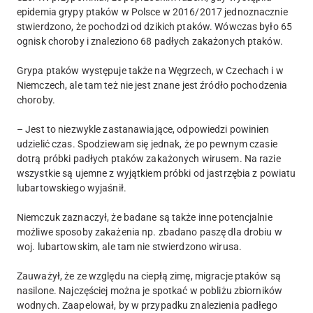
epidemia grypy ptaków w Polsce w 2016/2017 jednoznacznie
stwierdzono, że pochodzi od dzikich ptaków. Wówczas było 65
ognisk choroby i znaleziono 68 padłych zakażonych ptaków.
Grypa ptaków występuje także na Węgrzech, w Czechach i w
Niemczech, ale tam też nie jest znane jest źródło pochodzenia
choroby.
– Jest to niezwykle zastanawiające, odpowiedzi powinien
udzielić czas. Spodziewam się jednak, że po pewnym czasie
dotrą próbki padłych ptaków zakażonych wirusem. Na razie
wszystkie są ujemne z wyjątkiem próbki od jastrzębia z powiatu
lubartowskiego wyjaśnił.
Niemczuk zaznaczył, że badane są także inne potencjalnie
możliwe sposoby zakażenia np. zbadano paszę dla drobiu w
woj. lubartowskim, ale tam nie stwierdzono wirusa.
Zauważył, że ze względu na ciepłą zimę, migracje ptaków są
nasilone. Najczęściej można je spotkać w pobliżu zbiorników
wodnych. Zaapelował, by w przypadku znalezienia padłego