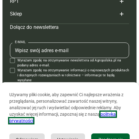
RPT
Reklama
Hoduj z głową bydło
Sklep
Tagi
Hoduj z głową świnie
Redakcja
Dołącz do newslettera
Mapa serwisu
Prenumerata
Prenumerata
Czasopisma i prenumerata
Kontakt
Redakcja
Reklama
Książki
E-MAIL
Regulamin
Kontakt
Kontakt
Regulamin
Wyrażam zgodę na otrzymywanie newslettera od Agropolska.pl na
Polityka prywatności
Reklama
Krzyżówki
podany adres e-mail.
Wyrażam zgodę na otrzymywanie informacji o najnowszych produktach
i dostępnych rozwiązaniach w rolnictwie – informacje te będą
wysyłane
od APRA sp. z o.o. w imieniu partnerów.
Używamy pliki cookie, aby zapewnić Ci najlepsze wrażenia z
przeglądania, personalizować zawartość naszej witryny,
analizować jej ruch i wyświetlać odpowiednie reklamy. Aby
uzyskać więcej informacji, zapoznaj się z naszą
polityką
prywatności
.