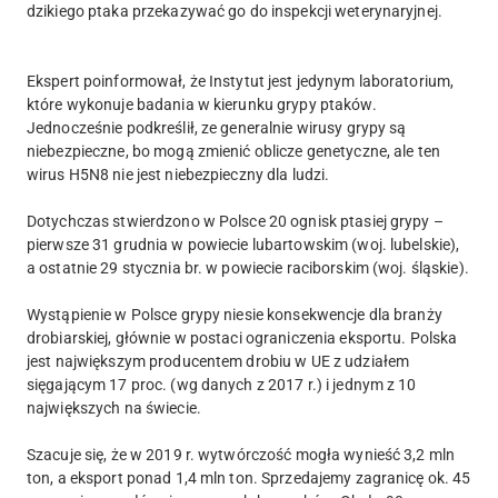
dzikiego ptaka przekazywać go do inspekcji weterynaryjnej.
Ekspert poinformował, że Instytut jest jedynym laboratorium,
które wykonuje badania w kierunku grypy ptaków.
Jednocześnie podkreślił, ze generalnie wirusy grypy są
niebezpieczne, bo mogą zmienić oblicze genetyczne, ale ten
wirus H5N8 nie jest niebezpieczny dla ludzi.
Dotychczas stwierdzono w Polsce 20 ognisk ptasiej grypy –
pierwsze 31 grudnia w powiecie lubartowskim (woj. lubelskie),
a ostatnie 29 stycznia br. w powiecie raciborskim (woj. śląskie).
Wystąpienie w Polsce grypy niesie konsekwencje dla branży
drobiarskiej, głównie w postaci ograniczenia eksportu. Polska
jest największym producentem drobiu w UE z udziałem
sięgającym 17 proc. (wg danych z 2017 r.) i jednym z 10
największych na świecie.
Szacuje się, że w 2019 r. wytwórczość mogła wynieść 3,2 mln
ton, a eksport ponad 1,4 mln ton. Sprzedajemy zagranicę ok. 45