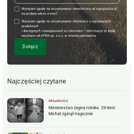
Wyrażam zgodę na otrzymywanie newslettera od Agropolska.pl
na podany adres e-mail.
Wyrażam zgodę na otrzymywanie informacji o najnowszych
produktach
i dostępnych rozwiązaniach w rolnictwie – informacje te będą
wysyłane od APRA sp. z o.o. w imieniu partnerów.
Najczęściej czytane
Aktualności
Ministerstwo żegna rolnika. 29-letni
Michał zginął tragicznie