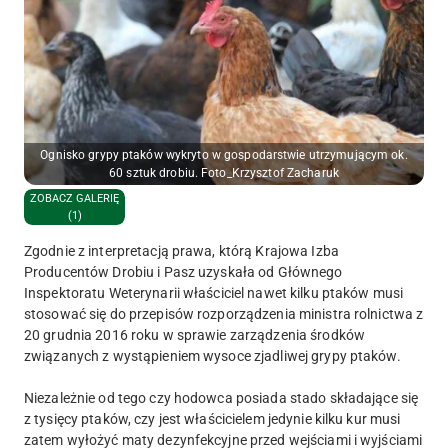
Ognisko grypy ptaków wykryto w gospodarstwie utrzymującym ok.
60 sztuk drobiu. Foto_Krzysztof Zacharuk
ZOBACZ GALERIĘ
(1)
Zgodnie z interpretacją prawa, którą Krajowa Izba
Producentów Drobiu i Pasz uzyskała od Głównego
Inspektoratu Weterynarii właściciel nawet kilku ptaków musi
stosować się do przepisów rozporządzenia ministra rolnictwa z
20 grudnia 2016 roku w sprawie zarządzenia środków
związanych z wystąpieniem wysoce zjadliwej grypy ptaków.
Niezależnie od tego czy hodowca posiada stado składające się
z tysięcy ptaków, czy jest właścicielem jedynie kilku kur musi
zatem wyłożyć maty dezynfekcyjne przed wejściami i wyjściami