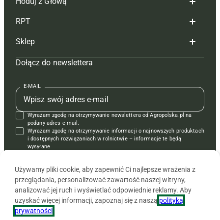
Hoduj z Głową
Redakcja
RPT
Reklama
Hoduj z głową bydło
Sklep
Tagi
Hoduj z głową świnie
Redakcja
Dołącz do newslettera
Mapa serwisu
Prenumerata
Prenumerata
Czasopisma i prenumerata
Kontakt
Redakcja
Reklama
Książki
E-MAIL
Regulamin
Kontakt
Kontakt
Regulamin
Wyrażam zgodę na otrzymywanie newslettera od Agropolska.pl na
Polityka prywatności
Reklama
Krzyżówki
podany adres e-mail.
Wyrażam zgodę na otrzymywanie informacji o najnowszych produktach
i dostępnych rozwiązaniach w rolnictwie – informacje te będą
wysyłane
od APRA sp. z o.o. w imieniu partnerów.
Używamy pliki cookie, aby zapewnić Ci najlepsze wrażenia z
przeglądania, personalizować zawartość naszej witryny,
analizować jej ruch i wyświetlać odpowiednie reklamy. Aby
uzyskać więcej informacji, zapoznaj się z naszą
polityką
prywatności
.