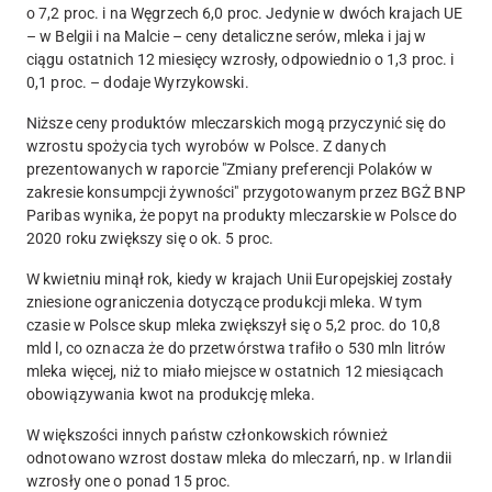
o 7,2 proc. i na Węgrzech 6,0 proc. Jedynie w dwóch krajach UE
– w Belgii i na Malcie – ceny detaliczne serów, mleka i jaj w
ciągu ostatnich 12 miesięcy wzrosły, odpowiednio o 1,3 proc. i
0,1 proc. – dodaje Wyrzykowski.
Niższe ceny produktów mleczarskich mogą przyczynić się do
wzrostu spożycia tych wyrobów w Polsce. Z danych
prezentowanych w raporcie "Zmiany preferencji Polaków w
zakresie konsumpcji żywności" przygotowanym przez BGŻ BNP
Paribas wynika, że popyt na produkty mleczarskie w Polsce do
2020 roku zwiększy się o ok. 5 proc.
W kwietniu minął rok, kiedy w krajach Unii Europejskiej zostały
zniesione ograniczenia dotyczące produkcji mleka. W tym
czasie w Polsce skup mleka zwiększył się o 5,2 proc. do 10,8
mld l, co oznacza że do przetwórstwa trafiło o 530 mln litrów
mleka więcej, niż to miało miejsce w ostatnich 12 miesiącach
obowiązywania kwot na produkcję mleka.
W większości innych państw członkowskich również
odnotowano wzrost dostaw mleka do mleczarń, np. w Irlandii
wzrosły one o ponad 15 proc.