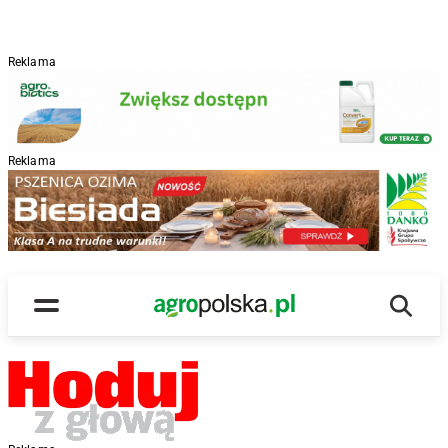
Reklama
Reklama
R
Wyszu
Main Logo
Menu