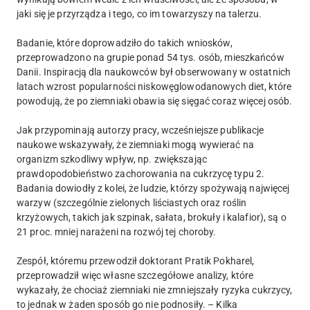
jaki się je przyrządza i tego, co im towarzyszy na talerzu.
Badanie, które doprowadziło do takich wniosków,
przeprowadzono na grupie ponad 54 tys. osób, mieszkańców
Danii. Inspiracją dla naukowców był obserwowany w ostatnich
latach wzrost popularności niskowęglowodanowych diet, które
powodują, że po ziemniaki obawia się sięgać coraz więcej osób.
Jak przypominają autorzy pracy, wcześniejsze publikacje
naukowe wskazywały, że ziemniaki mogą wywierać na
organizm szkodliwy wpływ, np. zwiększając
prawdopodobieństwo zachorowania na cukrzycę typu 2.
Badania dowiodły z kolei, że ludzie, którzy spożywają najwięcej
warzyw (szczególnie zielonych liściastych oraz roślin
krzyżowych, takich jak szpinak, sałata, brokuły i kalafior), są o
21 proc. mniej narażeni na rozwój tej choroby.
Zespół, któremu przewodził doktorant Pratik Pokharel,
przeprowadził więc własne szczegółowe analizy, które
wykazały, że chociaż ziemniaki nie zmniejszały ryzyka cukrzycy,
to jednak w żaden sposób go nie podnosiły. – Kilka