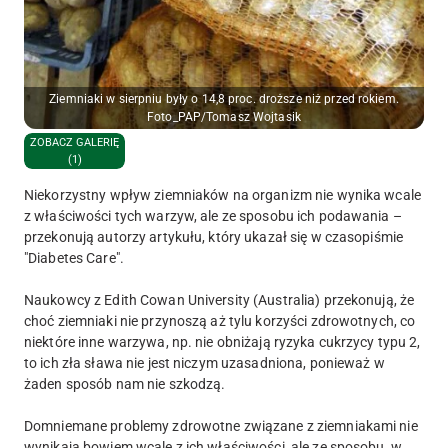
Ziemniaki w sierpniu były o 14,8 proc. droższe niż przed rokiem.
Foto_PAP/Tomasz Wojtasik
ZOBACZ GALERIĘ
(1)
Niekorzystny wpływ ziemniaków na organizm nie wynika wcale
z właściwości tych warzyw, ale ze sposobu ich podawania –
przekonują autorzy artykułu, który ukazał się w czasopiśmie
"Diabetes Care".
Naukowcy z Edith Cowan University (Australia) przekonują, że
choć ziemniaki nie przynoszą aż tylu korzyści zdrowotnych, co
niektóre inne warzywa, np. nie obniżają ryzyka cukrzycy typu 2,
to ich zła sława nie jest niczym uzasadniona, ponieważ w
żaden sposób nam nie szkodzą.
Domniemane problemy zdrowotne związane z ziemniakami nie
wynikają bowiem wcale z ich właściwości, ale ze sposobu, w