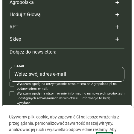
Agropolska
Hoduj z Głową
Redakcja
RPT
Reklama
Hoduj z głową bydło
Sklep
Tagi
Hoduj z głową świnie
Redakcja
Dołącz do newslettera
Mapa serwisu
Prenumerata
Prenumerata
Czasopisma i prenumerata
Kontakt
Redakcja
Reklama
Książki
E-MAIL
Regulamin
Kontakt
Kontakt
Regulamin
Wyrażam zgodę na otrzymywanie newslettera od Agropolska.pl na
Polityka prywatności
Reklama
Krzyżówki
podany adres e-mail.
Wyrażam zgodę na otrzymywanie informacji o najnowszych produktach
i dostępnych rozwiązaniach w rolnictwie – informacje te będą
wysyłane
od APRA sp. z o.o. w imieniu partnerów.
Używamy pliki cookie, aby zapewnić Ci najlepsze wrażenia z
przeglądania, personalizować zawartość naszej witryny,
analizować jej ruch i wyświetlać odpowiednie reklamy. Aby