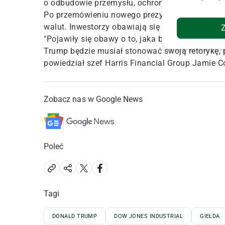
o odbudowie przemysłu, ochronie miejsc pracy i
Po przemówieniu nowego prezydenta kurs dolar
walut. Inwestorzy obawiają się protekcjonizmu no
"Pojawiły się obawy o to, jaka będzie polityka 
Trump będzie musiał stonować swoją retorykę
powiedział szef Harris Financial Group Jamie C
Zobacz nas w Google News
Poleć
Tagi
DONALD TRUMP
DOW JONES INDUSTRIAL
GIEŁDA