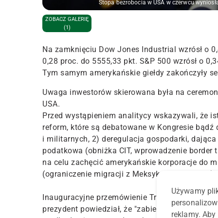
Stopa bezrobocia w USA w czerwcu wyniosła 
ZOBACZ GALERIĘ
(1)
Na zamknięciu Dow Jones Industrial wzrósł o 0
0,28 proc. do 5555,33 pkt. S&P 500 wzrósł o 0,3
Tym samym amerykańskie giełdy zakończyły seri
Uwaga inwestorów skierowana była na ceremoni
USA.
Przed wystąpieniem analitycy wskazywali, że ist
reform, które są debatowane w Kongresie bądź 
i militarnych, 2) deregulacja gospodarki, dają
podatkowa (obniżka CIT, wprowadzenie border t
na celu zachęcić amerykańskie korporacje do m
(ograniczenie migracji z Meksyku, Obamacare).
Używamy plik
Inauguracyjne przemówienie Trumpa było echem
personalizow
prezydent powiedział, że "zabierze władzę z Wa
reklamy. Aby 