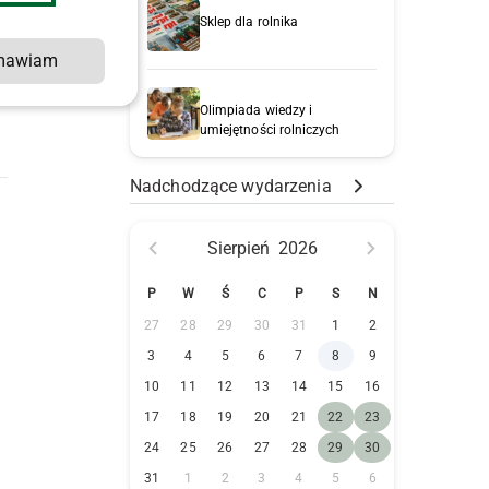
Sklep dla rolnika
mawiam
Olimpiada wiedzy i
umiejętności rolniczych
Nadchodzące wydarzenia
Sierpień
2026
P
W
Ś
C
P
S
N
27
28
29
30
31
1
2
3
4
5
6
7
8
9
10
11
12
13
14
15
16
17
18
19
20
21
22
23
24
25
26
27
28
29
30
31
1
2
3
4
5
6