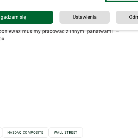
 kierowaniu się dewizą "Ameryka przede wszystkim".
a spadł w piątek w stosunku do sześciu najważniejszych
wej administracji i jej polityki handlowej.
Zgadzam się
Ustawienia
Od
handlowa (…). Jest to zapewne pierwszy obszar, w którym
, ponieważ musimy pracować z innymi państwami" –
ox.
NASDAQ COMPOSITE
WALL STREET