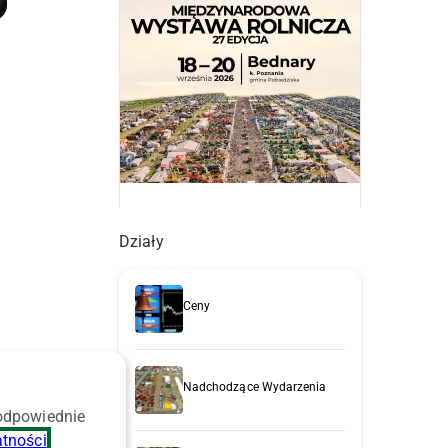
Działy
h
Ceny
Nadchodzące Wydarzenia
 odpowiednie
atności
.