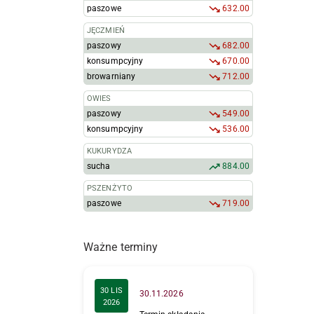
paszowe
632.00
JĘCZMIEŃ
paszowy
682.00
konsumpcyjny
670.00
browarniany
712.00
OWIES
paszowy
549.00
konsumpcyjny
536.00
KUKURYDZA
sucha
884.00
PSZENŻYTO
paszowe
719.00
Ważne terminy
30 LIS
30.11.2026
2026