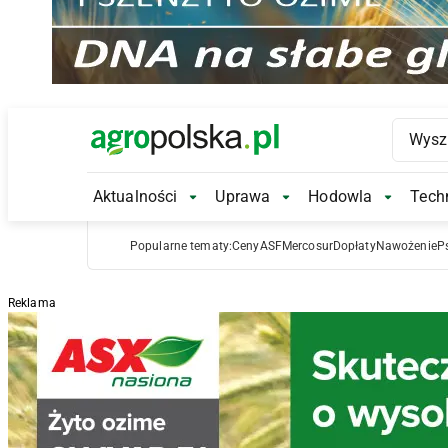
Main Logo
Aktualności
Uprawa
Hodowla
Techn
Aktualności Submenu
Uprawa Submenu
Hodowl
Popularne tematy:
Ceny
ASF
Mercosur
Dopłaty
Nawożenie
P
Reklama