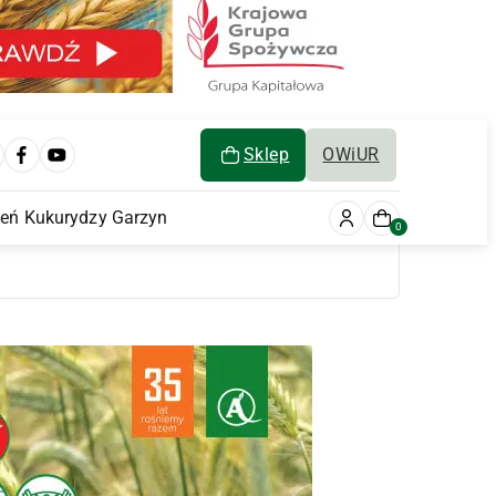
Sklep
OWiUR
ień Kukurydzy Garzyn
0