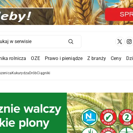
Main Navigation
ika rolnicza
OZE
Prawo i pieniądze
Z branży
Ceny
Dz
a Submenu
szenica
Kukurydza
Drób
Ciągniki