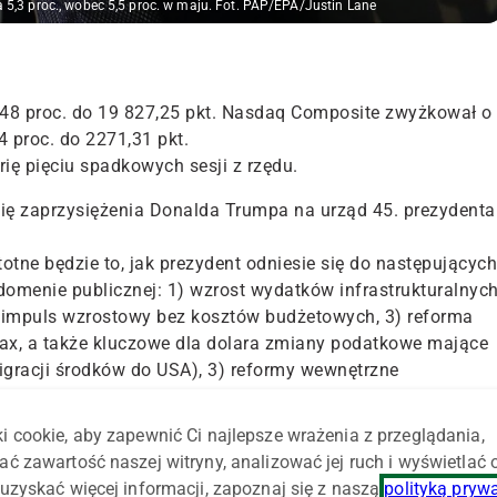
5,3 proc., wobec 5,5 proc. w maju. Fot. PAP/EPA/Justin Lane
,48 proc. do 19 827,25 pkt. Nasdaq Composite zwyżkował o
4 proc. do 2271,31 pkt.
ę pięciu spadkowych sesji z rzędu.
ę zaprzysiężenia Donalda Trumpa na urząd 45. prezydenta
otne będzie to, jak prezydent odniesie się do następujących
domenie publicznej: 1) wzrost wydatków infrastrukturalnyc
ca impuls wzrostowy bez kosztów budżetowych, 3) reforma
ax, a także kluczowe dla dolara zmiany podatkowe mające
igracji środków do USA), 3) reformy wewnętrzne
i cookie, aby zapewnić Ci najlepsze wrażenia z przeglądania,
 haseł z jego kampanii wyborczej. Świeżo zaprzysiężony
ać zawartość naszej witryny, analizować jej ruch i wyświetlać
szyngtonu" i obiecał "koniec masakrowania Ameryki". Mówił
uzyskać więcej informacji, zapoznaj się z naszą
polityką pryw