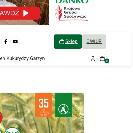
Sklep
OWiUR
ień Kukurydzy Garzyn
0