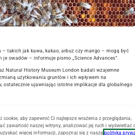
in – takich jak kawa, kakao, arbuz czy mango – mogą być
h je owadów – informuje pismo „Science Advances”.
raz Natural History Museum London badali wzajemne
zmianą użytkowania gruntów i ich wpływem na
ostatecznie ujawniając istotne implikacje dla globalnego
całym świecie i skatalogowano 3080 gatunków owadów
i cookie, aby zapewnić Ci najlepsze wrażenia z przeglądania,
pokojący trend – połączone czynniki zmiany klimatu i
ać zawartość naszej witryny, analizować jej ruch i wyświetlać
o spadku zarówno liczebności, jak i różnorodności owadów
uzyskać więcej informacji, zapoznaj się z naszą
polityką pryw