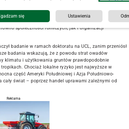
 pewnym stopniu zależą od zapylania przez zwierzęta. Mode
Zgadzam się
Ustawienia
Od
óre uprawy zależne od zapylania były najbardziej zagrożon
równo społeczności rolniczych, jak i organizacji
kończył badanie w ramach doktoratu na UCL, zanim przeniósł
asze badania wskazują, że z powodu strat owadów
any klimatu i użytkowania gruntów prawdopodobnie
 tropikach. Chociaż lokalne ryzyko jest najwyższe w
łnocna część Ameryki Południowej i Azja Południowo-
a cały świat – poprzez handel uprawami zależnymi od
Reklama