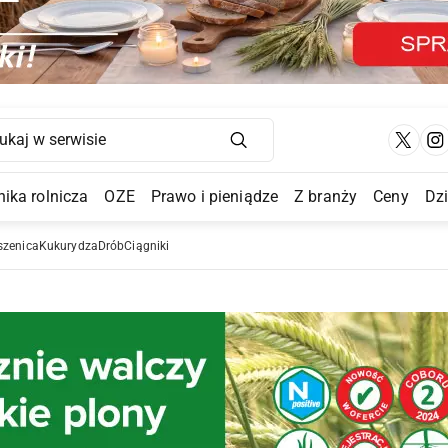
Main Navigation
ika rolnicza
OZE
Prawo i pieniądze
Z branży
Ceny
Dz
a Submenu
szenica
Kukurydza
Drób
Ciągniki