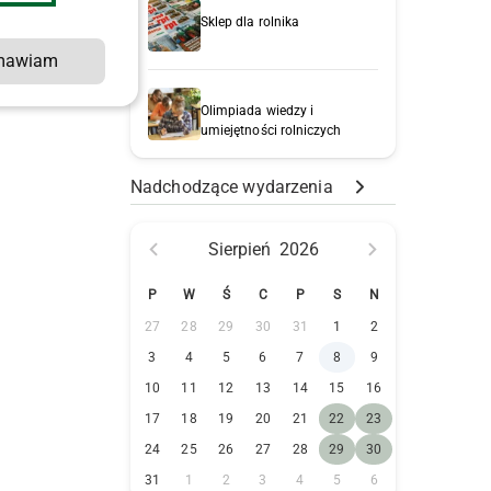
Sklep dla rolnika
l
mawiam
e
Olimpiada wiedzy i
umiejętności rolniczych
Nadchodzące wydarzenia
Sierpień
2026
P
W
Ś
C
P
S
N
27
28
29
30
31
1
2
3
4
5
6
7
8
9
10
11
12
13
14
15
16
17
18
19
20
21
22
23
24
25
26
27
28
29
30
31
1
2
3
4
5
6