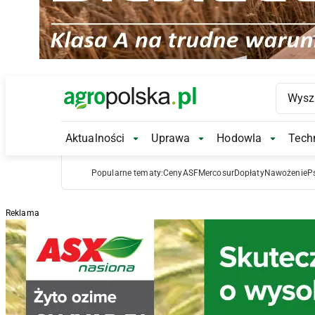
Main Logo
Aktualności
Uprawa
Hodowla
Techn
Aktualności Submenu
Uprawa Submenu
Hodowl
Popularne tematy:
Ceny
ASF
Mercosur
Dopłaty
Nawożenie
P
Reklama