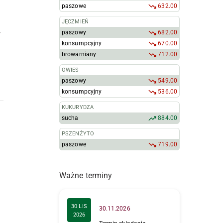
paszowe
632.00
JĘCZMIEŃ
,
paszowy
682.00
konsumpcyjny
670.00
browarniany
712.00
OWIES
paszowy
549.00
konsumpcyjny
536.00
KUKURYDZA
sucha
884.00
PSZENŻYTO
paszowe
719.00
Ważne terminy
30 LIS
30.11.2026
2026