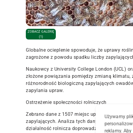
ZOBACZ GALERIĘ
(1)
Globalne ocieplenie spowoduje, że uprawy rośl
zagrożone z powodu spadku liczby zapylającyc
Naukowcy z University College London (UCL) o
złożone powiązania pomiędzy zmianą klimatu, 
różnorodność biologiczną zapylających owadów, 
zapylania upraw.
Ostrzeżenie społeczności rolniczych
Zebrano dane z 1507 miejsc uprawy roślin na 
Używamy plik
zapylających. Analiza tych danych ujawniła nie
personalizow
działalność rolnicza doprowadziły do znaczneg
reklamy. Aby 