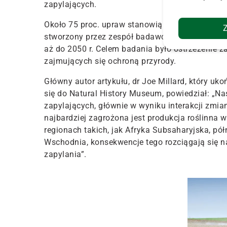
zapylających.
Około 75 proc. upraw stanowią rośliny, które w
stworzony przez zespół badawczy sprawdzał, kt
aż do 2050 r. Celem badania było ostrzeżenie za
zajmujących się ochroną przyrody.
Główny autor artykułu, dr Joe Millard, który u
się do Natural History Museum, powiedział: „N
zapylających, głównie w wyniku interakcji zmi
najbardziej zagrożona jest produkcja roślinna w
regionach takich, jak Afryka Subsaharyjska, pó
Wschodnia, konsekwencje tego rozciągają się n
zapylania”.