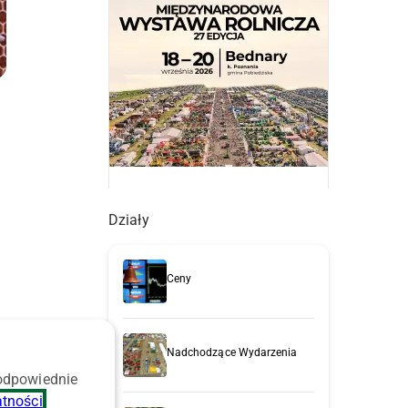
Działy
Ceny
Nadchodzące Wydarzenia
 odpowiednie
atności
.