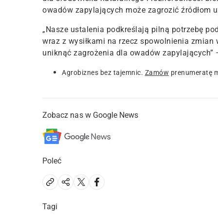
owadów zapylających może zagrozić źródłom ut
„Nasze ustalenia podkreślają pilną potrzebę po
wraz z wysiłkami na rzecz spowolnienia zmian w
uniknąć zagrożenia dla owadów zapylających” 
Agrobiznes bez tajemnic.
Zamów
prenumeratę m
Zobacz nas w Google News
Poleć
Tagi