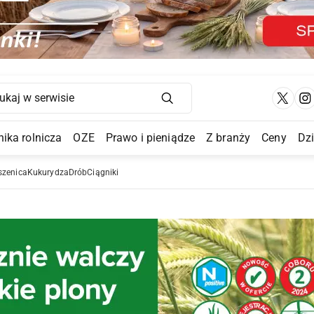
Main Navigation
ika rolnicza
OZE
Prawo i pieniądze
Z branży
Ceny
Dz
a Submenu
szenica
Kukurydza
Drób
Ciągniki