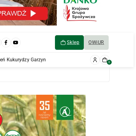
Sklep
OWiUR
ień Kukurydzy Garzyn
0