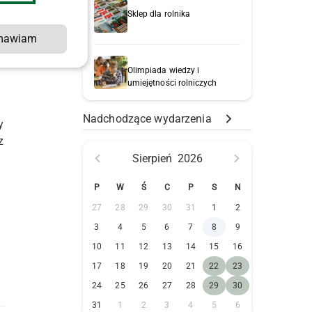
Sklep dla rolnika
mawiam
Olimpiada wiedzy i
umiejętności rolniczych
Nadchodzące wydarzenia
y
z
Sierpień
2026
P
W
Ś
C
P
S
N
w
27
28
29
30
31
1
2
3
4
5
6
7
8
9
10
11
12
13
14
15
16
17
18
19
20
21
22
23
24
25
26
27
28
29
30
31
1
2
3
4
5
6