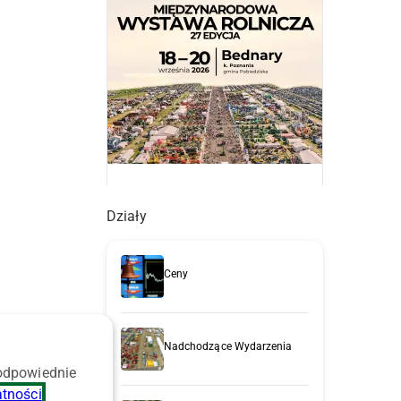
a
Działy
Ceny
i
Nadchodzące Wydarzenia
 odpowiednie
atności
.