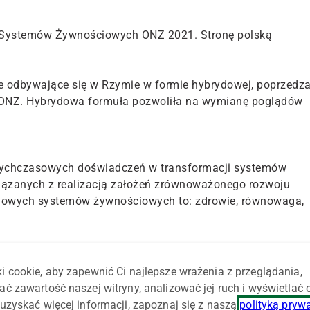
 Systemów Żywnościowych ONZ 2021. Stronę polską
nie odbywające się w Rzymie w formie hybrydowej, poprzedz
 ONZ. Hybrydowa formuła pozwoliła na wymianę poglądów
tychczasowych doświadczeń w transformacji systemów
iązanych z realizacją założeń zrównoważonego rozwoju
 nowych systemów żywnościowych to: zdrowie, równowaga,
ał doświadczenia w ramach tzw. krajowej ścieżki – strategi
nościowych.
i cookie, aby zapewnić Ci najlepsze wrażenia z przeglądania,
ać zawartość naszej witryny, analizować jej ruch i wyświetlać
to rozwój odpowiedzialny oraz społecznie i terytorialnie
uzyskać więcej informacji, zapoznaj się z naszą
polityką pryw