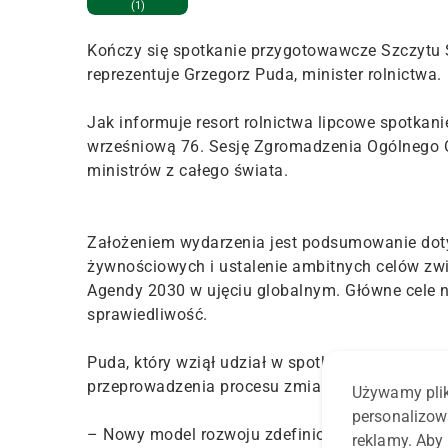
(1)
Kończy się spotkanie przygotowawcze Szczytu
reprezentuje Grzegorz Puda, minister rolnictwa.
Jak informuje resort rolnictwa lipcowe spotka
wrześniową 76. Sesję Zgromadzenia Ogólnego
ministrów z całego świata.
Założeniem wydarzenia jest podsumowanie do
żywnościowych i ustalenie ambitnych celów zw
Agendy 2030 w ujęciu globalnym. Główne cele
sprawiedliwość.
Puda, który wziął udział w spotkaniu, podsumow
przeprowadzenia procesu zmian systemów żyw
Używamy plik
personalizow
– Nowy model rozwoju zdefiniowany w strategii, 
reklamy. Aby 