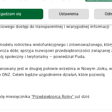
harakter. Jego siłą napędową i zarazem priorytetem jest
Zgadzam się
Ustawienia
Od
nie w Polsce systemu identyfikowania żywności",
owego dostęp do transparentnej i wiarygodnej informacji
modelu rolnictwa wielofunkcyjnego i zrównoważonego, któr
cza dóbr, sprzyja rozwojowi przedsiębiorczości związanej 
 społeczny i terytorialny – powiedział Puda.
owany jest w drugiej połowie września w Nowym Jorku, 
 ONZ. Celem będzie uzgodnienie działań, które pozwolą
tę miesięcznika
"Przedsiębiorca Rolny"
już dziś