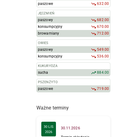
paszowe
632.00
JĘCZMIEŃ
paszowy
682.00
konsumpcyjny
670.00
browarniany
712.00
OWIES
paszowy
549.00
konsumpcyjny
536.00
KUKURYDZA
sucha
884.00
PSZENŻYTO
paszowe
719.00
Ważne terminy
30 LIS
30.11.2026
2026