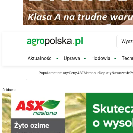
Main Logo
Aktualności
Uprawa
Hodowla
Techn
Aktualności Submenu
Uprawa Submenu
Hodowl
Popularne tematy:
Ceny
ASF
Mercosur
Dopłaty
Nawożenie
P
Reklama