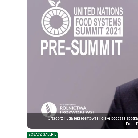
Grzegorz Puda reprezentował Polskę podczas spot
Foto_
ZOBACZ GALERIĘ