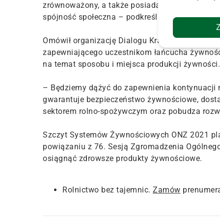
zrównoważony, a także posiadający inkluzywny c
spójność społeczna – podkreślił szef resortu.
Omówił organizację Dialogu Krajowego "Budowa
zapewniającego uczestnikom łańcucha żywności
na temat sposobu i miejsca produkcji żywności.
– Będziemy dążyć do zapewnienia kontynuacji 
gwarantuje bezpieczeństwo żywnościowe, dostar
sektorem rolno-spożywczym oraz pobudza rozwój
Szczyt Systemów Żywnościowych ONZ 2021 plan
powiązaniu z 76. Sesją Zgromadzenia Ogólnego
osiągnąć zdrowsze produkty żywnościowe.
Rolnictwo bez tajemnic.
Zamów
prenumera