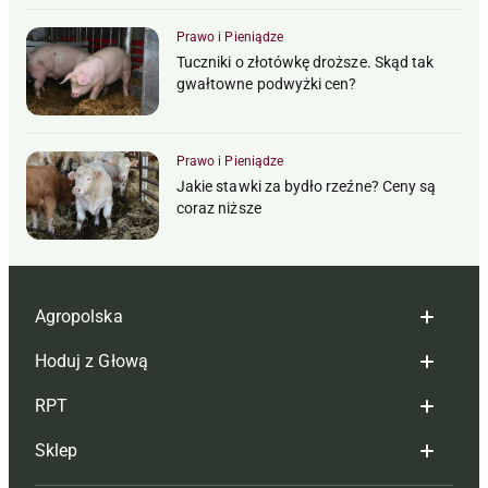
Prawo i Pieniądze
Tuczniki o złotówkę droższe. Skąd tak
gwałtowne podwyżki cen?
Prawo i Pieniądze
Jakie stawki za bydło rzeźne? Ceny są
coraz niższe
Agropolska
Hoduj z Głową
Redakcja
RPT
Reklama
Hoduj z głową bydło
Sklep
Tagi
Hoduj z głową świnie
Redakcja