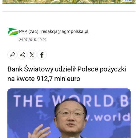
PAP, (zac) | redakcja@agropolska.pl
24.07.2015
10:20
Bank Światowy udzielił Polsce pożyczki
na kwotę 912,7 mln euro