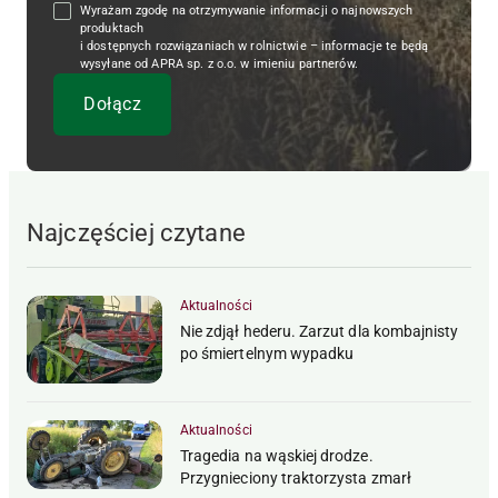
Wyrażam zgodę na otrzymywanie informacji o najnowszych
produktach
i dostępnych rozwiązaniach w rolnictwie – informacje te będą
wysyłane od APRA sp. z o.o. w imieniu partnerów.
Najczęściej czytane
Aktualności
Nie zdjął hederu. Zarzut dla kombajnisty
po śmiertelnym wypadku
Aktualności
Tragedia na wąskiej drodze.
Przygnieciony traktorzysta zmarł