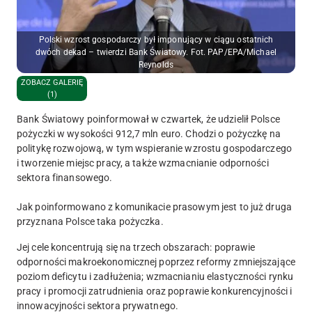
Polski wzrost gospodarczy był imponujący w ciągu ostatnich
dwóch dekad – twierdzi Bank Światowy. Fot. PAP/EPA/Michael
Reynolds
ZOBACZ GALERIĘ
(1)
Bank Światowy poinformował w czwartek, że udzielił Polsce
pożyczki w wysokości 912,7 mln euro. Chodzi o pożyczkę na
politykę rozwojową, w tym wspieranie wzrostu gospodarczego
i tworzenie miejsc pracy, a także wzmacnianie odporności
sektora finansowego.
Jak poinformowano z komunikacie prasowym jest to już druga
przyznana Polsce taka pożyczka.
Jej cele koncentrują się na trzech obszarach: poprawie
odporności makroekonomicznej poprzez reformy zmniejszające
poziom deficytu i zadłużenia; wzmacnianiu elastyczności rynku
pracy i promocji zatrudnienia oraz poprawie konkurencyjności i
innowacyjności sektora prywatnego.