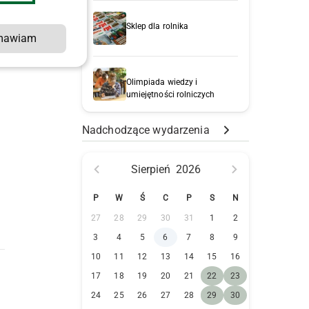
Sklep dla rolnika
mawiam
Olimpiada wiedzy i
umiejętności rolniczych
Nadchodzące wydarzenia
Sierpień
2026
P
W
Ś
C
P
S
N
27
28
29
30
31
1
2
3
4
5
6
7
8
9
10
11
12
13
14
15
16
17
18
19
20
21
22
23
24
25
26
27
28
29
30