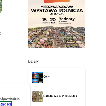
z
Działy
Ceny
Nadchodzące Wydarzenia
 odpowiednie
.
atności
.