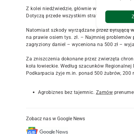
Z kolei niedźwiedzie, głównie w Bieszczadach i 
Dotyczą przede wszystkim strat w rodzinach psz
Natomiast szkody wyrządzane przez bytującą w
na prawie osiem tys. zł. – Najmniej problemów 
zagryziony daniel – wyceniona na 500 zł – wyjaś
Za zniszczenia dokonane przez zwierzęta chron
koła łowieckie. Według szacunków Regionalnej
Podkarpacia żyje m.in. ponad 500 żubrów, 200 n
Agrobiznes bez tajemnic.
Zamów
prenumer
Zobacz nas w Google News