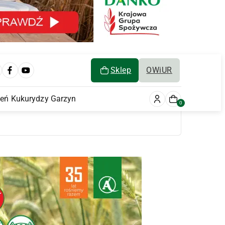
Sklep
OWiUR
ień Kukurydzy Garzyn
0