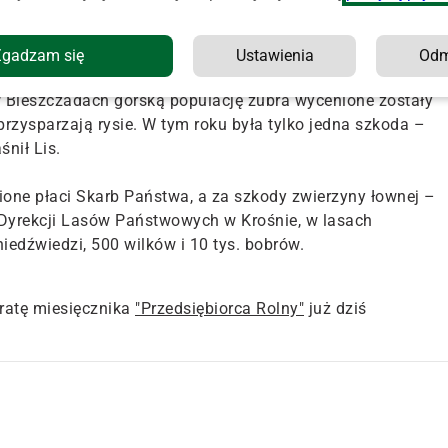
Beskidzie Niskim, wyrządziły 22 szkody na 56 tys. zł. –
czelich – zaznaczył rzecznik.
Zgadzam się
Ustawienia
Od
 Bieszczadach górską populację żubra wycenione zostały
przysparzają rysie. W tym roku była tylko jedna szkoda –
nił Lis.
ione płaci Skarb Państwa, a za szkody zwierzyny łownej –
 Dyrekcji Lasów Państwowych w Krośnie, w lasach
iedźwiedzi, 500 wilków i 10 tys. bobrów.
atę miesięcznika
"Przedsiębiorca Rolny"
już dziś