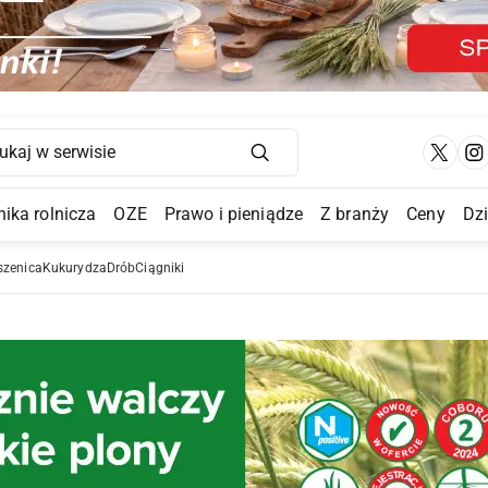
Main Navigation
ika rolnicza
OZE
Prawo i pieniądze
Z branży
Ceny
Dz
a Submenu
szenica
Kukurydza
Drób
Ciągniki