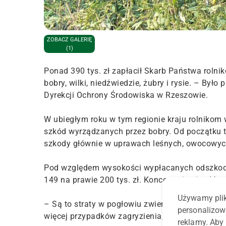
ZOBACZ GALERIĘ
(1)
Ponad 390 tys. zł zapłacił Skarb Państwa roln
bobry, wilki, niedźwiedzie, żubry i rysie. – Był
Dyrekcji Ochrony Środowiska w Rzeszowie.
W ubiegłym roku w tym regionie kraju rolnikom 
szkód wyrządzanych przez bobry. Od początku t
szkody głównie w uprawach leśnych, owocowych
Pod względem wysokości wypłacanych odszkodo
149 na prawie 200 tys. zł. Koncentrują się głów
Używamy plik
– Są to straty w pogłowiu zwierząt gospodarski
personalizow
więcej przypadków zagryzienia, czy pożarcia ps
reklamy. Aby 