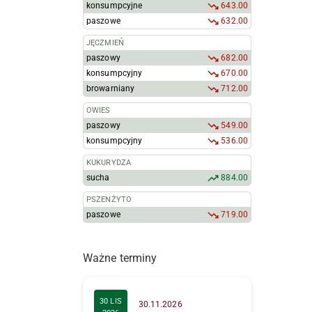
konsumpcyjne
643.00
paszowe
632.00
JĘCZMIEŃ
paszowy
682.00
konsumpcyjny
670.00
browarniany
712.00
OWIES
paszowy
549.00
konsumpcyjny
536.00
KUKURYDZA
sucha
884.00
PSZENŻYTO
paszowe
719.00
Ważne terminy
30 LIS
30.11.2026