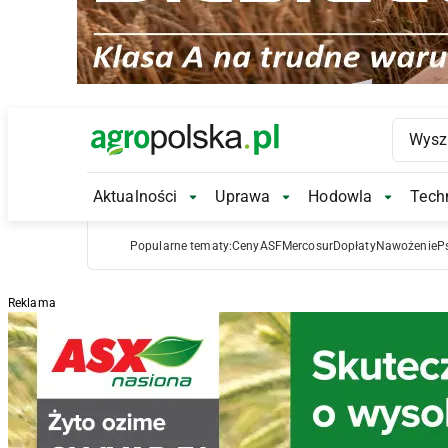
Main Logo
Aktualności
Uprawa
Hodowla
Techn
Aktualności Submenu
Uprawa Submenu
Hodowl
Popularne tematy:
Ceny
ASF
Mercosur
Dopłaty
Nawożenie
P
Reklama