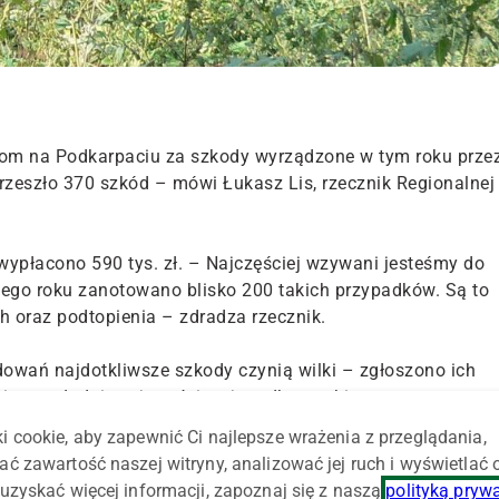
ikom na Podkarpaciu za szkody wyrządzone w tym roku prze
o przeszło 370 szkód – mówi Łukasz Lis, rzecznik Regionalnej
wypłacono 590 tys. zł. – Najczęściej wzywani jesteśmy do
ego roku zanotowano blisko 200 takich przypadków. Są to
 oraz podtopienia – zdradza rzecznik.
wań najdotkliwsze szkody czynią wilki – zgłoszono ich
nie w południowej części woj. podkarpackiego.
i cookie, aby zapewnić Ci najlepsze wrażenia z przeglądania,
ch; głównie owiec. Ale jest nam zgłaszanych również coraz
ać zawartość naszej witryny, analizować jej ruch i wyświetlać
ów. W tym roku było siedem takich zgłoszeń – zauważył Lis
uzyskać więcej informacji, zapoznaj się z naszą
polityką pryw