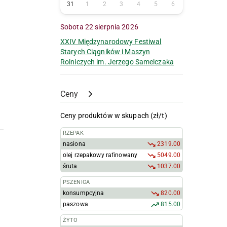
31
1
2
3
4
5
6
Sobota 22 sierpnia 2026
XXIV Międzynarodowy Festiwal
Starych Ciągników i Maszyn
Rolniczych im. Jerzego Samelczaka
Ceny
Ceny produktów w skupach (zł/t)
RZEPAK
nasiona
2319.00
olej rzepakowy rafinowany
5049.00
śruta
1037.00
PSZENICA
konsumpcyjna
820.00
paszowa
815.00
ŻYTO