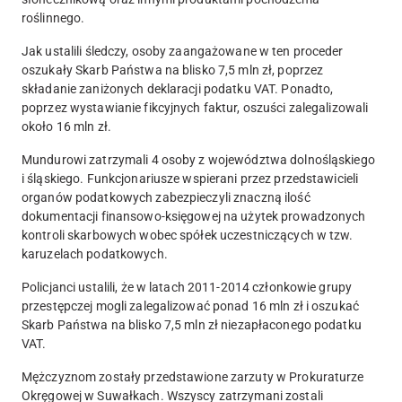
roślinnego.
Jak ustalili śledczy, osoby zaangażowane w ten proceder
oszukały Skarb Państwa na blisko 7,5 mln zł, poprzez
składanie zaniżonych deklaracji podatku VAT. Ponadto,
poprzez wystawianie fikcyjnych faktur, oszuści zalegalizowali
około 16 mln zł.
Mundurowi zatrzymali 4 osoby z województwa dolnośląskiego
i śląskiego. Funkcjonariusze wspierani przez przedstawicieli
organów podatkowych zabezpieczyli znaczną ilość
dokumentacji finansowo-księgowej na użytek prowadzonych
kontroli skarbowych wobec spółek uczestniczących w tzw.
karuzelach podatkowych.
Policjanci ustalili, że w latach 2011-2014 członkowie grupy
przestępczej mogli zalegalizować ponad 16 mln zł i oszukać
Skarb Państwa na blisko 7,5 mln zł niezapłaconego podatku
VAT.
Mężczyznom zostały przedstawione zarzuty w Prokuraturze
Okręgowej w Suwałkach. Wszyscy zatrzymani zostali