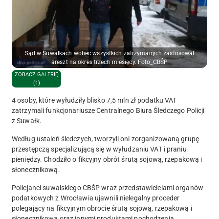
Sąd w Suwałkach wobec wszystkich zatrzymanych zastosował
areszt na okres trzech miesięcy. Foto_CBŚP
ZOBACZ GALERIĘ
(1)
4 osoby, które wyłudziły blisko 7,5 mln zł podatku VAT
zatrzymali funkcjonariusze Centralnego Biura Śledczego Policji
z Suwałk.
Według ustaleń śledczych, tworzyli oni zorganizowaną grupę
przestępczą specjalizującą się w wyłudzaniu VAT i praniu
pieniędzy. Chodziło o fikcyjny obrót śrutą sojową, rzepakową i
słonecznikową.
Policjanci suwalskiego CBŚP wraz przedstawicielami organów
podatkowych z Wrocławia ujawnili nielegalny proceder
polegający na fikcyjnym obrocie śrutą sojową, rzepakową i
słonecznikową oraz innymi produktami pochodzenia