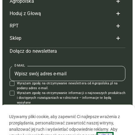
Agropolska
Hoduj z Głową
Redakcja
RPT
Reklama
Hoduj z głową bydło
Sklep
Tagi
Hoduj z głową świnie
Redakcja
Dołącz do newslettera
Mapa serwisu
Prenumerata
Prenumerata
Czasopisma i prenumerata
Kontakt
Redakcja
Reklama
Książki
E-MAIL
Regulamin
Kontakt
Kontakt
Regulamin
Wyrażam zgodę na otrzymywanie newslettera od Agropolska.pl na
Polityka prywatności
Reklama
Krzyżówki
podany adres e-mail.
Wyrażam zgodę na otrzymywanie informacji o najnowszych produktach
i dostępnych rozwiązaniach w rolnictwie – informacje te będą
wysyłane
od APRA sp. z o.o. w imieniu partnerów.
Używamy pliki cookie, aby zapewnić Ci najlepsze wrażenia z
przeglądania, personalizować zawartość naszej witryny,
analizować jej ruch i wyświetlać odpowiednie reklamy. Aby