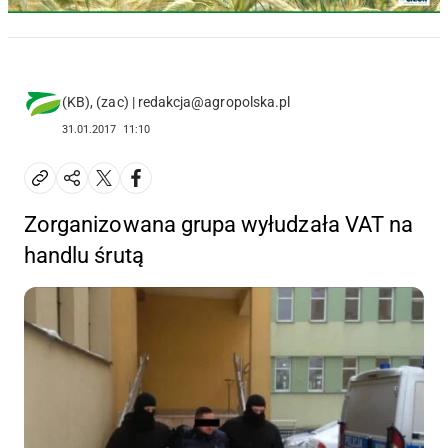
(KB), (zac) | redakcja@agropolska.pl
31.01.2017
11:10
Zorganizowana grupa wyłudzała VAT na
handlu śrutą