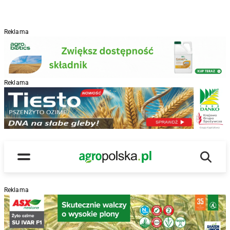
Reklama
Reklama
R
Wyszu
Main Logo
Menu
Reklama