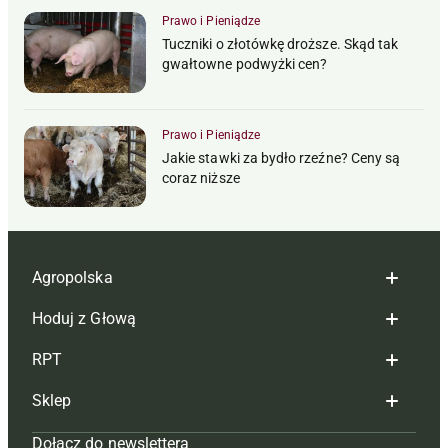
Prawo i Pieniądze
Tuczniki o złotówkę droższe. Skąd tak
gwałtowne podwyżki cen?
Prawo i Pieniądze
Jakie stawki za bydło rzeźne? Ceny są
coraz niższe
Agropolska
Hoduj z Głową
Redakcja
RPT
Reklama
Hoduj z głową bydło
Sklep
Tagi
Hoduj z głową świnie
Redakcja
Dołącz do newslettera
Mapa serwisu
Prenumerata