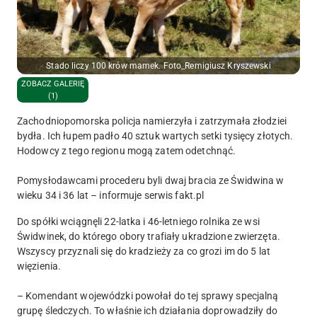
Stado liczy 100 krów mamek. Foto_Remigiusz Kryszewski
ZOBACZ GALERIĘ
(1)
Zachodniopomorska policja namierzyła i zatrzymała złodziei
bydła. Ich łupem padło 40 sztuk wartych setki tysięcy złotych.
Hodowcy z tego regionu mogą zatem odetchnąć.
Pomysłodawcami procederu byli dwaj bracia ze Świdwina w
wieku 34 i 36 lat – informuje serwis fakt.pl
Do spółki wciągnęli 22-latka i 46-letniego rolnika ze wsi
Świdwinek, do którego obory trafiały ukradzione zwierzęta.
Wszyscy przyznali się do kradzieży za co grozi im do 5 lat
więzienia.
– Komendant wojewódzki powołał do tej sprawy specjalną
grupę śledczych. To właśnie ich działania doprowadziły do