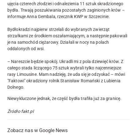
ujęcia czterech złodziei i odnalezienia 11 sztuk skradzionego
bydła. Trwają poszukiwania pozostałych zaginionych krów –
informuje Anna Gembala, rzecznik KWP w Szczecinie.
Bydłokradzi najpierw strzelali do wybranych zwierząt
strzałkami ze środkiem oszałamiającym, a następnie pakowali
je na samochód ciężarowy. Działali w nocy na polach
oddalonych od wsi.
– Nareszcie będzie spokój. Ukradli mi z pola dziewięć krów. Z
całego stada liczącego 75 sztuk wybrali tylko najcenniejsze
rasy Limousine. Mam nadzieję, że uda się je odzyskać – mówi
"Faktowi" okradziony rolnik Stanisław Romański z Lubienia
Dolnego.
Niewykluczone jednak, że część bydła trafiła już za granicę.
Źródło fakt.pl
Zobacz nas w Google News