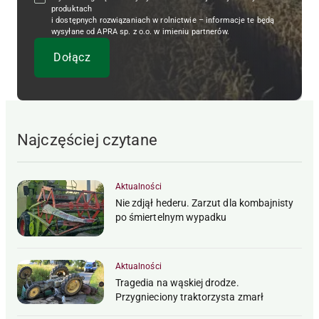
produktach
i dostępnych rozwiązaniach w rolnictwie – informacje te będą
wysyłane od APRA sp. z o.o. w imieniu partnerów.
Najczęściej czytane
Aktualności
Nie zdjął hederu. Zarzut dla kombajnisty
po śmiertelnym wypadku
Aktualności
Tragedia na wąskiej drodze.
Przygnieciony traktorzysta zmarł