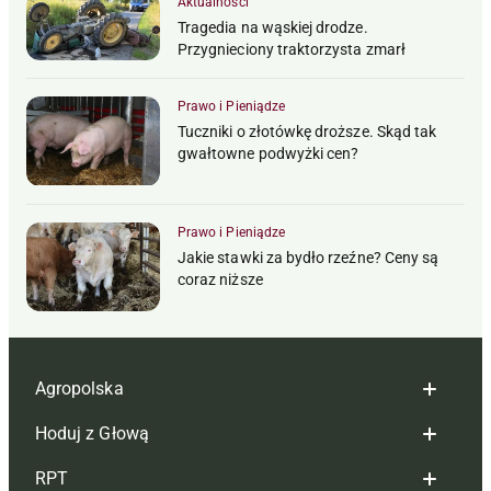
Aktualności
Tragedia na wąskiej drodze.
Przygnieciony traktorzysta zmarł
Prawo i Pieniądze
Tuczniki o złotówkę droższe. Skąd tak
gwałtowne podwyżki cen?
Prawo i Pieniądze
Jakie stawki za bydło rzeźne? Ceny są
coraz niższe
Agropolska
Hoduj z Głową
Redakcja
RPT
Reklama
Hoduj z głową bydło