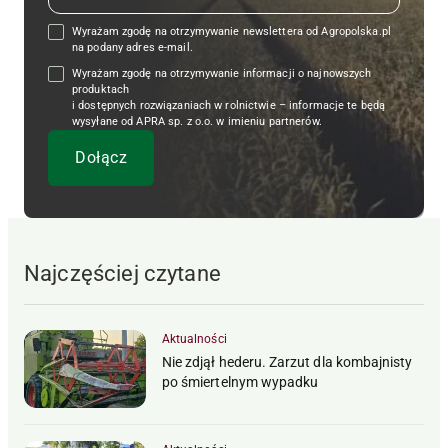
Wyrażam zgodę na otrzymywanie newslettera od Agropolska.pl
na podany adres e-mail.
Wyrażam zgodę na otrzymywanie informacji o najnowszych
produktach
i dostępnych rozwiązaniach w rolnictwie – informacje te będą
wysyłane od APRA sp. z o.o. w imieniu partnerów.
Najczęściej czytane
Aktualności
Nie zdjął hederu. Zarzut dla kombajnisty
po śmiertelnym wypadku