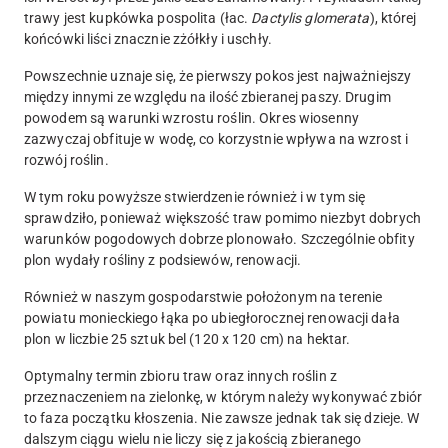
trawy jest kupkówka pospolita (łac.
Dactylis glomerata
), której
końcówki liści znacznie zżółkły i uschły.
Powszechnie uznaje się, że pierwszy pokos jest najważniejszy
między innymi ze względu na ilość zbieranej paszy. Drugim
powodem są warunki wzrostu roślin. Okres wiosenny
zazwyczaj obfituje w wodę, co korzystnie wpływa na wzrost i
rozwój roślin.
W tym roku powyższe stwierdzenie również i w tym się
sprawdziło, ponieważ większość traw pomimo niezbyt dobrych
warunków pogodowych dobrze plonowało. Szczególnie obfity
plon wydały rośliny z podsiewów, renowacji.
Również w naszym gospodarstwie położonym na terenie
powiatu monieckiego łąka po ubiegłorocznej renowacji dała
plon w liczbie 25 sztuk bel (120 x 120 cm) na hektar.
Optymalny termin zbioru traw oraz innych roślin z
przeznaczeniem na zielonkę, w którym należy wykonywać zbiór
to faza początku kłoszenia. Nie zawsze jednak tak się dzieje. W
dalszym ciągu wielu nie liczy się z jakością zbieranego