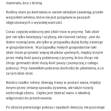
materiału, lecz z ilością.
Rośliny stare po kwitnieniu w swoim składzie zawierają przede
wszystkim włókno, które nie jest pożądane w paszach
objętościowych o wysokiej wartości.
Coraz częściej widoczny jest zbiór traw w pryzmę. Taki zbiór
jest nie tylko łatwiejszy i szybszy, ale również tańszy. Jest do
dobre rozwiązanie, ale tylko w przypadku dużej liczby zwierząt
w gospodarstwie. W przypadku małych gospodarstw taki
zbiór może przynieść więcej skutków ujemnych, między innymi
przez małą ilość paszy pobieranej z pryzmy, która chcąc nie
chcąc gromadzi dość dużą ilość paszy (zazwyczaj z całego
pokosu). Przy niewielkim pobraniu dochodzi do pleśnienia, a co
za tym idzie strat.
Bardzo rzadko rolnicy zbierają trawy w postaci siana, między
innymi przez zmianę sposobu żywienia, ale także rozwój
technologii zbioru. Ciężko jest zbierać siano o idealnej
wilgotności do przechowania.
Po zbiorze pierwszego pokosu i opadach deszczu nie pozostaje