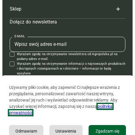
Sklep
Tagi
Hoduj z głową świnie
Redakcja
Dołącz do newslettera
Mapa serwisu
Prenumerata
Prenumerata
Czasopisma i prenumerata
Kontakt
Redakcja
Reklama
Książki
E-MAIL
Regulamin
Kontakt
Kontakt
Regulamin
Wyrażam zgodę na otrzymywanie newslettera od Agropolska.pl na
Polityka prywatności
Reklama
Krzyżówki
podany adres e-mail.
Wyrażam zgodę na otrzymywanie informacji o najnowszych produktach
i dostępnych rozwiązaniach w rolnictwie – informacje te będą
wysyłane
od APRA sp. z o.o. w imieniu partnerów.
Używamy pliki cookie, aby zapewnić Ci najlepsze wrażenia z
przeglądania, personalizować zawartość naszej witryny,
analizować jej ruch i wyświetlać odpowiednie reklamy. Aby
uzyskać więcej informacji, zapoznaj się z naszą
polityką
prywatności
.
Odmawiam
Ustawienia
Zgadzam się
Copyright © 2026 Agencja Promocji Rolnictwa i Agrobiznesu APRA