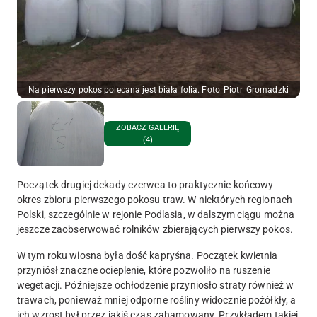
Na pierwszy pokos polecana jest biała folia. Foto_Piotr_Gromadzki
ZOBACZ GALERIĘ
(4)
Początek drugiej dekady czerwca to praktycznie końcowy
okres zbioru pierwszego pokosu traw. W niektórych regionach
Polski, szczególnie w rejonie Podlasia, w dalszym ciągu można
jeszcze zaobserwować rolników zbierających pierwszy pokos.
W tym roku wiosna była dość kapryśna. Początek kwietnia
przyniósł znaczne ocieplenie, które pozwoliło na ruszenie
wegetacji. Późniejsze ochłodzenie przyniosło straty również w
trawach, ponieważ mniej odporne rośliny widocznie pożółkły, a
ich wzrost był przez jakiś czas zahamowany. Przykładem takiej