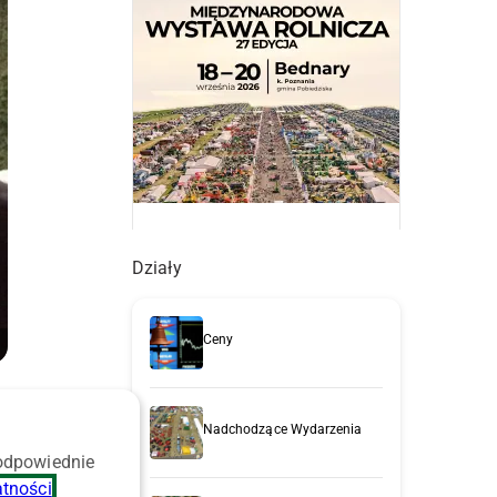
Działy
Ceny
Nadchodzące Wydarzenia
 odpowiednie
atności
.