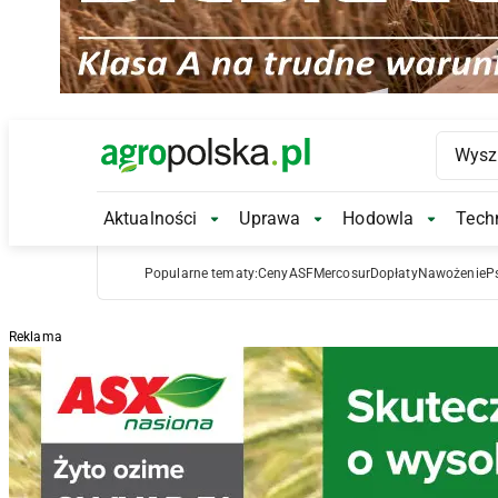
Main Logo
Aktualności
Uprawa
Hodowla
Techn
Aktualności Submenu
Uprawa Submenu
Hodowl
Popularne tematy:
Ceny
ASF
Mercosur
Dopłaty
Nawożenie
P
Reklama