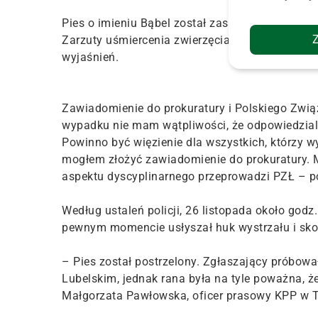
Pies o imieniu Bąbel został zastrzelony 26 list
Zarzuty uśmiercenia zwierzęcia usłyszał myśliw
wyjaśnień.
Zawiadomienie do prokuratury i Polskiego Zwi
wypadku nie mam wątpliwości, że odpowiedzia
Powinno być więzienie dla wszystkich, którzy w
mogłem złożyć zawiadomienie do prokuratury. 
aspektu dyscyplinarnego przeprowadzi PZŁ – p
Według ustaleń policji, 26 listopada około god
pewnym momencie usłyszał huk wystrzału i sko
– Pies został postrzelony. Zgłaszający próbow
Lubelskim, jednak rana była na tyle poważna, że
Małgorzata Pawłowska, oficer prasowy KPP w 