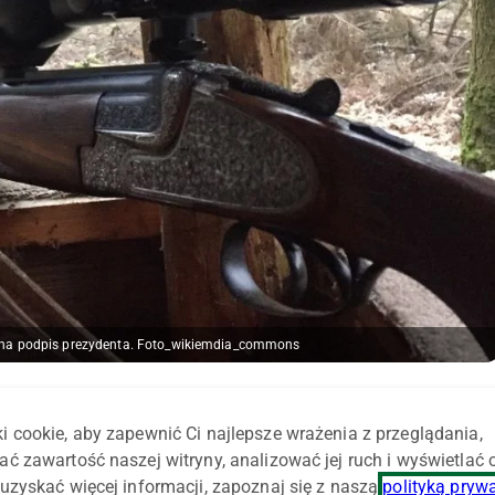
o na podpis prezydenta. Foto_wikiemdia_commons
i cookie, aby zapewnić Ci najlepsze wrażenia z przeglądania,
ka zainterweniował w sprawie myśliwego podejrzanego o
ać zawartość naszej witryny, analizować jej ruch i wyświetlać
rzuty.
uzyskać więcej informacji, zapoznaj się z naszą
polityką pryw