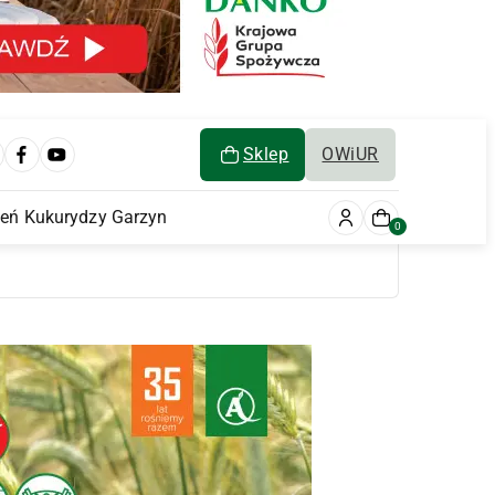
Sklep
OWiUR
ień Kukurydzy Garzyn
0