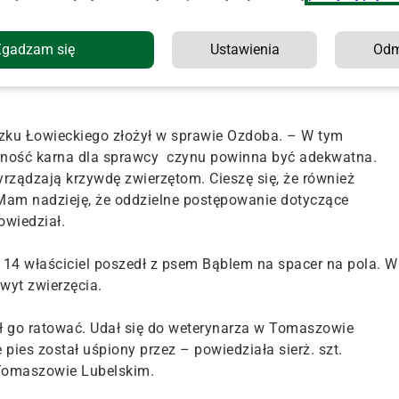
opada w pobliżu wsi Tarnawatka-Tartak (woj. lubelskie).
Zgadzam się
Ustawienia
Od
y Wiesław Ś. Nie przyznał się do winy i odmówił składania
ązku Łowieckiego złożył w sprawie Ozdoba. – W tym
lność karna dla sprawcy czynu powinna być adekwatna.
yrządzają krzywdę zwierzętom. Cieszę się, że również
Mam nadzieję, że oddzielne postępowanie dotyczące
owiedział.
z. 14 właściciel poszedł z psem Bąblem na spacer na pola. W
wyt zwierzęcia.
ał go ratować. Udał się do weterynarza w Tomaszowie
 pies został uśpiony przez – powiedziała sierż. szt.
Tomaszowie Lubelskim.