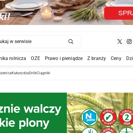
Main Navigation
ika rolnicza
OZE
Prawo i pieniądze
Z branży
Ceny
Dz
a Submenu
szenica
Kukurydza
Drób
Ciągniki