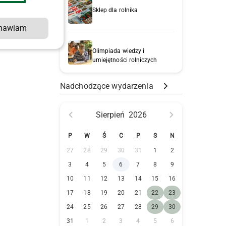
Sklep dla rolnika
mawiam
Olimpiada wiedzy i
umiejętności rolniczych
Nadchodzące wydarzenia
Sierpień
2026
P
W
Ś
C
P
S
N
27
28
29
30
31
1
2
3
4
5
6
7
8
9
10
11
12
13
14
15
16
17
18
19
20
21
22
23
24
25
26
27
28
29
30
31
1
2
3
4
5
6