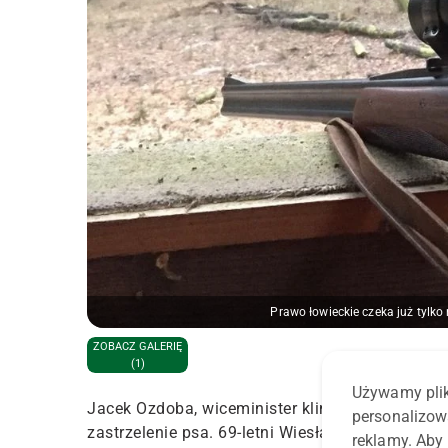
Prawo łowieckie czeka już tylk
ZOBACZ GALERIĘ
(1)
Używamy plik
Jacek Ozdoba, wiceminister klimatu i środowis
personalizow
zastrzelenie psa. 69-letni Wiesław Ś. usłyszał za
reklamy. Aby 