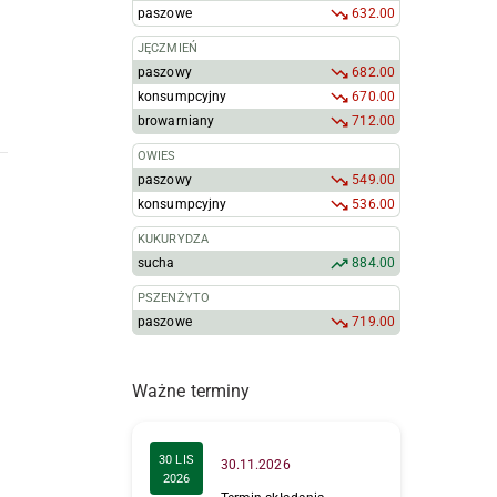
paszowe
632.00
JĘCZMIEŃ
paszowy
682.00
konsumpcyjny
670.00
browarniany
712.00
OWIES
paszowy
549.00
konsumpcyjny
536.00
KUKURYDZA
sucha
884.00
PSZENŻYTO
paszowe
719.00
Ważne terminy
30 LIS
30.11.2026
2026