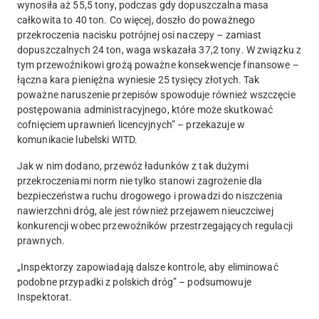
wynosiła aż 55,5 tony, podczas gdy dopuszczalna masa
całkowita to 40 ton
. Co więcej,
doszło do poważnego
przekroczenia nacisku potrójnej osi naczepy – zamiast
dopuszczalnych 24 ton, waga wskazała 37,2 tony
. W związku z
tym przewoźnikowi grożą poważne konsekwencje finansowe
–
łączna kara pieniężna wyniesie 25 tysięcy złotych
. Tak
poważne naruszenie przepisów spowoduje również wszczęcie
postępowania administracyjnego, które może skutkować
cofnięciem uprawnień licencyjnych” – przekazuje w
komunikacie lubelski WITD.
Jak w nim dodano, przewóz ładunków z tak dużymi
przekroczeniami norm nie tylko stanowi zagrożenie dla
bezpieczeństwa ruchu drogowego i prowadzi do niszczenia
nawierzchni dróg, ale jest również przejawem nieuczciwej
konkurencji wobec przewoźników przestrzegających regulacji
prawnych.
„Inspektorzy zapowiadają dalsze kontrole, aby eliminować
podobne przypadki z polskich dróg” – podsumowuje
Inspektorat.