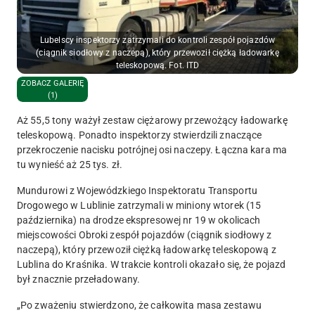
Lubelscy inspektorzy zatrzymali do kontroli zespół pojazdów
(ciągnik siodłowy z naczepą), który przewoził ciężką ładowarkę
teleskopową. Fot. ITD
ZOBACZ GALERIĘ
(1)
Aż 55,5 tony ważył zestaw ciężarowy przewożący ładowarkę
teleskopową. Ponadto inspektorzy stwierdzili znaczące
przekroczenie nacisku potrójnej osi naczepy. Łączna kara ma
tu wynieść aż 25 tys. zł.
Mundurowi z Wojewódzkiego Inspektoratu Transportu
Drogowego w Lublinie zatrzymali w miniony wtorek (15
października) na drodze ekspresowej nr 19 w okolicach
miejscowości Obroki
zespół pojazdów (ciągnik siodłowy z
naczepą), który przewoził ciężką ładowarkę teleskopową
z
Lublina do Kraśnika. W trakcie kontroli okazało się, że pojazd
był znacznie przeładowany.
„Po zważeniu stwierdzono, że
całkowita masa zestawu