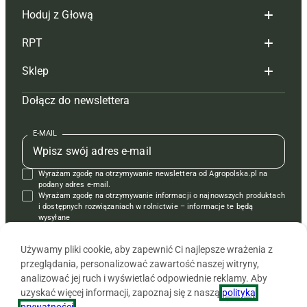
Hoduj z Głową
Redakcja
RPT
Reklama
Hoduj z głową bydło
Sklep
Tagi
Hoduj z głową świnie
Redakcja
Dołącz do newslettera
Mapa serwisu
Prenumerata
Prenumerata
Czasopisma i prenumerata
Kontakt
Redakcja
Reklama
Książki
E-MAIL
Regulamin
Kontakt
Kontakt
Regulamin
Wyrażam zgodę na otrzymywanie newslettera od Agropolska.pl na
Polityka prywatności
Reklama
Krzyżówki
podany adres e-mail.
Wyrażam zgodę na otrzymywanie informacji o najnowszych produktach
i dostępnych rozwiązaniach w rolnictwie – informacje te będą
wysyłane
od APRA sp. z o.o. w imieniu partnerów.
Używamy pliki cookie, aby zapewnić Ci najlepsze wrażenia z
przeglądania, personalizować zawartość naszej witryny,
analizować jej ruch i wyświetlać odpowiednie reklamy. Aby
uzyskać więcej informacji, zapoznaj się z naszą
polityką