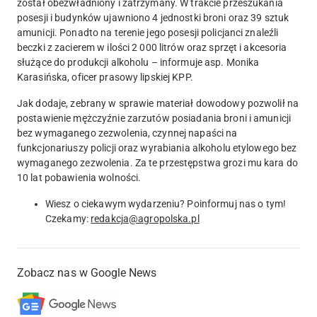
został obezwładniony i zatrzymany. W trakcie przeszukania
posesji i budynków ujawniono 4 jednostki broni oraz 39 sztuk
amunicji. Ponadto na terenie jego posesji policjanci znaleźli
beczki z zacierem w ilości 2 000 litrów oraz sprzęt i akcesoria
służące do produkcji alkoholu – informuje asp. Monika
Karasińska, oficer prasowy lipskiej KPP.
Jak dodaje, zebrany w sprawie materiał dowodowy pozwolił na
postawienie mężczyźnie zarzutów posiadania broni i amunicji
bez wymaganego zezwolenia, czynnej napaści na
funkcjonariuszy policji oraz wyrabiania alkoholu etylowego bez
wymaganego zezwolenia. Za te przestępstwa grozi mu kara do
10 lat pobawienia wolności.
Wiesz o ciekawym wydarzeniu? Poinformuj nas o tym!
Czekamy:
redakcja@agropolska.pl
Zobacz nas w Google News