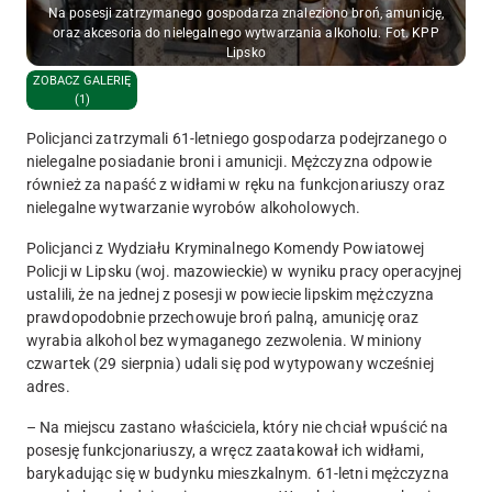
Na posesji zatrzymanego gospodarza znaleziono broń, amunicję,
oraz akcesoria do nielegalnego wytwarzania alkoholu. Fot. KPP
Lipsko
ZOBACZ GALERIĘ
(1)
Policjanci zatrzymali 61-letniego gospodarza podejrzanego o
nielegalne posiadanie broni i amunicji. Mężczyzna odpowie
również za napaść z widłami w ręku na funkcjonariuszy oraz
nielegalne wytwarzanie wyrobów alkoholowych.
Policjanci z Wydziału Kryminalnego Komendy Powiatowej
Policji w Lipsku (woj. mazowieckie) w wyniku pracy operacyjnej
ustalili, że na jednej z posesji w powiecie lipskim mężczyzna
prawdopodobnie przechowuje broń palną, amunicję oraz
wyrabia alkohol bez wymaganego zezwolenia. W miniony
czwartek (29 sierpnia) udali się pod wytypowany wcześniej
adres.
–
Na miejscu zastano właściciela, który nie chciał wpuścić na
posesję funkcjonariuszy, a wręcz zaatakował ich widłami,
barykadując się w budynku mieszkalnym.
61-letni mężczyzna