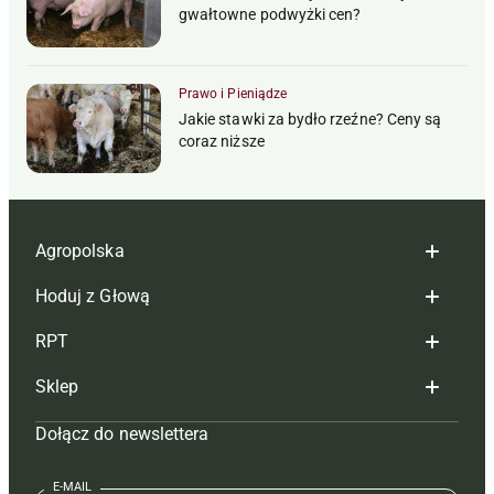
gwałtowne podwyżki cen?
Prawo i Pieniądze
Jakie stawki za bydło rzeźne? Ceny są
coraz niższe
Agropolska
Hoduj z Głową
Redakcja
RPT
Reklama
Hoduj z głową bydło
Sklep
Tagi
Hoduj z głową świnie
Redakcja
Dołącz do newslettera
Mapa serwisu
Prenumerata
Prenumerata
Czasopisma i prenumerata
Kontakt
Redakcja
Reklama
Książki
E-MAIL