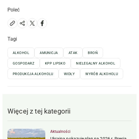
Poleć
Tagi
ALKOHOL
AMUNICJA
ATAK
BROŃ
GOSPODARZ
KPP LIPSKO
NIELEGALNY ALKOHOL
PRODUKCJA ALKOHOLU
WIDŁY
WYRÓB ALKOHOLU
Więcej z tej kategorii
Aktualności
Ukraina pokazuje plan na 2026 r. Presja