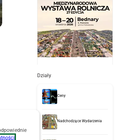
Działy
Ceny
Nadchodzące Wydarzenia
 odpowiednie
atności
.