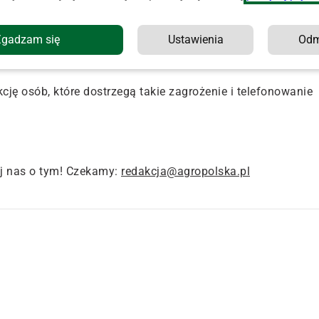
latka mandat karny. I przypominają, że zgodnie z Ustawą z
Zgadzam się
Ustawienia
Od
ia się wypalania łąk, pastwisk, nieużytków, rowów, pasów
isk i szuwarów".
cję osób, które dostrzegą takie zagrożenie i telefonowanie
j nas o tym! Czekamy:
redakcja@agropolska.pl