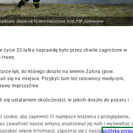
palaczem okazał się 32-letni mężczyzna. Foto_PSP_ilustracyjne
e życie 32-latka naprawdę było przez chwile zagrożone w
 trawy.
arze łąk, do którego doszło na terenie Zatora (pow.
li się na miejsce. Przybyli tam też ratownicy medyczni,
trawy mężczyźnie.
li się ustalaniem okoliczności, w jakich doszło do pożaru i
zynności szybko okazało się, że związek z podpaleniem ma
aretki pogotowia ratunkowego właśnie udzielała pomocy
i cookie, aby zapewnić Ci najlepsze wrażenia z przeglądania,
ie zdążył uciec z terenu, który podpalił. Stan jego zdrowia
ać zawartość naszej witryny, analizować jej ruch i wyświetlać
lizacji" – opisuje Komenda Powiatowa Policji w Oświęcimiu.
uzyskać więcej informacji, zapoznaj się z naszą
polityką pryw