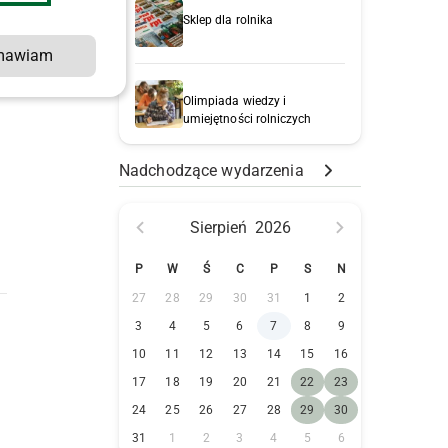
Sklep dla rolnika
mawiam
Olimpiada wiedzy i
umiejętności rolniczych
Nadchodzące wydarzenia
Sierpień
2026
P
W
Ś
C
P
S
N
27
28
29
30
31
1
2
3
4
5
6
7
8
9
10
11
12
13
14
15
16
17
18
19
20
21
22
23
24
25
26
27
28
29
30
31
1
2
3
4
5
6