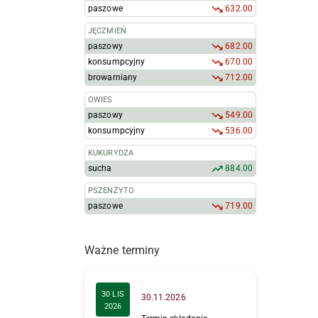
paszowe
632.00
JĘCZMIEŃ
paszowy
682.00
konsumpcyjny
670.00
browarniany
712.00
OWIES
paszowy
549.00
konsumpcyjny
536.00
KUKURYDZA
sucha
884.00
PSZENŻYTO
paszowe
719.00
Ważne terminy
30 LIS
30.11.2026
2026