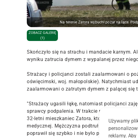
Na terenie Zatora wybuchł pożar na łące. Pod
ZOBACZ GALERIĘ
(1)
Skończyło się na strachu i mandacie karnym. Al
wyniku zatrucia dymem z wypalanej przez niego
Strażacy i policjanci zostali zaalarmowani o poż
oświęcimski, woj. małopolskie). Natychmiast uda
zaalarmowani o zatrutym dymem z palącej się 
"Strażacy ugasili łąkę, natomiast policjanci zaję
sprawcy podpalenia. W trakcie prowadzonych c
32-letni mieszkaniec Zatora, któremu załoga k
Używamy plik
medycznej. Mężczyzna podtruł się dymem, gdyż n
personalizow
poprawił się szybko i nie było potrzeby hospita
reklamy. Aby 