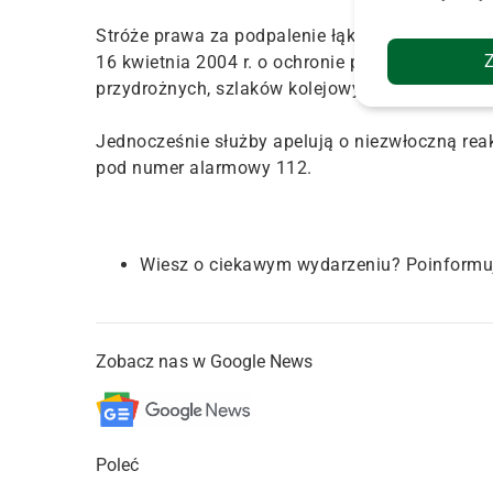
Stróże prawa za podpalenie łąki nałożyli na 32-
16 kwietnia 2004 r. o ochronie przyrody "zabran
przydrożnych, szlaków kolejowych oraz trzcinow
Jednocześnie służby apelują o niezwłoczną reak
pod numer alarmowy 112.
Wiesz o ciekawym wydarzeniu? Poinformu
Zobacz nas w Google News
Poleć