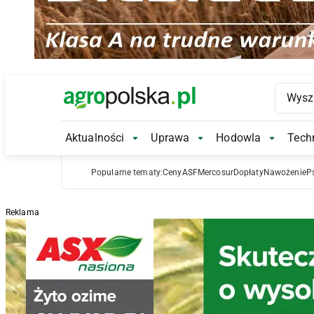
Main Logo
Aktualności
Uprawa
Hodowla
Techn
Aktualności Submenu
Uprawa Submenu
Hodowl
Popularne tematy:
Ceny
ASF
Mercosur
Dopłaty
Nawożenie
P
Reklama