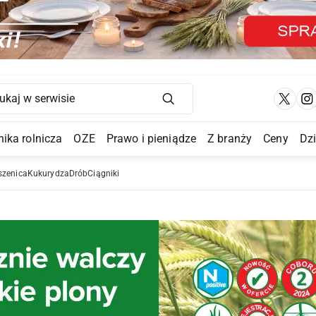
Main Navigation
ika rolnicza
OZE
Prawo i pieniądze
Z branży
Ceny
Dz
a Submenu
szenica
Kukurydza
Drób
Ciągniki