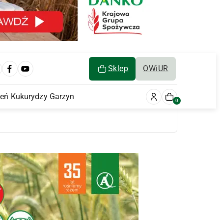
Sklep
OWiUR
ień Kukurydzy Garzyn
0