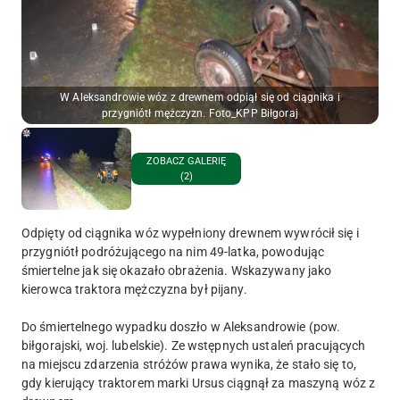
W Aleksandrowie wóz z drewnem odpiął się od ciągnika i
przygniótł mężczyzn. Foto_KPP Biłgoraj
ZOBACZ GALERIĘ
(2)
Odpięty od ciągnika wóz wypełniony drewnem wywrócił się i
przygniótł podróżującego na nim 49-latka, powodując
śmiertelne jak się okazało obrażenia. Wskazywany jako
kierowca traktora mężczyzna był pijany.
Do śmiertelnego wypadku doszło w Aleksandrowie (pow.
biłgorajski, woj. lubelskie). Ze wstępnych ustaleń pracujących
na miejscu zdarzenia stróżów prawa wynika, że stało się to,
gdy kierujący traktorem marki Ursus ciągnął za maszyną wóz z