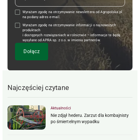
Wyrażam zgodę na otrzymywanie newslettera od Agropolska.pl
na podany adres e-mail.
Wyrażam zgodę na otrzymywanie informacji o najnowszych
produktach
i dostępnych rozwiązaniach w rolnictwie – informacje te będą
wysyłane od APRA sp. z o.o. w imieniu partnerów.
Najczęściej czytane
Aktualności
Nie zdjął hederu. Zarzut dla kombajnisty
po śmiertelnym wypadku