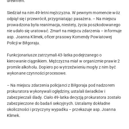
drewnem.
Siedział na nim 49-letni mężczyzna. W pewnym momencie wóz
odpiął się i przewrócił, przygniatając pasażera. – Na miejscu
prowadzona była reanimacja, niestety, życia poszkodowanego
nie udało się uratować. Zmarł na miejscu zdarzenia – informuje
asp. Joanna Klimek, oficer prasowy Komendy Powiatowej
Policji w Biłgoraju.
Funkcjonariusze zatrzymali 43-latka podejrzanego o
kierowanie ciągnikiem. Mężczyzna miał w organizmie prawie 2
promile alkoholu. Dopiero po wytrzeźwieniu mogły z nim być
wykonane czynności procesowe.
– Na miejscu zdarzenia policjanci z Biłgoraja pod nadzorem
prokuratora wykonywali oględziny, ustalali świadków i
zabezpieczali ślady. Ciało 49-latka decyzją prokuratora zostało
zabezpieczone do badań sekcyjnych. Ustalamy dokładne
okoliczności i przyczyny wypadku – przekazuje asp. Joanna
Klimek.