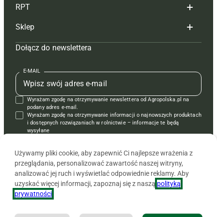
RPT
Reklama
Hoduj z głową bydło
Sklep
Tagi
Hoduj z głową świnie
Redakcja
Dołącz do newslettera
Mapa serwisu
Prenumerata
Prenumerata
Czasopisma i prenumerata
Kontakt
Redakcja
Reklama
Książki
E-MAIL
Regulamin
Kontakt
Kontakt
Regulamin
Wyrażam zgodę na otrzymywanie newslettera od Agropolska.pl na
Polityka prywatności
Reklama
Krzyżówki
podany adres e-mail.
Wyrażam zgodę na otrzymywanie informacji o najnowszych produktach
i dostępnych rozwiązaniach w rolnictwie – informacje te będą
wysyłane
od APRA sp. z o.o. w imieniu partnerów.
Używamy pliki cookie, aby zapewnić Ci najlepsze wrażenia z
przeglądania, personalizować zawartość naszej witryny,
analizować jej ruch i wyświetlać odpowiednie reklamy. Aby
uzyskać więcej informacji, zapoznaj się z naszą
polityką
prywatności
.