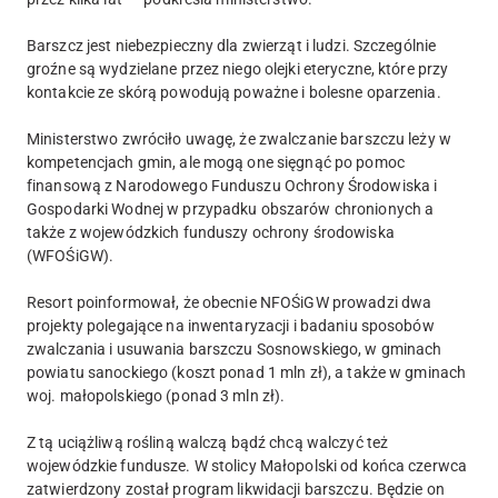
Barszcz jest niebezpieczny dla zwierząt i ludzi. Szczególnie
groźne są wydzielane przez niego olejki eteryczne, które przy
kontakcie ze skórą powodują poważne i bolesne oparzenia.
Ministerstwo zwróciło uwagę, że zwalczanie barszczu leży w
kompetencjach gmin, ale mogą one sięgnąć po pomoc
finansową z Narodowego Funduszu Ochrony Środowiska i
Gospodarki Wodnej w przypadku obszarów chronionych a
także z wojewódzkich funduszy ochrony środowiska
(WFOŚiGW).
Resort poinformował, że obecnie NFOŚiGW prowadzi dwa
projekty polegające na inwentaryzacji i badaniu sposobów
zwalczania i usuwania barszczu Sosnowskiego, w gminach
powiatu sanockiego (koszt ponad 1 mln zł), a także w gminach
woj. małopolskiego (ponad 3 mln zł).
Z tą uciążliwą rośliną walczą bądź chcą walczyć też
wojewódzkie fundusze. W stolicy Małopolski od końca czerwca
zatwierdzony został program likwidacji barszczu. Będzie on