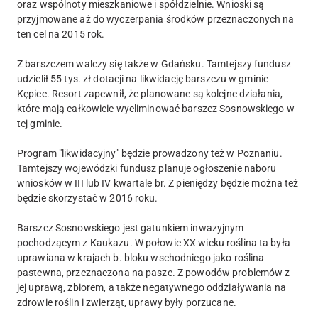
oraz wspólnoty mieszkaniowe i spółdzielnie. Wnioski są
przyjmowane aż do wyczerpania środków przeznaczonych na
ten cel na 2015 rok.
Z barszczem walczy się także w Gdańsku. Tamtejszy fundusz
udzielił 55 tys. zł dotacji na likwidację barszczu w gminie
Kępice. Resort zapewnił, że planowane są kolejne działania,
które mają całkowicie wyeliminować barszcz Sosnowskiego w
tej gminie.
Program "likwidacyjny" będzie prowadzony też w Poznaniu.
Tamtejszy wojewódzki fundusz planuje ogłoszenie naboru
wniosków w III lub IV kwartale br. Z pieniędzy będzie można też
będzie skorzystać w 2016 roku.
Barszcz Sosnowskiego jest gatunkiem inwazyjnym
pochodzącym z Kaukazu. W połowie XX wieku roślina ta była
uprawiana w krajach b. bloku wschodniego jako roślina
pastewna, przeznaczona na pasze. Z powodów problemów z
jej uprawą, zbiorem, a także negatywnego oddziaływania na
zdrowie roślin i zwierząt, uprawy były porzucane.