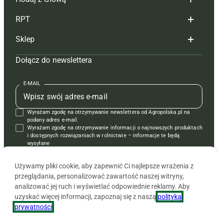
Redakcja
RPT
Reklama
Hoduj z głową bydło
Sklep
Tagi
Hoduj z głową świnie
Redakcja
Dołącz do newslettera
Mapa serwisu
Prenumerata
Prenumerata
Czasopisma i prenumerata
Kontakt
Redakcja
Reklama
Książki
E-MAIL
Regulamin
Kontakt
Kontakt
Regulamin
Wyrażam zgodę na otrzymywanie newslettera od Agropolska.pl na
Polityka prywatności
Reklama
Krzyżówki
podany adres e-mail.
Wyrażam zgodę na otrzymywanie informacji o najnowszych produktach
i dostępnych rozwiązaniach w rolnictwie – informacje te będą
wysyłane
od APRA sp. z o.o. w imieniu partnerów.
Używamy pliki cookie, aby zapewnić Ci najlepsze wrażenia z
przeglądania, personalizować zawartość naszej witryny,
analizować jej ruch i wyświetlać odpowiednie reklamy. Aby
uzyskać więcej informacji, zapoznaj się z naszą
polityką
prywatności
.