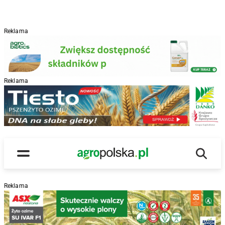
Reklama
Reklama
R
Wyszu
Main Logo
Menu
Reklama