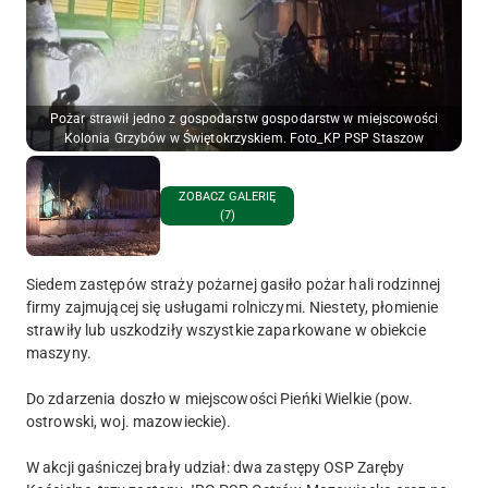
Pożar strawił jedno z gospodarstw gospodarstw w miejscowości
Kolonia Grzybów w Świętokrzyskiem. Foto_KP PSP Staszow
ZOBACZ GALERIĘ
(7)
Siedem zastępów straży pożarnej gasiło pożar hali rodzinnej
firmy zajmującej się usługami rolniczymi. Niestety, płomienie
strawiły lub uszkodziły wszystkie zaparkowane w obiekcie
maszyny.
Do zdarzenia doszło w miejscowości Pieńki Wielkie (pow.
ostrowski, woj. mazowieckie).
W akcji gaśniczej brały udział: dwa zastępy OSP Zaręby