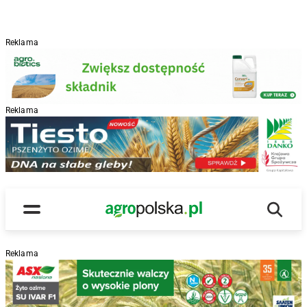
Reklama
Reklama
R
Wyszu
Main Logo
Menu
Reklama