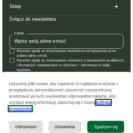
Sklep
Tagi
Hoduj z głową świnie
Redakcja
Dołącz do newslettera
Mapa serwisu
Prenumerata
Prenumerata
Czasopisma i prenumerata
Kontakt
Redakcja
Reklama
Książki
E-MAIL
Regulamin
Kontakt
Kontakt
Regulamin
Wyrażam zgodę na otrzymywanie newslettera od Agropolska.pl na
Polityka prywatności
Reklama
Krzyżówki
podany adres e-mail.
Wyrażam zgodę na otrzymywanie informacji o najnowszych produktach
i dostępnych rozwiązaniach w rolnictwie – informacje te będą
wysyłane
od APRA sp. z o.o. w imieniu partnerów.
Używamy pliki cookie, aby zapewnić Ci najlepsze wrażenia z
przeglądania, personalizować zawartość naszej witryny,
analizować jej ruch i wyświetlać odpowiednie reklamy. Aby
uzyskać więcej informacji, zapoznaj się z naszą
polityką
prywatności
.
Odmawiam
Ustawienia
Zgadzam się
Copyright © 2026 Agencja Promocji Rolnictwa i Agrobiznesu APRA