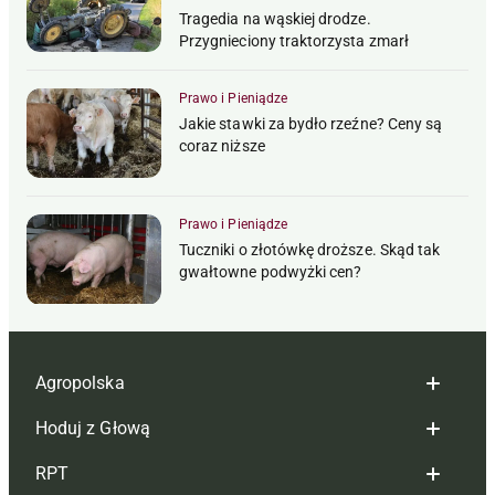
Tragedia na wąskiej drodze.
Przygnieciony traktorzysta zmarł
Prawo i Pieniądze
Jakie stawki za bydło rzeźne? Ceny są
coraz niższe
Prawo i Pieniądze
Tuczniki o złotówkę droższe. Skąd tak
gwałtowne podwyżki cen?
Agropolska
Hoduj z Głową
Redakcja
RPT
Reklama
Hoduj z głową bydło