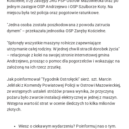
Kościelne, trzy zastępy JRG PSP Ostrów Mazowiecka oraz po
jednym zastępie OSP Andrzejewo i OSP Szulborze Koty. Na
miejscu była też policja oraz pogotowie ratunkowe.
"Jedna osoba została poszkodowana z powodu zatrucia
dymem" – przekazała jednostka OSP Zaręby Kościelne.
"Spłonęły wszystkie maszyny rolnicze zapewniające
utrzymanie całej rodziny. W jednej chwili stracili dorobek życia"
– relacjonuje z kolei na swojej stronie internetowej gmina
Andrzejewo, prosząc o pomoc dla pogorzelców i wskazując na
założoną na ich rzecz zrzutkę.
Jak poinformował "Tygodnik Ostrołęcki" sierż. szt. Marcin
Jeliński z Komendy Powiatowej Policji w Ostrowi Mazowieckiej,
ze wstępnych ustaleń stróżów prawa wynika, że przyczyną
pożaru było zwarcie instalacji elektrycznej w jednej z maszyn.
Wstępna wartość strat w ocenie śledczych to kilka milionów
złotych.
Wiesz o ciekawym wydarzeniu? Poinformuj nas o tym.