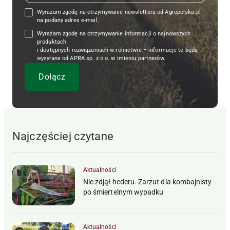
Wyrażam zgodę na otrzymywanie newslettera od Agropolska.pl
na podany adres e-mail.
Wyrażam zgodę na otrzymywanie informacji o najnowszych
produktach
i dostępnych rozwiązaniach w rolnictwie – informacje te będą
wysyłane od APRA sp. z o.o. w imieniu partnerów.
Najczęściej czytane
Aktualności
Nie zdjął hederu. Zarzut dla kombajnisty
po śmiertelnym wypadku
Aktualności