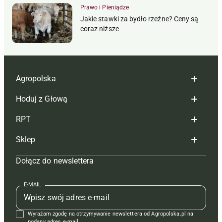
Prawo i Pieniądze
Jakie stawki za bydło rzeźne? Ceny są
coraz niższe
Agropolska
Hoduj z Głową
Redakcja
RPT
Reklama
Hoduj z głową bydło
Sklep
Tagi
Hoduj z głową świnie
Redakcja
Dołącz do newslettera
Mapa serwisu
Prenumerata
Prenumerata
Czasopisma i prenumerata
Kontakt
Redakcja
Reklama
Książki
E-MAIL
Regulamin
Kontakt
Kontakt
Regulamin
Wyrażam zgodę na otrzymywanie newslettera od Agropolska.pl na
Polityka prywatności
Reklama
podany adres e-mail.