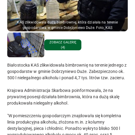
KAS zlikwidowała dużą bimbrownię, która działała na terenie
gospodarstwa w gminie Dobrzyniewo Duże. Foto_KAS
ZOBACZ GALERIĘ
(4)
Białostocka KAS zlikwidowała bimbrownię na terenie jednego z
gospodarstw w gminie Dobrzyniewo Duże. Zabezpieczono ok.
500 l nielegalnego alkoholu i ponad 4,7 tys. litrów tzw. zacieru.
Krajowa Administracja Skarbowa poinformowała, że na
prywatnej posesji działała bimbrownia, która na dużą skalę
produkowała nielegalny alkohol.
"W pomieszczeniu gospodarczym znajdowała się kompletna
linia produkcyjna alkoholu, złożona m.in. z kolumny
destylacyjnej, pieca i chłodnic. Ponadto wykryto blisko 500 l
wyprodukowanego alkoholu o mocy ok. 40 proc. oraz 5