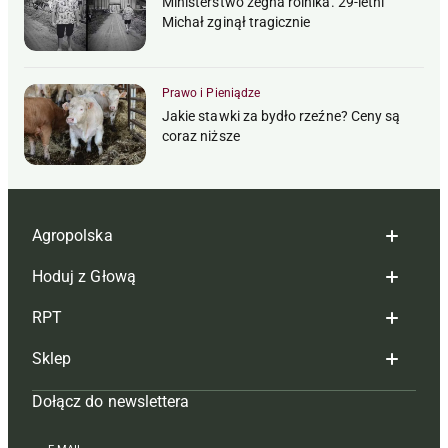
Ministerstwo żegna rolnika. 29-letni
Michał zginął tragicznie
Prawo i Pieniądze
Jakie stawki za bydło rzeźne? Ceny są
coraz niższe
Agropolska
Hoduj z Głową
Redakcja
RPT
Reklama
Hoduj z głową bydło
Sklep
Tagi
Hoduj z głową świnie
Redakcja
Dołącz do newslettera
Mapa serwisu
Prenumerata
Prenumerata
Czasopisma i prenumerata
Kontakt
Redakcja
Reklama
Książki