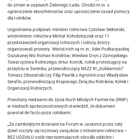
do zmian w zapisach Zielonego Ładu. Chodzi m.in. o
ograniczenie ekoschematów oraz uproszczenie zasad pomocy
dla rolników.
Uzgodnienia podpisali: minister rolnictwa Czesław Siekierski,
wiceminister rolnictwa Michał Kołodziejczak oraz 11
przedstawicieli organizacji rolniczych i rolnicy, którzy
organizowali protesty. Wśród nich są m.in.: lider Podkarpackiej
Oszukanej Wsi Roman Kondrów; Wiesław Gryn z Zamojskiego
Towarzystwa Rolniczego; Artur Koncik, rolnik protestujący na
przejściu w Świecku; przewodniczący NSZZ RI „Solidarność”
Tomasz Obszański czy Filip Pawlik z AgroUnii oraz Władysław
Serafin, przewodniczący Krajowego Związku Rolników, Kółek i
Organizacji Rolniczych.
Powołany n
iedawno do życia Ruch Młodych Farmerów (RMF)
w mediach społecznościowych stwierdził, że dokument
powstał de facto poza rolnikami.
„Za zamkniętymi drzwiami na Forum w Jasionce przez cały
dzień toczyły się rozmowy związków z ministrami rolnictwa –
BEZ UDZIAŁU osób reprezentujących ośrodki oddolne i