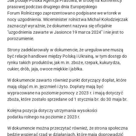
Jak podaje Polska Agencja Prasowa, w środę na konferencji
prasowej podczas drugiego dnia Europejskiego
Forum Rolniczego zaprezentowano podpisane we wtorek w
nocy uzgodnienia.
Wiceminister rolnictwa Michał Kołodziejczak
zaznaczył wyraźnie, że dokument nazywa się oficjalnie
"uzgodnienia zawarte w Jasionce 19 marca 2024" i nie jest to
porozumienie.
Strony zadeklarowały w dokumencie, że uregulowane muszą
być relacje handlowe między Polską i Ukrainą, w tym dostęp do
rynku takich produktów, jak m.in. zboże, rzepak, kukurydza,
cukier, drób, jaja, owoce miękkie i jabłka.
W dokumencie zawarto również punkt dotyczący dopłat, które
mają objąć m.in. jęczmień i żyto.
Dopłaty mają być
wypracowane na poziomie pomocy z 2023 r. i mają dotyczyć
zboża, które zostało sprzedane od 1 stycznia br. do 30 maja br.
Kolejna pozycja dotyczy utrzymania wysokości
podatku rolnego na poziomie z 2023 r.
W dokumencie można przeczytać również, że strona społeczna
będzie wspierać rząd w działaniach, które mają doprowadzić