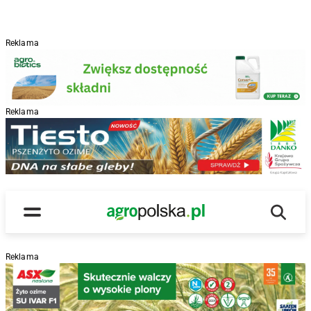
Reklama
Reklama
R
Wyszu
Main Logo
Menu
Reklama