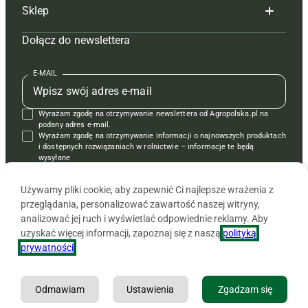
Sklep
Tagi
Hoduj z głową świnie
Redakcja
Dołącz do newslettera
Mapa serwisu
Prenumerata
Prenumerata
Czasopisma i prenumerata
Kontakt
Redakcja
Reklama
Książki
E-MAIL
Regulamin
Kontakt
Kontakt
Regulamin
Wyrażam zgodę na otrzymywanie newslettera od Agropolska.pl na
Polityka prywatności
Reklama
Krzyżówki
podany adres e-mail.
Wyrażam zgodę na otrzymywanie informacji o najnowszych produktach
i dostępnych rozwiązaniach w rolnictwie – informacje te będą
wysyłane
od APRA sp. z o.o. w imieniu partnerów.
Używamy pliki cookie, aby zapewnić Ci najlepsze wrażenia z
przeglądania, personalizować zawartość naszej witryny,
analizować jej ruch i wyświetlać odpowiednie reklamy. Aby
uzyskać więcej informacji, zapoznaj się z naszą
polityką
prywatności
.
Odmawiam
Ustawienia
Zgadzam się
Copyright © 2026 Agencja Promocji Rolnictwa i Agrobiznesu APRA