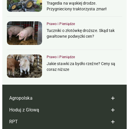
Tragedia na wąskiej drodze.
Przygnieciony traktorzysta zmarł
Prawo i Pieniądze
Tuczniki o złotówkę droższe. Skąd tak
gwałtowne podwyżki cen?
Prawo i Pieniądze
Jakie stawki za bydło rzeźne? Ceny są
coraz niższe
Agropolska
Hoduj z Głową
Redakcja
RPT
Reklama
Hoduj z głową bydło