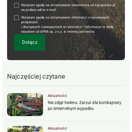
Wyrażam zgodę na otrzymywanie newslettera od Agropolska.pl
na podany adres e-mail.
Wyrażam zgodę na otrzymywanie informacji o najnowszych
produktach
i dostępnych rozwiązaniach w rolnictwie – informacje te będą
wysyłane od APRA sp. z o.o. w imieniu partnerów.
Najczęściej czytane
Aktualności
Nie zdjął hederu. Zarzut dla kombajnisty
po śmiertelnym wypadku
Aktualności