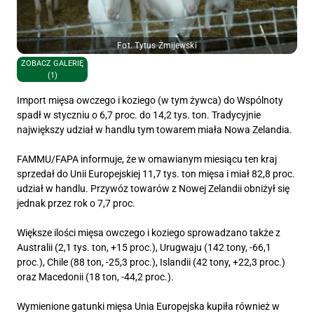
Fot. Tytus Żmijewski
ZOBACZ GALERIĘ
(1)
Import mięsa owczego i koziego (w tym żywca) do Wspólnoty
spadł w styczniu o 6,7 proc. do 14,2 tys. ton. Tradycyjnie
największy udział w handlu tym towarem miała Nowa Zelandia.
FAMMU/FAPA informuje, że w omawianym miesiącu ten kraj
sprzedał do Unii Europejskiej 11,7 tys. ton mięsa i miał 82,8 proc.
udział w handlu. Przywóz towarów z Nowej Zelandii obniżył się
jednak przez rok o 7,7 proc.
Większe ilości mięsa owczego i koziego sprowadzano także z
Australii (2,1 tys. ton, +15 proc.), Urugwaju (142 tony, -66,1
proc.), Chile (88 ton, -25,3 proc.), Islandii (42 tony, +22,3 proc.)
oraz Macedonii (18 ton, -44,2 proc.).
Wymienione gatunki mięsa Unia Europejska kupiła również w