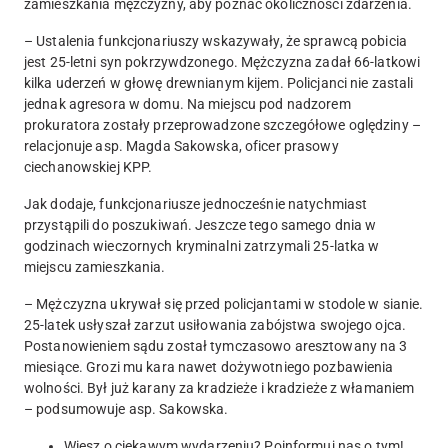
zamieszkania mężczyzny, aby poznać okoliczności zdarzenia.
–
Ustalenia funkcjonariuszy wskazywały, że sprawcą pobicia
jest 25-letni syn pokrzywdzonego. Mężczyzna zadał 66-latkowi
kilka uderzeń w głowę drewnianym kijem.
Policjanci nie zastali
jednak agresora w domu. Na miejscu pod nadzorem
prokuratora zostały przeprowadzone szczegółowe oględziny –
relacjonuje asp. Magda Sakowska, oficer prasowy
ciechanowskiej KPP.
Jak dodaje, funkcjonariusze jednocześnie natychmiast
przystąpili do poszukiwań. Jeszcze tego samego dnia w
godzinach wieczornych kryminalni zatrzymali 25-latka w
miejscu zamieszkania.
–
Mężczyzna ukrywał się przed policjantami w stodole w sianie.
25-latek usłyszał zarzut usiłowania zabójstwa swojego ojca.
Postanowieniem sądu został tymczasowo aresztowany na 3
miesiące. Grozi mu kara nawet dożywotniego pozbawienia
wolności. Był już karany za kradzieże i kradzieże z włamaniem
– podsumowuje asp. Sakowska.
Wiesz o ciekawym wydarzeniu? Poinformuj nas o tym!