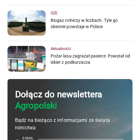
OZE
Biogaz rolniczy w liczbach. Tyle go
obecnie powstaje w Polsce
Aktualności
Pożar lasu zagrażał pasiece. Powstał od
iskier z podkurzacza
Dołącz do newslettera
Agropolski
Bądź na bieżąco z informacjami ze świata
rolnictwa
E-MAIL