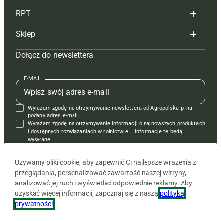
RPT
Reklama
Hoduj z głową bydło
Sklep
Tagi
Hoduj z głową świnie
Redakcja
Dołącz do newslettera
Mapa serwisu
Prenumerata
Prenumerata
Czasopisma i prenumerata
Kontakt
Redakcja
Reklama
Książki
E-MAIL
Regulamin
Kontakt
Kontakt
Regulamin
Wyrażam zgodę na otrzymywanie newslettera od Agropolska.pl na
Polityka prywatności
Reklama
Krzyżówki
podany adres e-mail.
Wyrażam zgodę na otrzymywanie informacji o najnowszych produktach
i dostępnych rozwiązaniach w rolnictwie – informacje te będą
wysyłane
od APRA sp. z o.o. w imieniu partnerów.
Używamy pliki cookie, aby zapewnić Ci najlepsze wrażenia z
przeglądania, personalizować zawartość naszej witryny,
analizować jej ruch i wyświetlać odpowiednie reklamy. Aby
uzyskać więcej informacji, zapoznaj się z naszą
polityką
prywatności
.