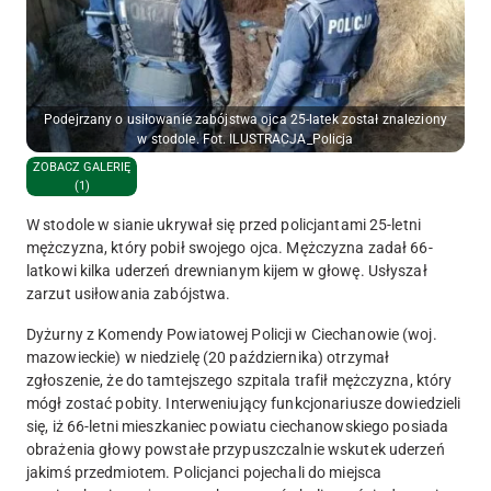
Podejrzany o usiłowanie zabójstwa ojca 25-latek został znaleziony
w stodole. Fot. ILUSTRACJA_Policja
ZOBACZ GALERIĘ
(1)
W stodole w sianie ukrywał się przed policjantami 25-letni
mężczyzna, który pobił swojego ojca. Mężczyzna zadał 66-
latkowi kilka uderzeń drewnianym kijem w głowę. Usłyszał
zarzut usiłowania zabójstwa.
Dyżurny z Komendy Powiatowej Policji w Ciechanowie (woj.
mazowieckie) w niedzielę (20 października) otrzymał
zgłoszenie, że do tamtejszego szpitala trafił mężczyzna, który
mógł zostać pobity. Interweniujący funkcjonariusze dowiedzieli
się, iż 66-letni mieszkaniec powiatu ciechanowskiego posiada
obrażenia głowy powstałe przypuszczalnie wskutek uderzeń
jakimś przedmiotem. Policjanci pojechali do miejsca