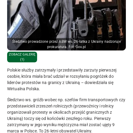
Śledztwo prowadzone przez ABW ws. 26-latka z Ukrainy nadzoruje
prokuratura. Fot. Gov.pl
ZOBACZ GALERIĘ
(1)
Polskie służby zatrzymały i przedstawiły zarzuty pierwszej
osobie, która miała brać udział w rozsyłaniu pogróżek do
liderów protestów na granicy z Ukrainą – dowiedziała się
Wirtualna Polska.
Śledztwo ws. gróźb wobec np. szefów firm transportowych czy
przedstawicieli zrzeszeń rolniczych (przewoźnicy i rolnicy
organizowali protesty w okolicach przejść granicznych z
Ukrainą) toczy się od końcówki zeszłego roku. Pierwszy
zatrzymany w jego wyniku mężczyzna miał zostać ujęty 9
marca w Polsce. To 26-letni obywatel Ukrainy.