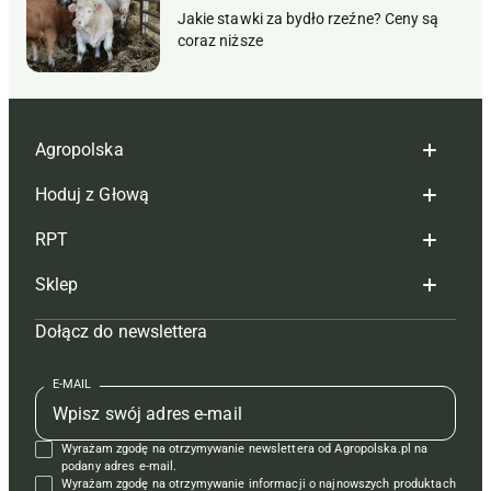
Jakie stawki za bydło rzeźne? Ceny są
coraz niższe
Agropolska
Hoduj z Głową
Redakcja
RPT
Reklama
Hoduj z głową bydło
Sklep
Tagi
Hoduj z głową świnie
Redakcja
Dołącz do newslettera
Mapa serwisu
Prenumerata
Prenumerata
Czasopisma i prenumerata
Kontakt
Redakcja
Reklama
Książki
E-MAIL
Regulamin
Kontakt
Kontakt
Regulamin
Wyrażam zgodę na otrzymywanie newslettera od Agropolska.pl na
Polityka prywatności
Reklama
Krzyżówki
podany adres e-mail.
Wyrażam zgodę na otrzymywanie informacji o najnowszych produktach