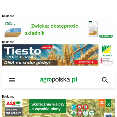
Reklama
Reklama
R
Wyszu
Main Logo
Menu
Reklama