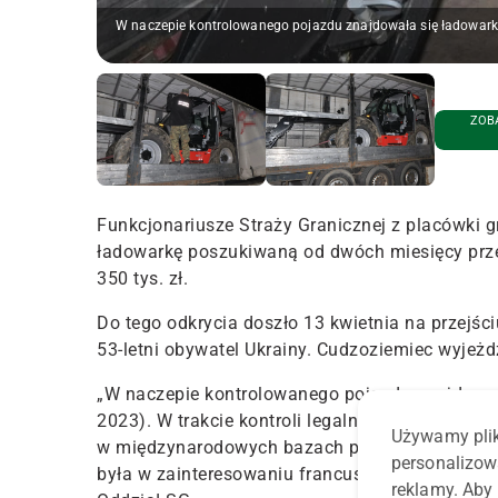
W naczepie kontrolowanego pojazdu znajdowała się ładowarka
ZOBA
Funkcjonariusze Straży Granicznej z placówki g
ładowarkę poszukiwaną od dwóch miesięcy prze
350 tys. zł.
Do tego odkrycia doszło 13 kwietnia na przejśc
53-letni obywatel Ukrainy. Cudzoziemiec wyje
„W naczepie kontrolowanego pojazdu znajdował
2023).
W trakcie kontroli legalności pochodzeni
Używamy plik
w międzynarodowych bazach poszukiwawczych –
personalizow
była w zainteresowaniu francuskich służb od d
reklamy. Aby 