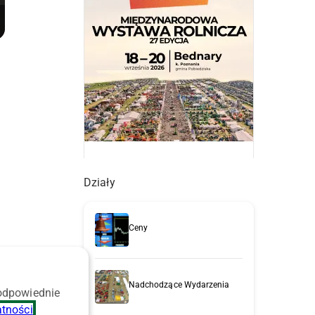
Działy
Ceny
Nadchodzące Wydarzenia
 odpowiednie
atności
.