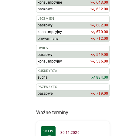
konsumpcyjne
643.00
paszowe
632.00
JĘCZMIEŃ
paszowy
682.00
konsumpcyjny
670.00
browarniany
712.00
OWIES
paszowy
549.00
konsumpcyjny
536.00
KUKURYDZA
sucha
884.00
PSZENŻYTO
paszowe
719.00
Ważne terminy
30 LIS
30.11.2026