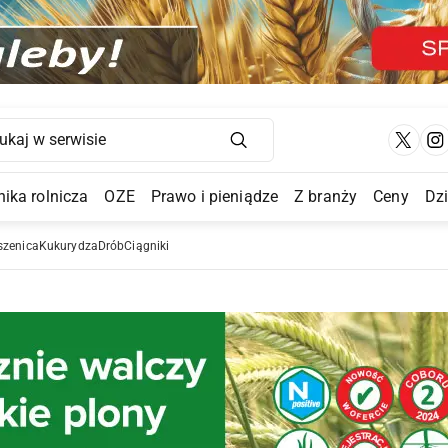
Main Navigation
ika rolnicza
OZE
Prawo i pieniądze
Z branży
Ceny
Dz
a Submenu
szenica
Kukurydza
Drób
Ciągniki