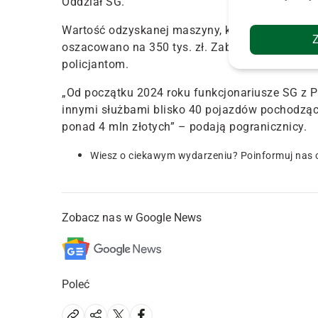
Oddział SG.
Wartość odzyskanej maszyny, która może być w
oszacowano na 350 tys. zł
. Zabezpieczono ją i
policjantom.
„Od początku 2024 roku funkcjonariusze SG z P
innymi służbami blisko 40 pojazdów pochodząc
ponad 4 mln złotych” – podają pogranicznicy.
Wiesz o ciekawym wydarzeniu? Poinformuj nas 
Zobacz nas w Google News
Poleć