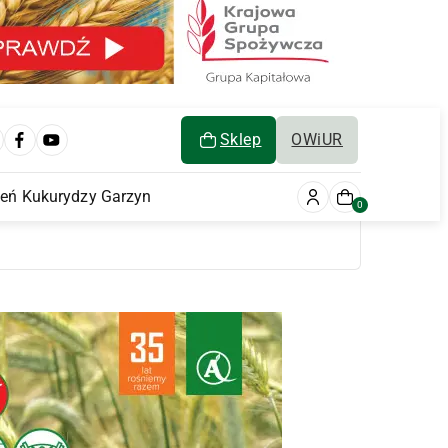
Sklep
OWiUR
ień Kukurydzy Garzyn
0